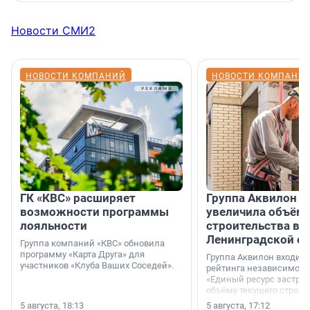
Новости СМИ2
НОВОСТИ КОМПАНИЙ
НОВОСТИ КОМПАНИ
ГК «КВС» расширяет
Группа Аквилон н
возможности программы
увеличила объём 
лояльности
строительства в
Ленинградской о
Группа компаний «КВС» обновила
программу «Карта Друга» для
Группа Аквилон входит 
участников «Клуба Ваших Соседей».
рейтинга независимого
«Единый ресурс застро
объёму текущего строит
Ленинградской области
5 августа, 18:13
5 августа, 17:12