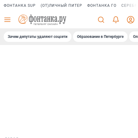
ФОНТАНКА SUP
(ОТ)ЛИЧНЫЙ ПИТЕР
ФОНТАНКА ГО
СЕРЕБР
Зачем депутаты удаляют соцсети
Образование в Петербурге
Ол