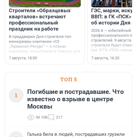
Строители «Образцовых
ГЭС, марки, искус
кварталов» встречают
ВВП: в ГК «ПСК» р
профессиональный
об истории Дня с
праздник на работе
2026-й — юбилейный го
профессионального пр
В преддверии Дня строителя топ-
строителей. 9 августа 2
менеджеры компании «СЗ
строителя будет отмечат
„Терминал-Ресурс“ — о планах
раз. В ГК «ПСК» напомни
компании, испытаниях и поводах для
появился праздник и к
осторожного оптимизма.
7 августа, 18:00
7 августа, 16:20
поменялась роль строит
ТОП 5
Погибшие и пострадавшие. Что
1
известно о взрыве в центре
Москвы
90 108
217
Галька била в людей, пострадавших грузили