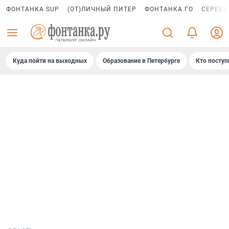
ФОНТАНКА SUP
(ОТ)ЛИЧНЫЙ ПИТЕР
ФОНТАНКА ГО
СЕРЕБР
Куда пойти на выходных
Образование в Петербурге
Кто поступ