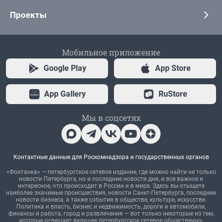
Проекты
Мобильное приложение
Google Play
App Store
App Gallery
RuStore
Мы в соцсетях
Контактные данные для Роскомнадзора и государственных органов
«Фонтанка» — петербургское сетевое издание, где можно найти не только
новости Петербурга, но и последние новости дня, и все важное и
интересное, что происходит в России и в мире. Здесь вы отыщете
наиболее значимые происшествия, новости Санкт-Петербурга, последние
новости бизнеса, а также события в обществе, культуре, искусстве.
Политика и власть, бизнес и недвижимость, дороги и автомобили,
финансы и работа, город и развлечения — вот только некоторые из тем,
которые освещает ведущее петербургское сетевое общественно-