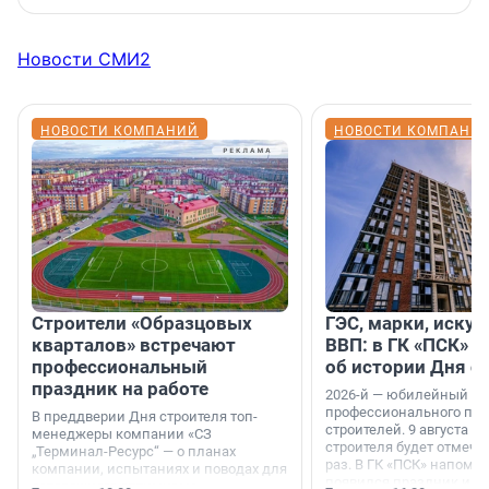
Новости СМИ2
НОВОСТИ КОМПАНИЙ
НОВОСТИ КОМПАНИ
Строители «Образцовых
ГЭС, марки, искус
кварталов» встречают
ВВП: в ГК «ПСК» р
профессиональный
об истории Дня с
праздник на работе
2026-й — юбилейный го
профессионального пр
В преддверии Дня строителя топ-
строителей. 9 августа 2
менеджеры компании «СЗ
строителя будет отмечат
„Терминал-Ресурс“ — о планах
раз. В ГК «ПСК» напомни
компании, испытаниях и поводах для
появился праздник и к
осторожного оптимизма.