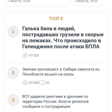
7 августа, 18:00
7 августа, 16:20
поменялась роль строит
ТОП 5
Галька била в людей,
1
пострадавших грузили в скорые
на лежаках. Что происходило в
Геленджике после атаки БПЛА
97 525
Экипаж пропавшего в Сибири самолета из
2
Ленобласти вышел на связь
65 583
62
ВСУ ударили ракетами и дронами по
3
территории России. Власти регионов
сообщили о пострадавших