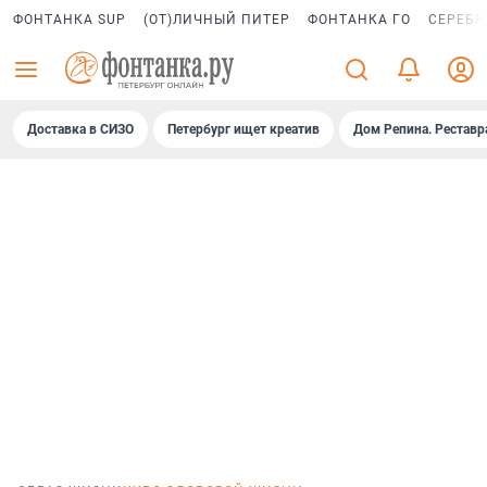
ФОНТАНКА SUP
(ОТ)ЛИЧНЫЙ ПИТЕР
ФОНТАНКА ГО
СЕРЕБР
Доставка в СИЗО
Петербург ищет креатив
Дом Репина. Реставр