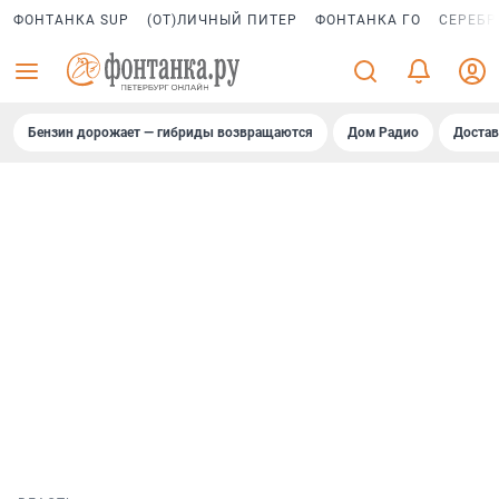
ФОНТАНКА SUP
(ОТ)ЛИЧНЫЙ ПИТЕР
ФОНТАНКА ГО
СЕРЕБР
Бензин дорожает — гибриды возвращаются
Дом Радио
Достав