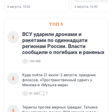
Ленинградской области 
номинации «Самый
6 августа, 18:00
6 августа, 16:50
клиентоориентированн
застройщик Ленинград
области».
ТОП 5
ВСУ ударили дронами и
1
ракетами по одиннадцати
регионам России. Власти
сообщили о погибших и раненых
104 288
Куда пойти 31 июля–2 августа: праздник
2
флоксов, «Пространственный сдвиг» у
Манежа и «Музыка мира»
81 326
7
Теракты против мирных граждан. Татьяна
3