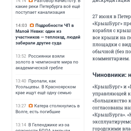
14:14
Разговор начистоту. В
какие реки Петербурга всё ещё
поступает канализация
27 июня в Пете
«КрышБург» пре
14:03
Подробности ЧП в
корабля с крыш
Малой Невке: один из
все крыши на п
участников — теплоход, людей
забирали другие суда
площадки с вид
обычной (без п
13:52
Россиянки взяли
комментарием.
золото в чемпионате мира по
академической гребле
Чиновники: 
13:40
Пропали, как
«КрышБург» и «
Усольцевы. В Красноярском
крае ищут ещё одну семью
управляющей ко
«Большинство к
13:27
Катера столкнулись в
согласованы на
Волге, есть погибшие
«КрышБурга». «
эксплуатируемо
13:14
В Геленджике из-за
городскими вла
опасности БПЛА закрыли