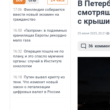
Все
СПБ
24 часа
В Петерб
17:06
Финляндия собирается
смотрящ
ввести новый экзамен на
с крыши
гражданство
16:50
«Газпром»: в подземных
25 июня 2025, 20:21
хранилищах Европы рекордно
мало газа
36
коммен
16:32
Операция пошла не по
плану, и это спасло мужчине
органы: случай в Институте
онкологии
16:18
Путин вывел крипту из
тени. Что изменит новый
закон о легализации
цифровых валют в России