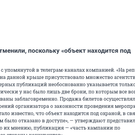
тменили, поскольку «объект находится под
с упомянутой в телеграм-каналах компанией. «На ре
 на данной крыше присутствовало множество агентств
верных публикаций необоснованно указывается тольк
ически у нас было лишь две брони, по которым все в
ваны заблаговременно. Продажа билетов осуществлял
рений организатора о законности проведения меропр
ало известно, что объект находится под охраной, в свя
м было отказано в доступе», — утверждают представи
о их мнению, публикация — «часть кампании по
со стороны конкурентов».