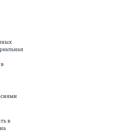
нных
 реальная
 в
рсиями
ть в
на