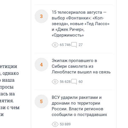
15 телесериалов августа —
3
выбор «Фонтанки»: «Коп-
звезда», новые «Тед Лассо»
и «Джек Ричер»,
«Одержимость»
65 746
27
Экипаж пропавшего в
4
петиции
Сибири самолета из
Ленобласти вышел на связь
, однако
о наша
56 628
60
опросы
ась на
ВСУ ударили ракетами и
иятия.
5
дронами по территории
зи с чем
России. Власти регионов
ли
сообщили о пострадавших
53 889