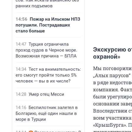
сов. Как искать вакансию без
ранних подъемов
14:56
Пожар на Ильском НПЗ
потушили. Пострадавших
стало больше
14:47
Турция ограничила
Экскурсию о
проход судов в Черное море.
охраной»
Возможная причина — БПЛА
Мы поговорили 
14:34
Тест на внимательность:
„Алых парусов“
его смогут пройти только 5%
человек — вы в их числе?
в ряде недосто
компания. Факт
14:28
Умер отец Месси
были урегулиро
основании заве
14:16
Беспилотник залетел в
Впоследствии ст
Болгарию, ещё один нашли в
всем участника
море в Турции
«КрышБурга». П
дискредитации 