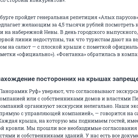
рбурге пройдет генеральная репетиция «Алых парусов»
длагает желающим за 4,5 тысячи рублей посмотреть 
и на набережной Невы. В день городского выпускного,
ервой линии недоступны, так что туристам дают на в
ом на салют — с плоской крыши с пометкой официаль
ометки «официально»). «Фонтанка» обратилась в комп
нахождение посторонних на крышах запрещ
Панорамик Руф» уверяют, что согласовывают экскурси
мпанией или с собственниками домов и властями Пе
омпаний организуют экскурсии нелегально. Наши эк
прямую с управляющей компанией», — говорится на с
Каждая крыша, на которую мы поднимаем гостей, имее
й кровли. Мы прошли все необходимые согласования 
стями и собственниками зданий. У нас есть все докум