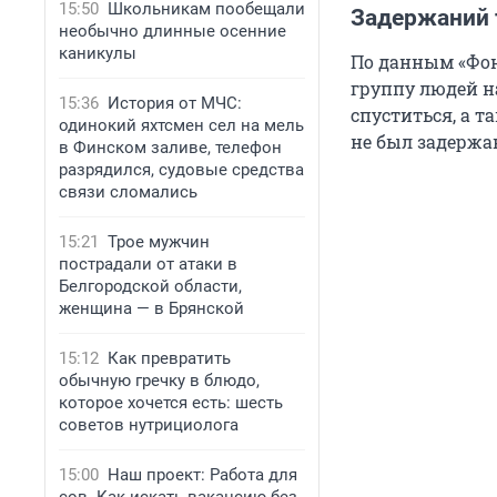
15:50
Школьникам пообещали
Задержаний 
необычно длинные осенние
каникулы
По данным «Фон
группу людей н
15:36
История от МЧС:
спуститься, а т
одинокий яхтсмен сел на мель
не был задержа
в Финском заливе, телефон
разрядился, судовые средства
связи сломались
15:21
Трое мужчин
пострадали от атаки в
Белгородской области,
женщина — в Брянской
15:12
Как превратить
обычную гречку в блюдо,
которое хочется есть: шесть
советов нутрициолога
15:00
Наш проект: Работа для