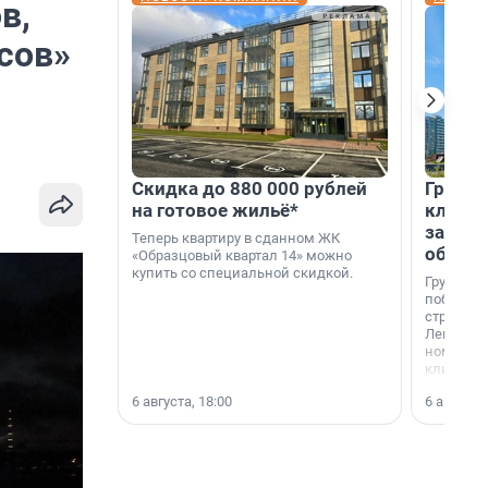
в,
сов»
Скидка до 880 000 рублей
Группа
на готовое жильё*
клиен
застро
Теперь квартиру в сданном ЖК
област
«Образцовый квартал 14» можно
купить со специальной скидкой.
Группа А
победите
строител
Ленингра
номинац
клиенто
застройщ
6 августа, 18:00
6 августа,
области»