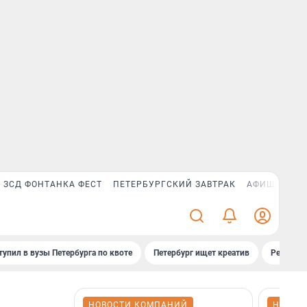
ЗСД ФОНТАНКА ФЕСТ
ПЕТЕРБУРГСКИЙ ЗАВТРАК
АФИША PLUS
тупил в вузы Петербурга по квоте
Петербург ищет креатив
Рейтинги
НОВОСТИ КОМПАНИЙ
НОВОС