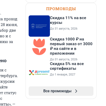
ПРОМОКОДЫ
.
Скидка 11% на все
на проход
курсы
 28 июня,
До 31 августа, 2026
ыбор две
но и с
Скидка 1000 ₽ на
анию за
первый заказ от 3000
₽ на сайте и в
приложении
До 31 августа, 2026
ено
Скидка 5% на все
сертификаты
и с
До 1 января, 2027
тербурга.
скурсии
айте
Все промокоды
т статус
с
енты», —