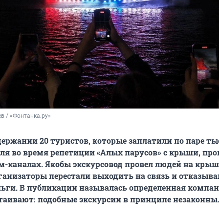
в / «Фонтанка.ру»
держании 20 туристов, которые заплатили по паре ты
ля во время репетиции «Алых парусов» с крыши, про
м-каналах. Якобы экскурсовод провел людей на крыш
рганизаторы перестали выходить на связь и отказыв
ьги. В публикации называлась определенная компан
аивают: подобные экскурсии в принципе незаконны