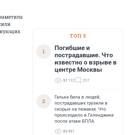
 заметила
сили
ствующих
ТОП 5
Погибшие и
1
пострадавшие. Что
известно о взрыве в
центре Москвы
92 112
217
Галька била в людей,
2
пострадавших грузили в
скорые на лежаках. Что
происходило в Геленджике
после атаки БПЛА
85 991