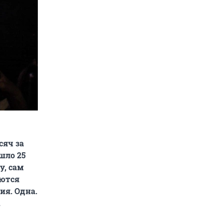
сяч за
шло 25
у, сам
аются
ия. Одна.
.