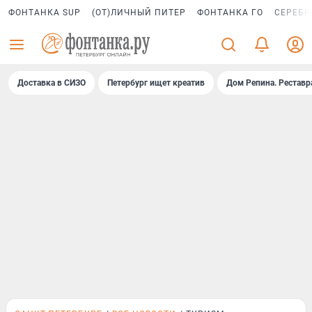
ФОНТАНКА SUP
(ОТ)ЛИЧНЫЙ ПИТЕР
ФОНТАНКА ГО
СЕРЕБР
Доставка в СИЗО
Петербург ищет креатив
Дом Репина. Реставр