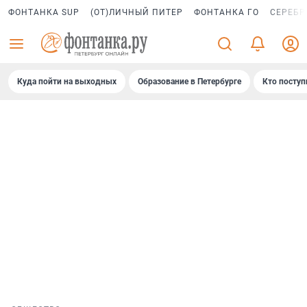
ФОНТАНКА SUP
(ОТ)ЛИЧНЫЙ ПИТЕР
ФОНТАНКА ГО
СЕРЕБР
Куда пойти на выходных
Образование в Петербурге
Кто поступ