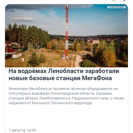
На водоёмах Ленобласти заработали
новые базовые станции МегаФона
Инженеры МегаФона установили телеком-оборудование на
популярных водоёмах Ленинградской области. Базовые
станции вблизи Лемболовского и Раздолинского озёр, а также
недалеко от Большого Тосненского водопада.
7 августа, 14:59