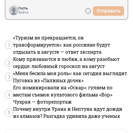
Гость
Отправить
Войти
«Туризм не прекращается, он
1
трансформируется»: как россияне будут
отдыхать в августе — ответ эксперта
Кому признаются в любви, а кому разобьют
2
сердце: любовный гороскоп на август
«Меня бесила моя роль»: как сегодня выглядит
3
Пуговка из «Папиных дочек»
Его номинировали на «Оскар»: гуляем по
4
местам съемок культового фильма «Вор»
Чухрая — фоторепортаж
Почему внутри Урана и Нептуна идут дожди
5
из алмазов? Разгадка удивила даже ученых