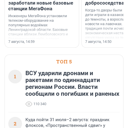
заработали новые базовые
добрососедства
станции МегаФона
Когда-то дворы были ме
дети играли в казаков-
Инженеры МегаФона установили
до темноты, а взрослые
телеком-оборудование на
новости на лавочках. В 1
популярных водоёмах
традиция почти исчезл
Ленинградской области. Базовые
экономическая нестаби
станции вблизи Лемболовского и
отсутствие ухода за те
Раздолинского озёр, а также
7 августа, 14:59
7 августа, 14:50
сделали своё дело.
недалеко от Большого Тосненского
водопада.
ТОП 5
ВСУ ударили дронами и
1
ракетами по одиннадцати
регионам России. Власти
сообщили о погибших и раненых
110 340
Куда пойти 31 июля–2 августа: праздник
2
флоксов, «Пространственный сдвиг» у