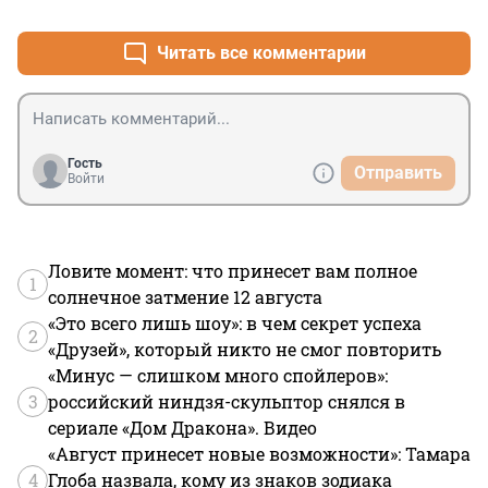
+7
–0
историей, в красивых зданиях и в центре города, но 
нет…
Читать все комментарии
Гость
Отправить
Войти
Ловите момент: что принесет вам полное
1
солнечное затмение 12 августа
«Это всего лишь шоу»: в чем секрет успеха
2
«Друзей», который никто не смог повторить
«Минус — слишком много спойлеров»:
3
российский ниндзя-скульптор снялся в
сериале «Дом Дракона». Видео
«Август принесет новые возможности»: Тамара
4
Глоба назвала, кому из знаков зодиака