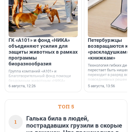
ГК «А101» и фонд «НИКА»
Петербуржцы
объединяют усилия для
возвращаются к
защиты животных в рамках
«раскладушкам» 
программы
«книжкам»
биоразнообразия
Технология гибких дисп
перестает быть нишевы
Группа компаний «А101» и
переходит в разряд вос
Благотворительный фонд помощи
повседневных решений
бездомным животным «НИКА»
заключили соглашение о
6 августа, 12:26
5 августа, 13:56
стратегическом сотрудничестве.
ТОП 5
Галька била в людей,
1
пострадавших грузили в скорые