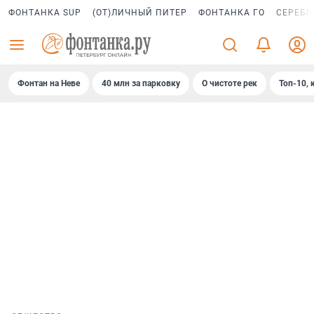
ФОНТАНКА SUP
(ОТ)ЛИЧНЫЙ ПИТЕР
ФОНТАНКА ГО
СЕРЕБР
Фонтан на Неве
40 млн за парковку
О чистоте рек
Топ-10, 