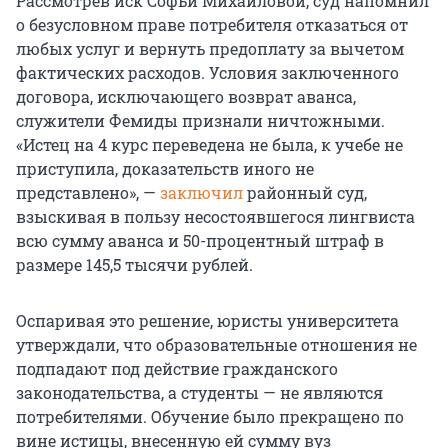
Рассмотрев иск Софьи Михайловой, суд напомнил
о безусловном праве потребителя отказаться от
любых услуг и вернуть предоплату за вычетом
фактических расходов. Условия заключенного
договора, исключающего возврат аванса,
служители Фемиды признали ничтожными.
«Истец на 4 курс переведена не была, к учебе не
приступила, доказательств иного не
представлено», —
заключил
районный суд,
взыскивая в пользу несостоявшегося лингвиста
всю сумму аванса и 50-процентный штраф в
размере 145,5 тысячи рублей.
Оспаривая это решение, юристы университета
утверждали, что образовательные отношения не
подпадают под действие гражданского
законодательства, а студенты — не являются
потребителями. Обучение было прекращено по
вине истицы, внесенную ей сумму вуз