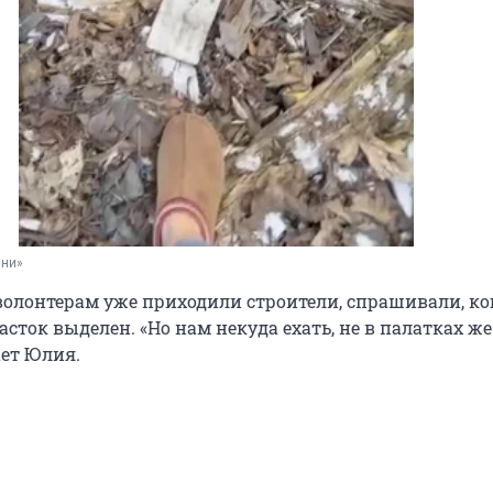
ни»
 волонтерам уже приходили строители, спрашивали, ко
часток выделен. «Но нам некуда ехать, не в палатках ж
ает Юлия.