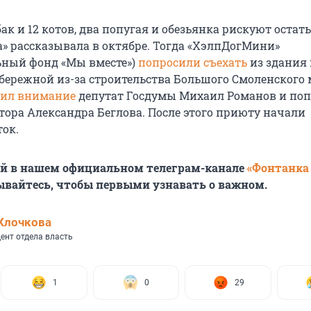
бак и 12 котов, два попугая и обезьянка рискуют остать
а» рассказывала в октябре. Тогда «ХэлпДогМини»
ьный фонд «Мы вместе»)
попросили съехать
из здания 
бережной из-за строительства Большого Смоленского 
тил внимание
депутат Госдумы Михаил Романов и по
тора Александра Беглова. После этого приюту начали
ток.
ей в нашем официальном телеграм-канале
«Фонтанка
ывайтесь, чтобы первыми узнавать о важном.
Клочкова
ент отдела власть
1
0
29