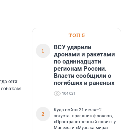
ТОП 5
ВСУ ударили
1
дронами и ракетами
по одиннадцати
регионам России.
Власти сообщили о
гда они
погибших и раненых
е собакам
104 021
Куда пойти 31 июля–2
2
августа: праздник флоксов,
«Пространственный сдвиг» у
Манежа и «Музыка мира»