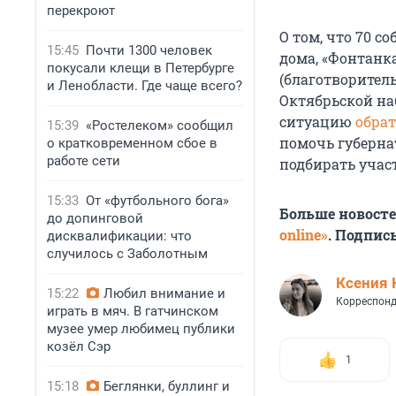
перекроют
О том, что 70 со
15:45
Почти 1300 человек
дома, «Фонтанк
покусали клещи в Петербурге
(благотворител
и Ленобласти. Где чаще всего?
Октябрьской на
ситуацию
обра
15:39
«Ростелеком» сообщил
помочь губерна
о кратковременном сбое в
работе сети
подбирать учас
15:33
От «футбольного бога»
Больше новост
до допинговой
online»
. Подпис
дисквалификации: что
случилось с Заболотным
Ксения 
15:22
Любил внимание и
Корреспонд
играть в мяч. В гатчинском
музее умер любимец публики
козёл Сэр
1
15:18
Беглянки, буллинг и