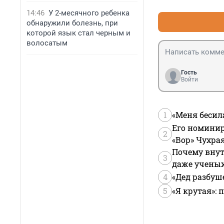
14:46
У 2-месячного ребенка
обнаружили болезнь, при
которой язык стал черным и
волосатым
Гость
Войти
1
«Меня бесил
Его номинир
2
«Вор» Чухра
Почему внут
3
даже учены
4
«Дед разбуш
5
«Я крутая»: