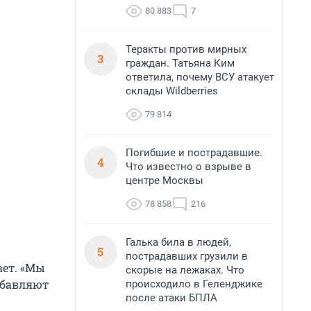
80 883
7
Теракты против мирных
3
граждан. Татьяна Ким
ответила, почему ВСУ атакует
склады Wildberries
79 814
Погибшие и пострадавшие.
4
Что известно о взрыве в
центре Москвы
78 858
216
Галька била в людей,
5
пострадавших грузили в
ает. «Мы
скорые на лежаках. Что
обавляют
происходило в Геленджике
после атаки БПЛА