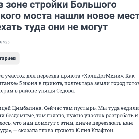
в зоне стройки Большого
кого моста нашли новое мест
хать туда они не могут
6 925
тариев
 участок для переезда приюта «ХэлпДогМини». Как
танке» 5 июня в приюте, полгектара земли город гото
терам в районе улицы Седова.
лицей Цимбалина. Сейчас там пустырь. Мы туда ездил
и бездомные, там грязно, нужно участок разгребать и
еюсь, что нам помогут с этим, иначе переезжать нам
уда», — сказала глава приюта Юлия Клафтон.