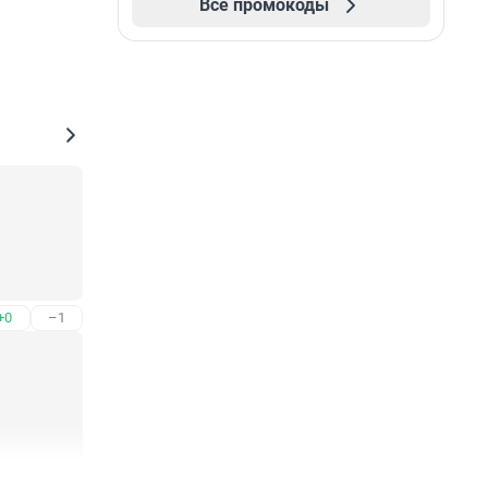
Все промокоды
+0
–1
+2
–1