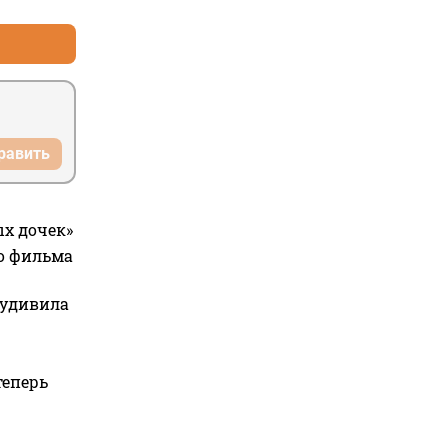
равить
ых дочек»
го фильма
 удивила
теперь