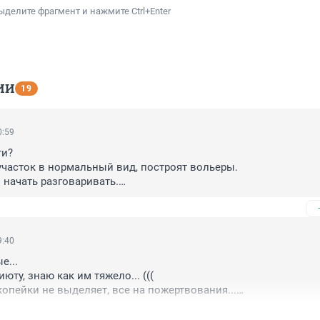
ыделите фрагмент и нажмите Ctrl+Enter
ИИ
19
0:59
и?

участок в нормальный вид, построят вольеры.

 начать разговаривать.

дут много денег, а на эти деньги вы сами все сделаете.
9:40
...

ту, знаю как им тяжело... (((

копейки не выделяет, все на пожертвования...

хоть одно благородное дело, Спаси Приют!!!