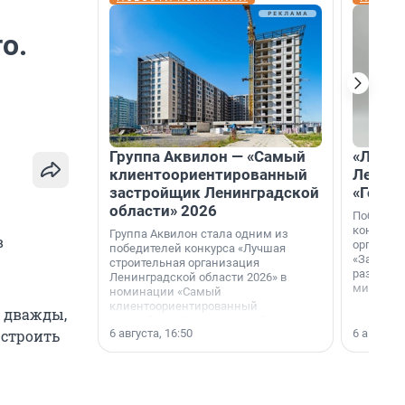
о.
Группа Аквилон — «Самый
«Лучши
клиентоориентированный
Ленобл
застройщик Ленинградской
«Город
области» 2026
Победите
конкурса
Группа Аквилон стала одним из
в
организа
победителей конкурса «Лучшая
«За лучш
строительная организация
развития
Ленинградской области 2026» в
микрорай
номинации «Самый
клиентоориентированный
и дважды,
застройщик Ленинградской
6 августа, 16:50
6 августа,
 строить
области».