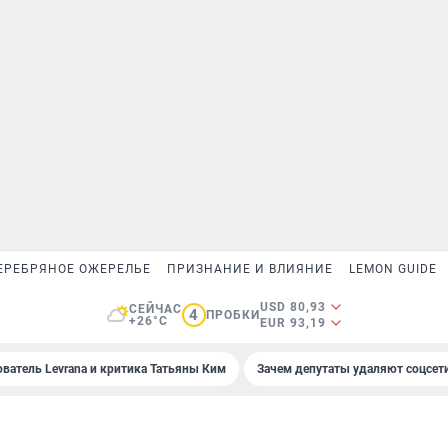
ЕРЕБРЯНОЕ ОЖЕРЕЛЬЕ
ПРИЗНАНИЕ И ВЛИЯНИЕ
LEMON GUIDE
USD 80,93
СЕЙЧАС
4
ПРОБКИ
+26°C
EUR 93,19
ователь Levrana и критика Татьяны Ким
Зачем депутаты удаляют соцсет