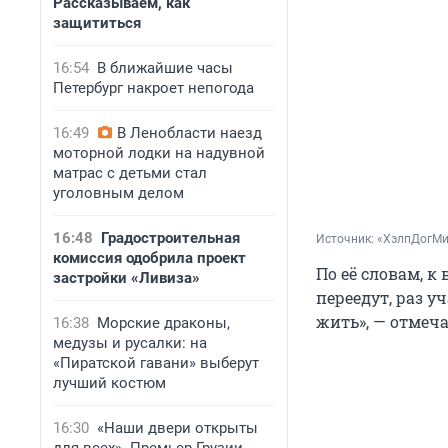
Рассказываем, как
защититься
16:54
В ближайшие часы
Петербург накроет непогода
16:49
В Ленобласти наезд
моторной лодки на надувной
матрас с детьми стал
уголовным делом
16:48
Градостроительная
Источник: 
«ХэлпДогМи
комиссия одобрила проект
По её словам, к
застройки «Ливиза»
переедут, раз у
жить», — отмеч
16:38
Морские драконы,
медузы и русалки: на
«Пиратской гавани» выберут
лучший костюм
16:30
«Наши двери открыты