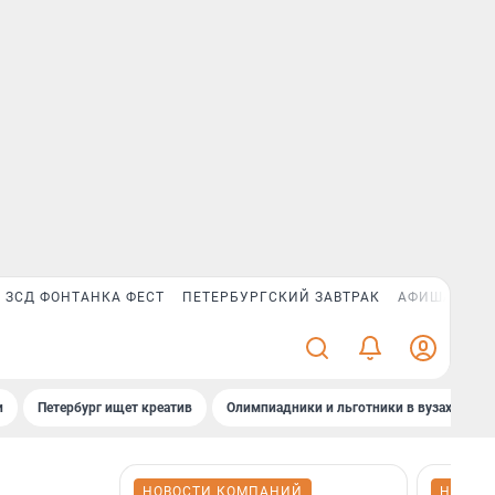
ЗСД ФОНТАНКА ФЕСТ
ПЕТЕРБУРГСКИЙ ЗАВТРАК
АФИША PLUS
и
Петербург ищет креатив
Олимпиадники и льготники в вузах СПб
НОВОСТИ КОМПАНИЙ
НОВОС