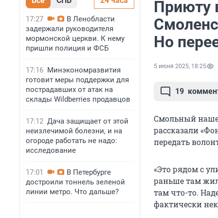
Все
СПБ
24 часа
Приюту 
17:27
В Ленобласти
Смоленс
задержали руководителя
Но перее
мормонской церкви. К нему
пришли полиция и ФСБ
5 июня 2025, 18:25
17:16
Минэкономразвития
готовит меры поддержки для
пострадавших от атак на
19
коммен
склады Wildberries продавцов
Смольный нашел
17:12
Дача защищает от этой
рассказали «Фон
неизлечимой болезни, и на
огороде работать не надо:
передать волон
исследование
«Это рядом с у
17:01
В Петербурге
раньше там жил
достроили тоннель зеленой
линии метро. Что дальше?
там что-то. Над
фактически нек