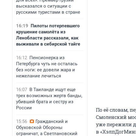
для всех». Премьер Грузии
высказался о ситуации с
русскими туристами в стране
16:19
Пилоты потерпевшего
крушение самолёта из
Ленобласти рассказали, как
выживали в сибирской тайге
16:12
Пенсионерка из
Петербурга чуть не осталась
без ноги: ее довели жара и
нежелание лечиться
16:07
В Таиланде ищут еще
трех возможных жертв банды,
убившей брата и сестру из
России
По её словам, 
Смоленский мост
15:56
Гражданский и
уже пережили дв
Обуховской Обороны
в «ХэлпДогМин
ограничат, а Светлановский