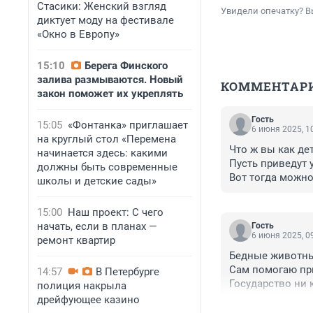
Стасики: Женский взгляд
Увидели опечатку? В
диктует моду на фестивале
«Окно в Европу»
15:10
Берега Финского
залива размываются. Новый
КОММЕНТАР
закон поможет их укреплять
Гость
15:05
«Фонтанка» приглашает
6 июня 2025, 1
на круглый стол «Перемена
Что ж вы как дет
начинается здесь: какими
Пусть приведут 
должны быть современные
Вот тогда можно
школы и детские сады»
Ну или пускай да
15:00
Наш проект: С чего
начать, если в планах —
Гость
6 июня 2025, 0
ремонт квартир
Бедные животные
Сам помогаю прию
14:57
В Петербурге
Государство ни 
полиция накрыла
Беглов - сделай 
дрейфующее казино