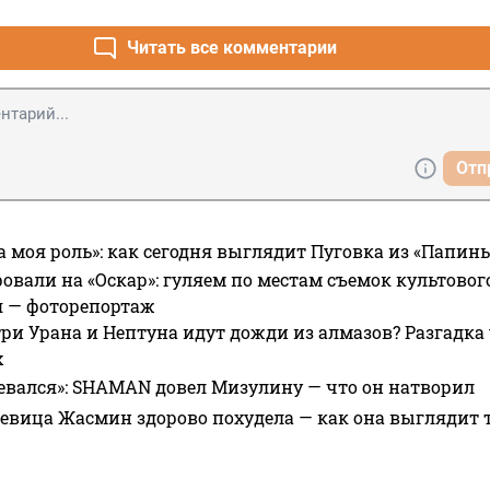
Читать все комментарии
Отп
а моя роль»: как сегодня выглядит Пуговка из «Папин
овали на «Оскар»: гуляем по местам съемок культово
я — фоторепортаж
ри Урана и Нептуна идут дожди из алмазов? Разгадка
х
евался»: SHAMAN довел Мизулину — что он натворил
 певица Жасмин здорово похудела — как она выглядит 