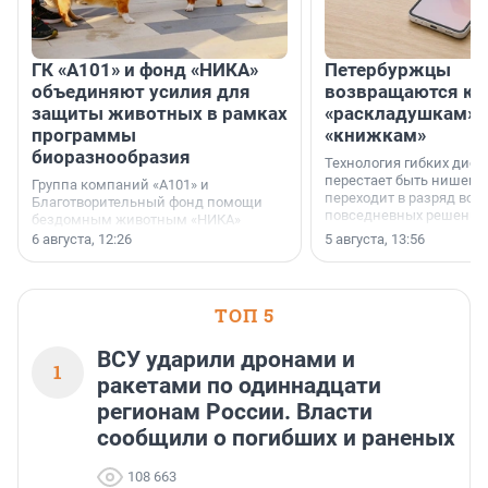
ГК «А101» и фонд «НИКА»
Петербуржцы
объединяют усилия для
возвращаются к
защиты животных в рамках
«раскладушкам» 
программы
«книжкам»
биоразнообразия
Технология гибких дисп
перестает быть нишевы
Группа компаний «А101» и
переходит в разряд вос
Благотворительный фонд помощи
повседневных решений
бездомным животным «НИКА»
заключили соглашение о
6 августа, 12:26
5 августа, 13:56
стратегическом сотрудничестве.
ТОП 5
ВСУ ударили дронами и
1
ракетами по одиннадцати
регионам России. Власти
сообщили о погибших и раненых
108 663