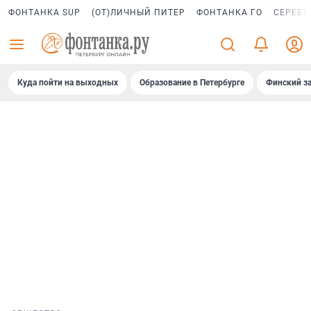
ФОНТАНКА SUP
(ОТ)ЛИЧНЫЙ ПИТЕР
ФОНТАНКА ГО
СЕРЕБР
Куда пойти на выходных
Образование в Петербурге
Финский за