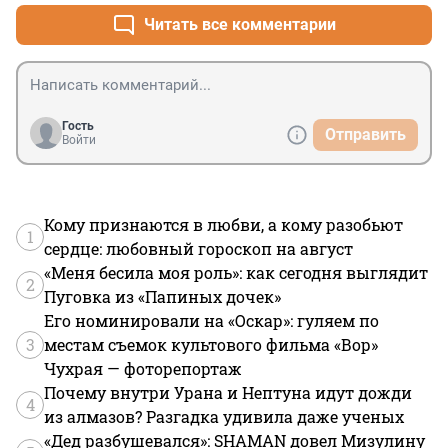
Читать все комментарии
Гость
Отправить
Войти
Кому признаются в любви, а кому разобьют
1
сердце: любовный гороскоп на август
«Меня бесила моя роль»: как сегодня выглядит
2
Пуговка из «Папиных дочек»
Его номинировали на «Оскар»: гуляем по
3
местам съемок культового фильма «Вор»
Чухрая — фоторепортаж
Почему внутри Урана и Нептуна идут дожди
4
из алмазов? Разгадка удивила даже ученых
«Дед разбушевался»: SHAMAN довел Мизулину