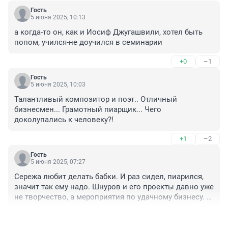
Гость
5 июня 2025, 10:13
а когда-то он, как и Иосиф Джугашвили, хотел быть 
попом, учился-не доучился в семинарии
+0
–1
Гость
5 июня 2025, 10:03
Талантливый композитор и поэт.. Отличный 
бизнесмен... Грамотный пиарщик... Чего 
доколупались к человеку?!
+1
–2
Гость
5 июня 2025, 07:27
Сережа любит делать бабки. И раз сидел, пиарился, 
значит так ему надо. Шнуров и его проекты давно уже 
не творчество, а мероприятия по удачному бизнесу. 
Плюс денюжку приносит лояльность к наполнителю 
+0
–1
чемоданов.