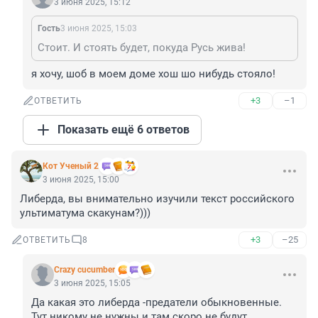
3 июня 2025, 15:12
Гость
3 июня 2025, 15:03
Стоит. И стоять будет, покуда Русь жива!
я хочу, шоб в моем доме хош шо нибудь стояло!
+3
–1
ОТВЕТИТЬ
Показать ещё 6 ответов
Кот Ученый 2
3 июня 2025, 15:00
Либерда, вы внимательно изучили текст российского 
ультиматума скакунам?)))
+3
–25
ОТВЕТИТЬ
8
Crazy cucumber
3 июня 2025, 15:05
Да какая это либерда -предатели обыкновенные. 
Тут никому не нужны и там скоро не будут.