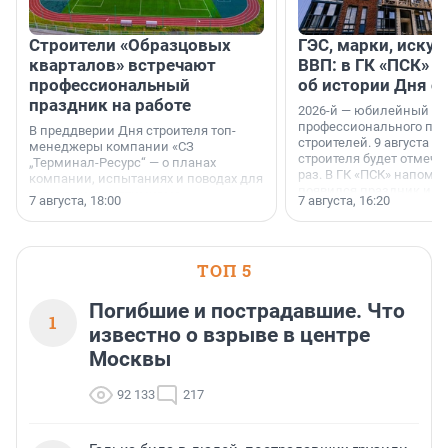
Строители «Образцовых
ГЭС, марки, искус
кварталов» встречают
ВВП: в ГК «ПСК» р
профессиональный
об истории Дня с
праздник на работе
2026-й — юбилейный го
профессионального пр
В преддверии Дня строителя топ-
строителей. 9 августа 2
менеджеры компании «СЗ
строителя будет отмечат
„Терминал-Ресурс“ — о планах
раз. В ГК «ПСК» напомни
компании, испытаниях и поводах для
появился праздник и к
осторожного оптимизма.
7 августа, 18:00
7 августа, 16:20
поменялась роль строит
ТОП 5
Погибшие и пострадавшие. Что
1
известно о взрыве в центре
Москвы
92 133
217