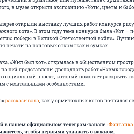
того, в музее открыли экспозицию «Коты, цветы и бабо
алерее открыли выставку лучших работ конкурса рис
ажного кота». В этом году тема конкурса была «Кот —
-летию победы в Великой Отечественной войне». Лучш
ля печати на почтовых открытках и сумках.
вка, «Жил был кот», открылась в общественном прост
, на ней представлены двенадцать работ «Новых город
то социальный проект, который помогает раскрыть т
ям с ментальными особенностями.
а»
рассказывала
, как у эрмитажных котов появился с
ей в нашем официальном телеграм-канале
«Фонтанка
ывайтесь, чтобы первыми узнавать о важном.