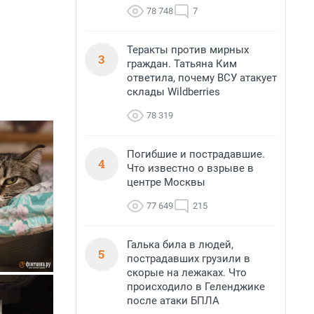
78 748
7
Теракты против мирных
3
граждан. Татьяна Ким
ответила, почему ВСУ атакует
склады Wildberries
78 319
Погибшие и пострадавшие.
4
Что известно о взрыве в
центре Москвы
77 649
215
Галька била в людей,
5
пострадавших грузили в
скорые на лежаках. Что
происходило в Геленджике
после атаки БПЛА