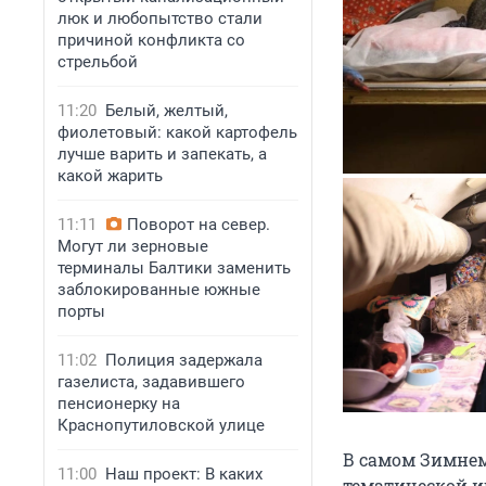
люк и любопытство стали
причиной конфликта со
стрельбой
11:20
Белый, желтый,
фиолетовый: какой картофель
лучше варить и запекать, а
какой жарить
11:11
Поворот на север.
Могут ли зерновые
терминалы Балтики заменить
заблокированные южные
порты
11:02
Полиция задержала
газелиста, задавившего
пенсионерку на
Краснопутиловской улице
В самом Зимнем
11:00
Наш проект: В каких
тематической и