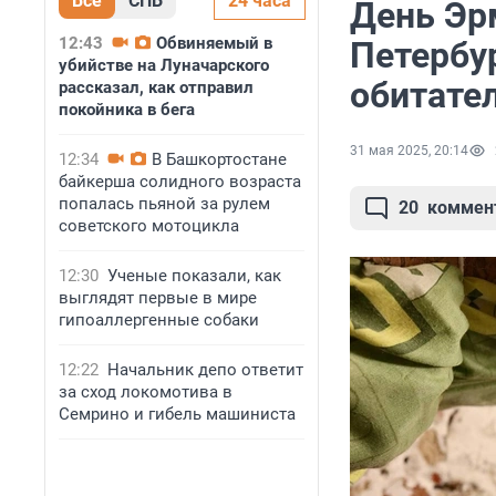
Все
СПБ
24 часа
День Эр
12:43
Обвиняемый в
Петербу
убийстве на Луначарского
обитате
рассказал, как отправил
покойника в бега
31 мая 2025, 20:14
12:34
В Башкортостане
байкерша солидного возраста
попалась пьяной за рулем
20
коммен
советского мотоцикла
12:30
Ученые показали, как
выглядят первые в мире
гипоаллергенные собаки
12:22
Начальник депо ответит
за сход локомотива в
Семрино и гибель машиниста