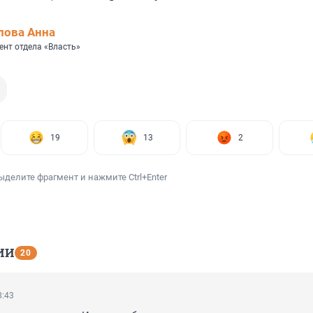
лова Анна
ент отдела «Власть»
19
13
2
ыделите фрагмент и нажмите Ctrl+Enter
ИИ
20
8:43