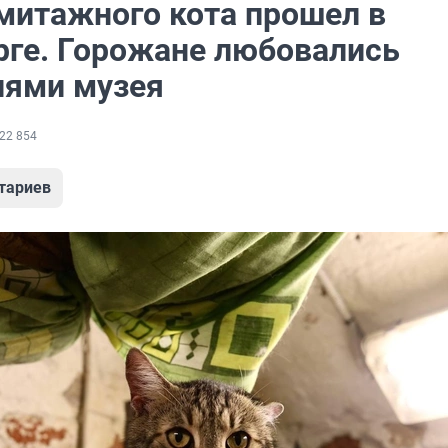
митажного кота прошел в
рге. Горожане любовались
лями музея
22 854
тариев