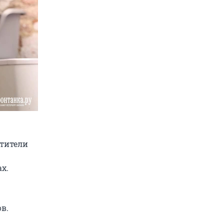
етители
х.
в.