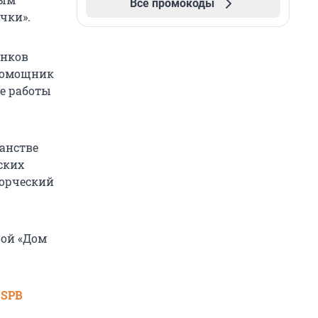
Все промокоды
чки».
унков
 помощник
ие работы
ранстве
ских
ворческий
вой «Дом
 SPB