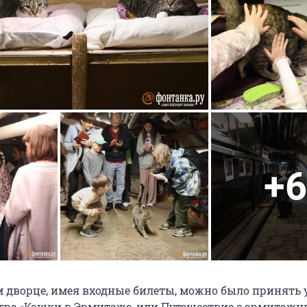
+6
 дворце, имея входные билеты, можно было принять 
гре «Кошки в Эрмитаже, или Путешествие с эрмитаж