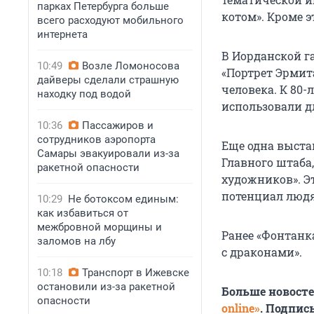
парках Петербурга больше
котом». Кроме э
всего расходуют мобильного
интернета
В Иорданской г
10:49
Возле Ломоносова
«Портрет Эрмит
дайверы сделали страшную
человека. К 80
находку под водой
использовали д
10:36
Пассажиров и
сотрудников аэропорта
Еще одна выста
Самары эвакуировали из-за
Главного штаба
ракетной опасности
художников». Э
потенциал люд
10:29
Не ботоксом единым:
как избавиться от
межбровной морщины и
Ранее «Фонтанк
заломов на лбу
с драконами».
10:18
Транспорт в Ижевске
остановили из-за ракетной
Больше новост
опасности
online»
. Подпис