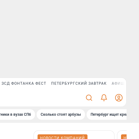
ЗСД ФОНТАНКА ФЕСТ
ПЕТЕРБУРГСКИЙ ЗАВТРАК
АФИША PLUS
ники в вузах СПб
Сколько стоят арбузы
Петербург ищет креатив
НОВОСТИ КОМПАНИЙ
НОВОС