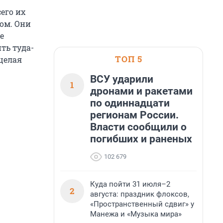
его их
ом. Они
е
ть туда-
ТОП 5
целая
ВСУ ударили
1
дронами и ракетами
по одиннадцати
регионам России.
Власти сообщили о
погибших и раненых
102 679
Куда пойти 31 июля–2
2
августа: праздник флоксов,
«Пространственный сдвиг» у
Манежа и «Музыка мира»