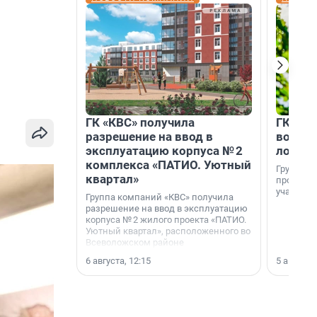
ГК «КВС» получила
ГК «КВ
разрешение на ввод в
возмо
эксплуатацию корпуса № 2
лояль
комплекса «ПАТИО. Уютный
Группа к
квартал»
программ
участник
Группа компаний «КВС» получила
разрешение на ввод в эксплуатацию
корпуса № 2 жилого проекта «ПАТИО.
Уютный квартал», расположенного во
Всеволожском районе
Ленинградской области.
6 августа, 12:15
5 августа,