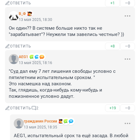
+1
–0
ОТВЕТИТЬ
В_Ф
13 мая 2025, 18:30
Он один?? В системе больше никто так не 
"зарабатывает"? Неужели там завелись честные? ))
+8
–0
ОТВЕТИТЬ
AEG1
13 мая 2025, 18:16
"Суд дал ему 7 лет лишения свободы условно с 
пятилетним испытательным сроком. "

Это насмешка над законом.

Так, глядишь, когда-нибудь кому-нибудь и 
пожизненное условно дадут.
+19
–0
ОТВЕТИТЬ
2
гражданин России
13 мая 2025, 18:35
AEG1, испытательный срок та ещё засада. В любой 