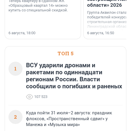
Теперь квартиру в сданном ЖК
области» 2026
«Образцовый квартал 14» можно
купить со специальной скидкой.
Группа Аквилон стала 
победителей конкурса 
строительная организа
Ленинградской области 
номинации «Самый
6 августа, 18:00
6 августа, 16:50
клиентоориентированн
застройщик Ленинград
области».
ТОП 5
ВСУ ударили дронами и
1
ракетами по одиннадцати
регионам России. Власти
сообщили о погибших и раненых
107 523
Куда пойти 31 июля–2 августа: праздник
2
флоксов, «Пространственный сдвиг» у
Манежа и «Музыка мира»