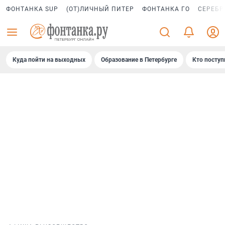
ФОНТАНКА SUP
(ОТ)ЛИЧНЫЙ ПИТЕР
ФОНТАНКА ГО
СЕРЕБР
Куда пойти на выходных
Образование в Петербурге
Кто поступ