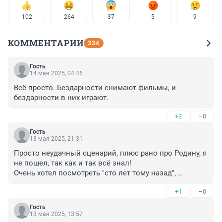
102
264
37
5
9
КОММЕНТАРИИ
334
Гость
14 мая 2025, 04:46
Всё просто. Бездарности снимают фильмы, и 
бездарности в них играют.
+2
–0
Гость
13 мая 2025, 21:31
Просто неудачный сценарий, плюс рано про Родину, я 
не пошел, так как и так всё знал!

Очень хотел посмотреть "сто лет тому назад", 
посмотрел - не о чем, советский "Гостья.." ,хоть и 
+1
–0
сериал ,но интересней, фильм для раскрутки никакого 
актера Эйдельштейна, тот же "Сталинград" Бондарчука 
Гость
- сценарий слабый, идёт только пафос освоения 
13 мая 2025, 13:57