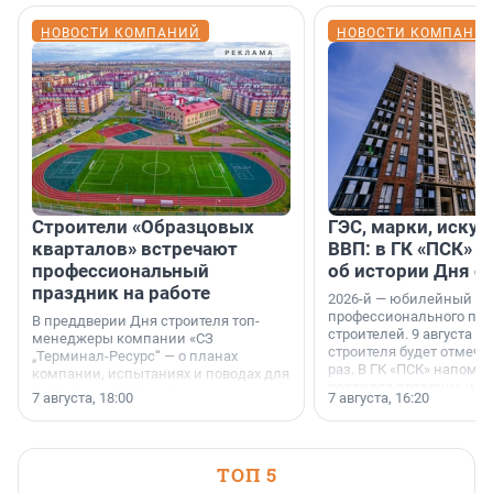
НОВОСТИ КОМПАНИЙ
НОВОСТИ КОМПАНИ
Строители «Образцовых
ГЭС, марки, искус
кварталов» встречают
ВВП: в ГК «ПСК» р
профессиональный
об истории Дня с
праздник на работе
2026-й — юбилейный го
профессионального пр
В преддверии Дня строителя топ-
строителей. 9 августа 2
менеджеры компании «СЗ
строителя будет отмечат
„Терминал-Ресурс“ — о планах
раз. В ГК «ПСК» напомни
компании, испытаниях и поводах для
появился праздник и к
осторожного оптимизма.
7 августа, 18:00
7 августа, 16:20
поменялась роль строит
ТОП 5