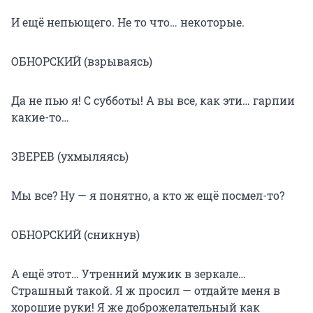
И ещё непьющего. Не то что… некоторые.
ОБНОРСКИЙ (взрываясь)
Да не пью я! С субботы! А вы все, как эти… гарпии
какие-то…
ЗВЕРЕВ (ухмыляясь)
Мы все? Ну — я понятно, а кто ж ещё посмел-то?
ОБНОРСКИЙ (сникнув)
А ещё этот… Утренний мужик в зеркале…
Страшный такой. Я ж просил — отдайте меня в
хорошие руки! Я же доброжелательный как