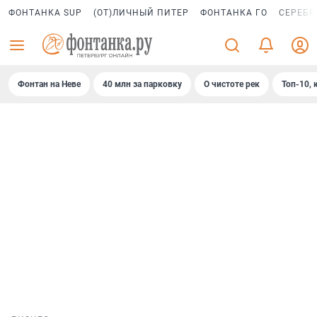
ФОНТАНКА SUP
(ОТ)ЛИЧНЫЙ ПИТЕР
ФОНТАНКА ГО
СЕРЕБР
Фонтан на Неве
40 млн за парковку
О чистоте рек
Топ-10, 