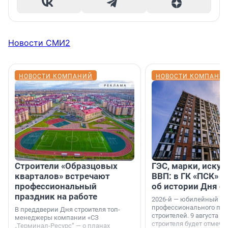
Новости СМИ2
НОВОСТИ КОМПАНИЙ
НОВОСТИ КОМПАНИ
Строители «Образцовых
ГЭС, марки, искус
кварталов» встречают
ВВП: в ГК «ПСК» р
профессиональный
об истории Дня с
праздник на работе
2026-й — юбилейный го
профессионального пр
В преддверии Дня строителя топ-
строителей. 9 августа 2
менеджеры компании «СЗ
строителя будет отмечат
„Терминал-Ресурс“ — о планах