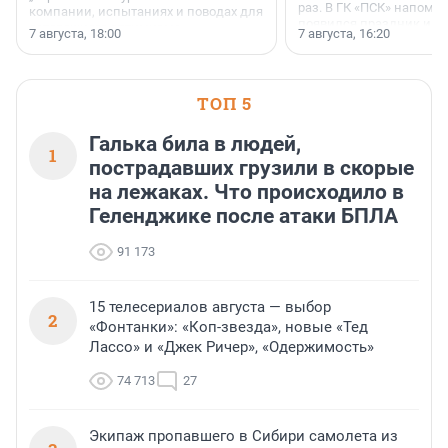
раз. В ГК «ПСК» напомни
компании, испытаниях и поводах для
появился праздник и к
осторожного оптимизма.
7 августа, 18:00
7 августа, 16:20
поменялась роль строит
ТОП 5
Галька била в людей,
1
пострадавших грузили в скорые
на лежаках. Что происходило в
Геленджике после атаки БПЛА
91 173
15 телесериалов августа — выбор
2
«Фонтанки»: «Коп-звезда», новые «Тед
Лассо» и «Джек Ричер», «Одержимость»
74 713
27
Экипаж пропавшего в Сибири самолета из