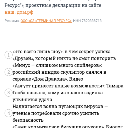
Ресурс“», проектные декларации на сайте
наш. дом.рф
Реклама.
ООО «СЗ «ТЕРМИНАЛ-РЕСУРС»
, ИНН 7820338713
«Это всего лишь шоу»: в чем секрет успеха
1
«Друзей», который никто не смог повторить
«Минус — слишком много спойлеров»:
2
российский ниндзя-скульптор снялся в
сериале «Дом Дракона». Видео
«Август принесет новые возможности»: Тамара
3
Глоба назвала, кому из знаков зодиака
улыбнется удача
Надвигается волна пугающих вирусов —
4
ученые потребовали срочно усилить
безопасность
«Сами кормите свои будущие опухоли». Биолог