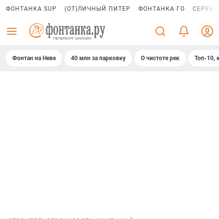
ФОНТАНКА SUP
(ОТ)ЛИЧНЫЙ ПИТЕР
ФОНТАНКА ГО
СЕРЕБР
Фонтан на Неве
40 млн за парковку
О чистоте рек
Топ-10, 