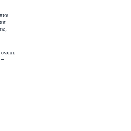
ение
тия
ию,
 очень
 —