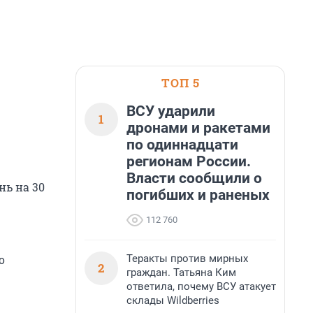
ТОП 5
ВСУ ударили
1
дронами и ракетами
по одиннадцати
регионам России.
Власти сообщили о
нь на 30
погибших и раненых
112 760
Теракты против мирных
о
2
граждан. Татьяна Ким
ответила, почему ВСУ атакует
склады Wildberries