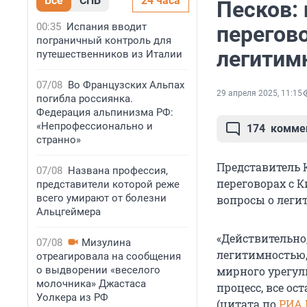
Все
СПБ
24 часа
Песков:
00:35
Испания вводит
перегов
пограничный контроль для
легитим
путешественников из Италии
07/08
Во Французских Альпах
29 апреля 2025, 11:15
погибла россиянка.
Федерация альпинизма РФ:
«Непрофессионально и
174
комме
странно»
Представитель 
07/08
Названа профессия,
переговорах с К
представители которой реже
всего умирают от болезни
вопросы о леги
Альцгеймера
«Действительно
07/08
Мизулина
легитимностью,
отреагировала на сообщения
о выдворении «веселого
мирного урегул
молочника» Джастаса
процесс, все ос
Уолкера из РФ
(цитата по
РИА 