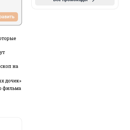
равить
которые
ут
оскоп на
ых дочек»
го фильма