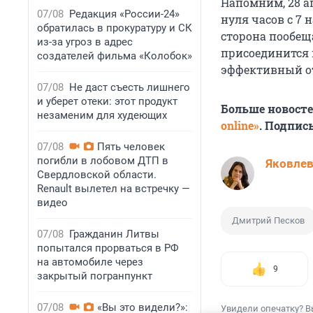
Напомним, 28 а
07/08
Редакция «России-24»
нуля часов с 7 н
обратилась в прокуратуру и СК
сторона пообеща
из-за угроз в адрес
присоединится 
создателей фильма «Колобок»
эффективный от
07/08
Не даст съесть лишнего
и уберет отеки: этот продукт
Больше новост
незаменим для худеющих
online»
. Подпис
07/08
Пять человек
погибли в лобовом ДТП в
Яковле
Свердловской области.
Renault вылетел на встречку —
видео
Дмитрий Песков
07/08
Гражданин Литвы
попытался прорваться в РФ
на автомобиле через
9
закрытый погранпункт
07/08
«Вы это видели?»:
Увидели опечатку? В