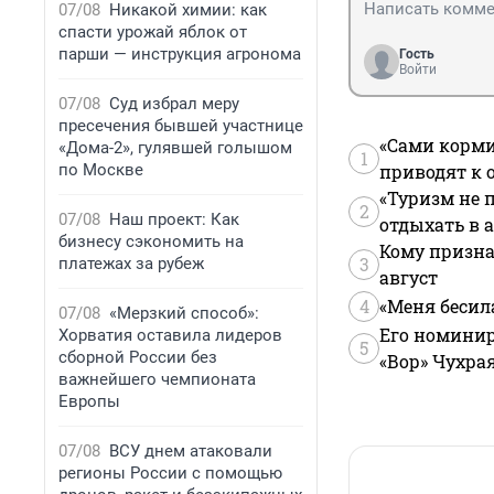
07/08
Никакой химии: как
спасти урожай яблок от
парши — инструкция агронома
Гость
Войти
07/08
Суд избрал меру
пресечения бывшей участнице
«Сами корми
«Дома-2», гулявшей голышом
1
по Москве
приводят к 
«Туризм не 
2
07/08
Наш проект: Как
отдыхать в а
бизнесу сэкономить на
Кому призна
3
платежах за рубеж
август
4
«Меня бесил
07/08
«Мерзкий способ»:
Его номинир
Хорватия оставила лидеров
5
сборной России без
«Вор» Чухра
важнейшего чемпионата
Европы
07/08
ВСУ днем атаковали
регионы России с помощью