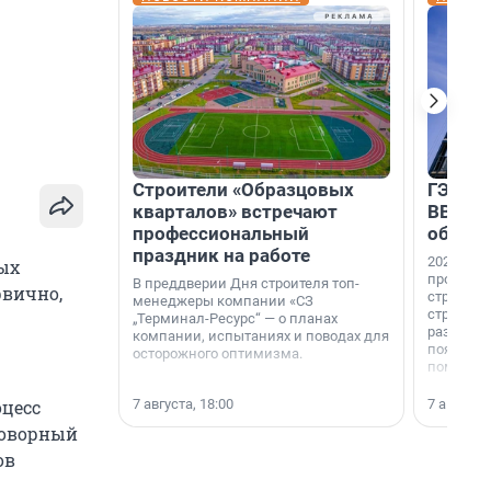
Строители «Образцовых
ГЭС, м
кварталов» встречают
ВВП: в
профессиональный
об ист
праздник на работе
2026-й —
ых
професси
В преддверии Дня строителя топ-
рвично,
строителе
менеджеры компании «СЗ
строителя
„Терминал-Ресурс“ — о планах
раз. В ГК
компании, испытаниях и поводах для
появился
осторожного оптимизма.
поменяла
7 августа, 18:00
7 августа,
оцесс
говорный
ов