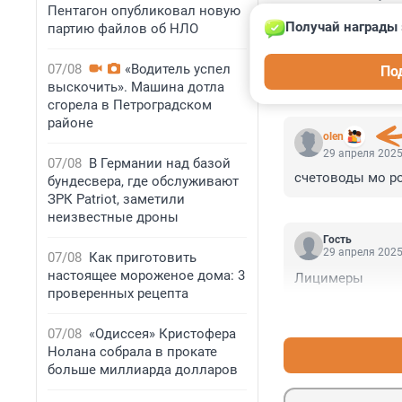
Пентагон опубликовал новую
Получай награды 
партию файлов об НЛО
07/08
«Водитель успел
По
выскочить». Машина дотла
КОММЕНТАР
сгорела в Петроградском
районе
olen
29 апреля 2025
07/08
В Германии над базой
счетоводы мо ро
бундесвера, где обслуживают
ЗРК Patriot, заметили
неизвестные дроны
Гость
29 апреля 2025
07/08
Как приготовить
настоящее мороженое дома: 3
Лицимеры
проверенных рецепта
07/08
«Одиссея» Кристофера
Нолана собрала в прокате
больше миллиарда долларов