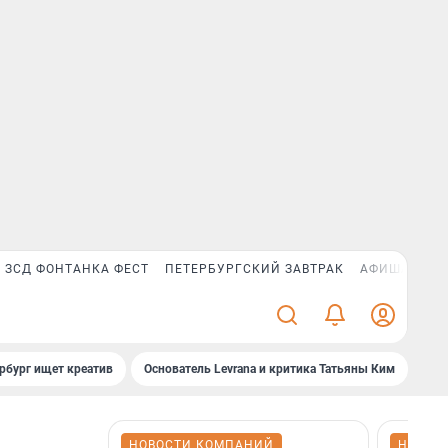
ЗСД ФОНТАНКА ФЕСТ
ПЕТЕРБУРГСКИЙ ЗАВТРАК
АФИША PLUS
рбург ищет креатив
Основатель Levrana и критика Татьяны Ким
Зач
НОВОСТИ КОМПАНИЙ
НОВОС