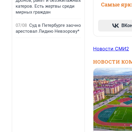
дронов, ракет и безэкипажных
Самые ярки
катеров. Есть жертвы среди
мирных граждан
07/08
Суд в Петербурге заочно
ВКо
арестовал Лидию Невзорову*
Новости СМИ2
НОВОСТИ КО