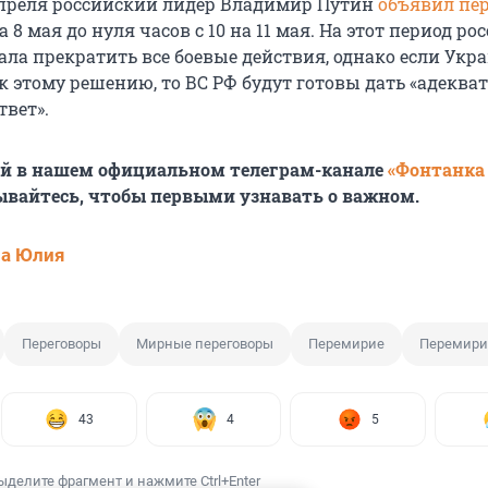
преля российский лидер Владимир Путин
объявил пе
а 8 мая до нуля часов с 10 на 11 мая. На этот период ро
ла прекратить все боевые действия, однако если Укр
к этому решению, то ВС РФ будут готовы дать «адеква
вет».
ей в нашем официальном телеграм-канале
«Фонтанка
ывайтесь, чтобы первыми узнавать о важном.
ва Юлия
Переговоры
Мирные переговоры
Перемирие
Перемири
43
4
5
ыделите фрагмент и нажмите Ctrl+Enter