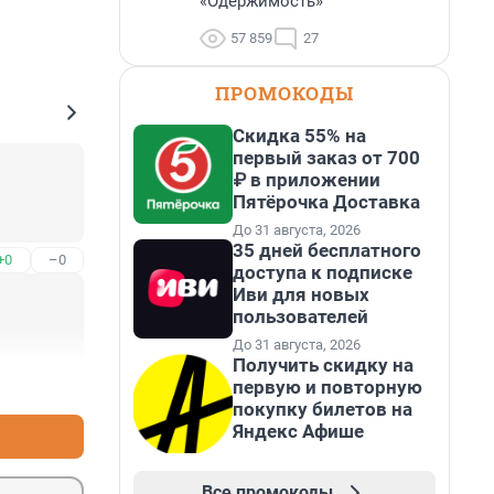
«Одержимость»
57 859
27
ПРОМОКОДЫ
Скидка 55% на
первый заказ от 700
₽ в приложении
Пятёрочка Доставка
До 31 августа, 2026
35 дней бесплатного
+0
–0
доступа к подписке
Иви для новых
пользователей
До 31 августа, 2026
Получить скидку на
+0
–1
первую и повторную
покупку билетов на
Яндекс Афише
Все промокоды