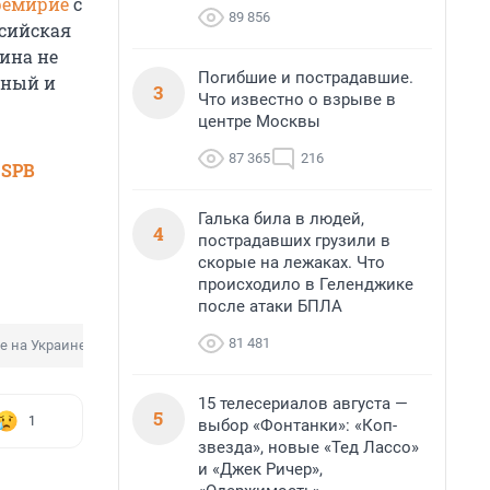
ремирие
с
89 856
ссийская
аина не
Погибшие и пострадавшие.
тный и
3
Что известно о взрыве в
центре Москвы
87 365
216
 SPB
Галька била в людей,
4
пострадавших грузили в
скорые на лежаках. Что
происходило в Геленджике
после атаки БПЛА
81 481
е на Украине
Украинский конфликт
15 телесериалов августа —
5
1
выбор «Фонтанки»: «Коп-
звезда», новые «Тед Лассо»
и «Джек Ричер»,