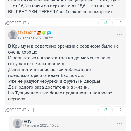
Цены на билеты кусаются. Плацкартные — 7800, купе 
— от 16,8 тысячи за верхнее и от 18,6 — за нижнее. 

ВЫ ЯВНО УХИ ПЕРЕЕЛИ из бычков черноморских.
+3
–2
ОТВЕТИТЬ
274586217
19 апреля 2025, 06:25
В Крыму и в советские времена с сервисом было не 
очень хорошо.

И весь отдых и красота только до момента пока 
отпускные не закончились.

Денег нет и не знаешь как добежать до 
поезда,который отвезет Вас домой.

Уже не радуют чебуреки и фрукты и дворцы.

Да и одного раза достаточно в жизни.

Но Турция все-таки более продвинута в вопросах 
сервиса.
+7
–2
ОТВЕТИТЬ
1
Гость
19 апреля 2025, 15:32