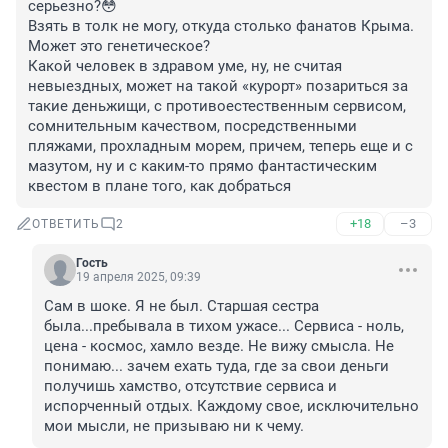
серьезно?😳

Взять в толк не могу, откуда столько фанатов Крыма. 
Может это генетическое?

Какой человек в здравом уме, ну, не считая 
невыездных, может на такой «курорт» позариться за 
такие деньжищи, с противоестественным сервисом, 
сомнительным качеством, посредственными 
пляжами, прохладным морем, причем, теперь еще и с 
мазутом, ну и с каким-то прямо фантастическим 
квестом в плане того, как добраться
+18
–3
ОТВЕТИТЬ
2
Гость
19 апреля 2025, 09:39
Сам в шоке. Я не был. Старшая сестра 
была...пребывала в тихом ужасе... Сервиса - ноль, 
цена - космос, хамло везде. Не вижу смысла. Не 
понимаю... зачем ехать туда, где за свои деньги 
получишь хамство, отсутствие сервиса и 
испорченный отдых. Каждому свое, исключительно 
мои мысли, не призываю ни к чему.