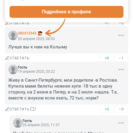
духовные так сильны, а возможно ещё много причин, 
но я не понимаю для чего вы туда едете, особенно в 
Подробнее в профиле
сезон, особенно после того, что там произошло...
+1
–0
ОТВЕТИТЬ
282412343
20 апреля 2025, 06:03
Лучше вы к нам на Колыму
+0
–1
ОТВЕТИТЬ
Гость
19 апреля 2025, 20:22
Живу в Санкт-Петербурге, мои родители -в Ростове. 
Купила маме билеты нижнее купе -18 тыс в одну 
сторону, на 2 июня в Питер, и на 2 июля -нашла. Т.е, 
вместе с внуком если ехать, 72 тыс, норм?
+3
–0
ОТВЕТИТЬ
1
Гость
20 апреля 2025, 11:37