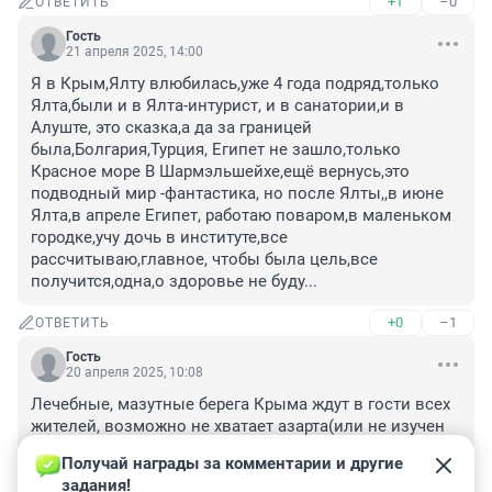
+1
–0
ОТВЕТИТЬ
Гость
21 апреля 2025, 14:00
Я в Крым,Ялту влюбилась,уже 4 года подряд,только 
Ялта,были и в Ялта-интурист, и в санатории,и в 
Алуште, это сказка,а да за границей 
была,Болгария,Турция, Египет не зашло,только 
Красное море В Шармэльшейхе,ещё вернусь,это 
подводный мир -фантастика, но после Ялты,,в июне 
Ялта,в апреле Египет, работаю поваром,в маленьком 
городке,учу дочь в институте,все 
рассчитываю,главное, чтобы была цель,все 
получится,одна,о здоровье не буду...
+0
–1
ОТВЕТИТЬ
Гость
20 апреля 2025, 10:08
Лечебные, мазутные берега Крыма ждут в гости всех 
жителей, возможно не хватает азарта(или не изучен 
вопрос влияния мазута на организм), возможно 
Получай награды за комментарии и другие 
хочется отдать бешеные деньги, возможно скрепы 
задания!