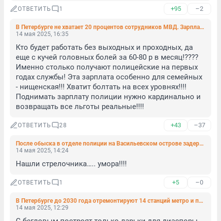
+95
–2
ОТВЕТИТЬ
1
В Петербурге не хватает 20 процентов сотрудников МВД. Зарплату им мешают поднять соседи
14 мая 2025, 16:35
Кто будет работать без выходных и проходных, да 
еще с кучей головных болей за 60-80 р в месяц!???? 
Именно столько получают полицейские на первых 
годах службы! Эта зарплата особенно для семейных 
- нищенская!!! Хватит болтать на всех уровнях!!!! 
Поднимать зарплату полиции нужно кардинально и 
возвращать все льготы реальные!!!!
+43
–37
ОТВЕТИТЬ
28
После обыска в отделе полиции на Васильевском острове задержан помощник дежурного. Ему вменили взятку
14 мая 2025, 14:24
Нашли стрелочника….. умора!!!!
+5
–0
ОТВЕТИТЬ
1
В Петербурге до 2030 года отремонтируют 14 станций метро и построят 10
14 мая 2025, 12:29