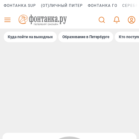
ФОНТАНКА SUP
(ОТ)ЛИЧНЫЙ ПИТЕР
ФОНТАНКА ГО
СЕРЕБР
Куда пойти на выходных
Образование в Петербурге
Кто поступ