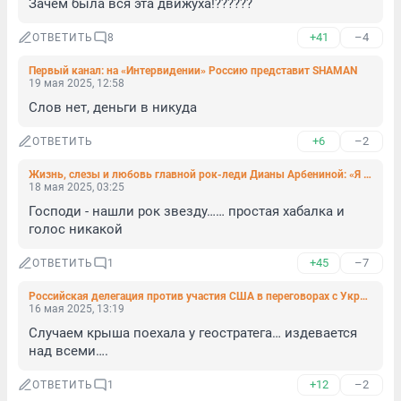
Зачем была вся эта движуха!??????
+41
–4
ОТВЕТИТЬ
8
Первый канал: на «Интервидении» Россию представит SHAMAN
19 мая 2025, 12:58
Слов нет, деньги в никуда
+6
–2
ОТВЕТИТЬ
Жизнь, слезы и любовь главной рок-леди Дианы Арбениной: «Я стараюсь сохранить то, что имею, но не все зависит от меня»
18 мая 2025, 03:25
Господи - нашли рок звезду…… простая хабалка и 
голос никакой
+45
–7
ОТВЕТИТЬ
1
Российская делегация против участия США в переговорах с Украиной
16 мая 2025, 13:19
Случаем крыша поехала у геостратега… издевается 
над всеми….
+12
–2
ОТВЕТИТЬ
1