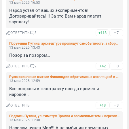
13 мая 2025, 16:53
Народ устал от ваших экспериментов! 
Договаривайтесь!!!! За это Вам народ платит 
зарплату!
+118
–7
ОТВЕТИТЬ
8
Поручения Путина: архитектуре пропишут самобытность, а сборы зарубежных мультфильмов направят на создание своих
13 мая 2025, 13:43
Позор за позором…
+42
–0
ОТВЕТИТЬ
2
Русскоязычные жители Финляндии обратились с апелляцией в Верховный суд из-за закрытой границы
13 мая 2025, 12:59
Все вопросы к геостратегу всегда времен и 
народов….
+18
–3
ОТВЕТИТЬ
Подпись Путина, ультиматум Трампа и возможные темы переговоров по Украине. Что сказал Уиткофф
13 мая 2025, 11:30
Народам нужен Мир!!! А не амбиции временных 