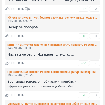
С бегловым построят только ларьки для диаспоры
+32
–0
ОТВЕТИТЬ
5
«Очень грязное пятно». Гергиев рассказал о спекулянтах после встречи с Путиным
14 мая 2025, 00:24
Позор за позором
+13
–0
ОТВЕТИТЬ
МИД РФ выпустил заявление о решении ИКАО признать Россию виновной в крушении рейса MH17
14 мая 2025, 00:01
Нас там не было! Ихтамнет! Бла-бла…….
+50
–4
ОТВЕТИТЬ
Прокатили. ISU оставил Россию без половины фигурной сборной
13 мая 2025, 23:56
Все танцы теперь с любимыми талибами и 
африканцами из племени мумба-юмба!
+23
–3
ОТВЕТИТЬ
«Придурки». Путин высказался об авторах санкций в отношении России