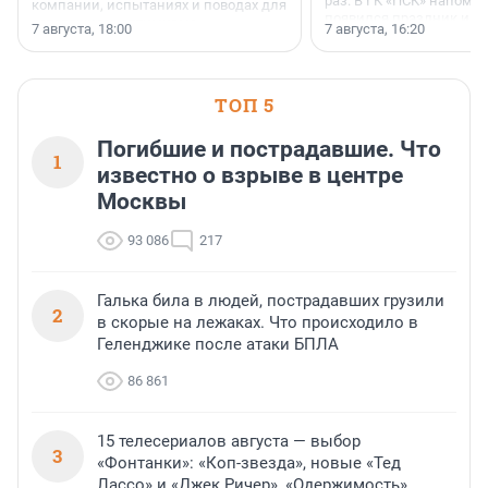
раз. В ГК «ПСК» напомни
компании, испытаниях и поводах для
появился праздник и к
осторожного оптимизма.
7 августа, 18:00
7 августа, 16:20
поменялась роль строит
ТОП 5
Погибшие и пострадавшие. Что
1
известно о взрыве в центре
Москвы
93 086
217
Галька била в людей, пострадавших грузили
2
в скорые на лежаках. Что происходило в
Геленджике после атаки БПЛА
86 861
15 телесериалов августа — выбор
3
«Фонтанки»: «Коп-звезда», новые «Тед
Лассо» и «Джек Ричер», «Одержимость»