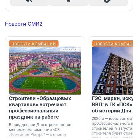
Новости СМИ2
НОВОСТИ КОМПАНИЙ
НОВОСТИ КОМПАНИ
Строители «Образцовых
ГЭС, марки, искус
кварталов» встречают
ВВП: в ГК «ПСК» р
профессиональный
об истории Дня с
праздник на работе
2026-й — юбилейный го
профессионального пр
В преддверии Дня строителя топ-
строителей. 9 августа 2
менеджеры компании «СЗ
строителя будет отмечат
„Терминал-Ресурс“ — о планах