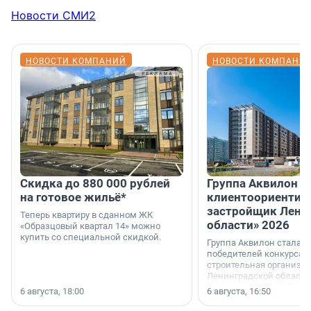
Новости СМИ2
НОВОСТИ КОМПАНИЙ
НОВОСТИ КОМПАНИ
Скидка до 880 000 рублей
Группа Аквилон 
на готовое жильё*
клиентоориентир
застройщик Лени
Теперь квартиру в сданном ЖК
области» 2026
«Образцовый квартал 14» можно
купить со специальной скидкой.
Группа Аквилон стала 
победителей конкурса 
строительная организа
Ленинградской области 
номинации «Самый
6 августа, 18:00
6 августа, 16:50
клиентоориентированн
застройщик Ленинград