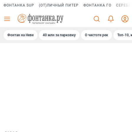
ФОНТАНКА SUP
(ОТ)ЛИЧНЫЙ ПИТЕР
ФОНТАНКА ГО
СЕРЕБР
Фонтан на Неве
40 млн за парковку
О чистоте рек
Топ-10, 