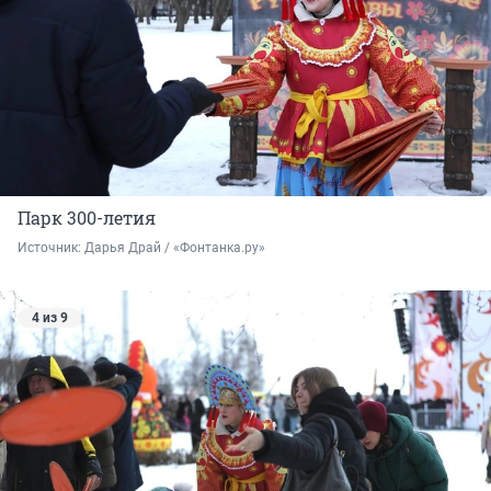
Парк 300-летия
Источник: 
Дарья Драй / «Фонтанка.ру»
4 из 9