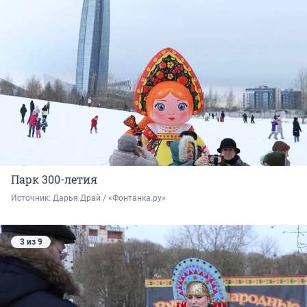
Парк 300-летия
Источник: 
Дарья Драй / «Фонтанка.ру»
3 из 9