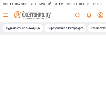
ФОНТАНКА SUP
(ОТ)ЛИЧНЫЙ ПИТЕР
ФОНТАНКА ГО
СЕРЕБР
Куда пойти на выходных
Образование в Петербурге
Кто поступ