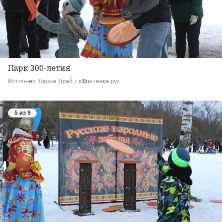
Парк 300-летия
Источник: 
Дарья Драй / «Фонтанка.ру»
5 из 9