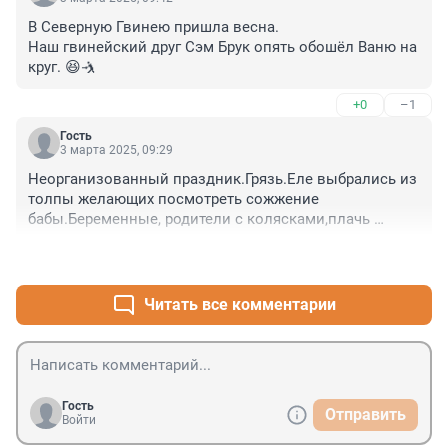
В Северную Гвинею пришла весна.

Наш гвинейский друг Сэм Брук опять обошёл Ваню на 
круг. 😆🤺
+0
–1
Гость
3 марта 2025, 09:29
Неорганизованный праздник.Грязь.Еле выбрались из 
толпы желающих посмотреть сожжение 
бабы.Беременные, родители с колясками,плачь 
детей.Жесть.Никогда больше не 
+0
–0
пойдем.Разочарование .
Читать все комментарии
Гость
Отправить
Войти