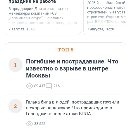
праздник на работе
2026-й — юбилейный го
профессионального пр
В преддверии Дня строителя топ-
строителей. 9 августа 2
менеджеры компании «СЗ
строителя будет отмечат
„Терминал-Ресурс“ — о планах
раз. В ГК «ПСК» напомни
компании, испытаниях и поводах для
появился праздник и к
осторожного оптимизма.
7 августа, 18:00
7 августа, 16:20
поменялась роль строит
ТОП 5
Погибшие и пострадавшие. Что
1
известно о взрыве в центре
Москвы
89 417
216
Галька била в людей, пострадавших грузили
2
в скорые на лежаках. Что происходило в
Геленджике после атаки БПЛА
83 552