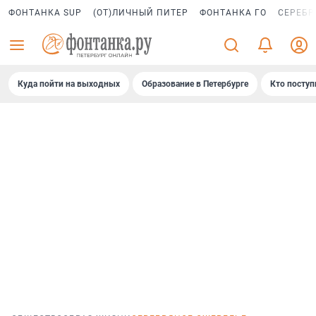
ФОНТАНКА SUP
(ОТ)ЛИЧНЫЙ ПИТЕР
ФОНТАНКА ГО
СЕРЕБР
Куда пойти на выходных
Образование в Петербурге
Кто поступ