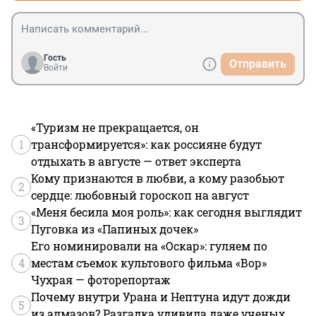
Гость
Отправить
Войти
«Туризм не прекращается, он
1
трансформируется»: как россияне будут
отдыхать в августе — ответ эксперта
Кому признаются в любви, а кому разобьют
2
сердце: любовный гороскоп на август
«Меня бесила моя роль»: как сегодня выглядит
3
Пуговка из «Папиных дочек»
Его номинировали на «Оскар»: гуляем по
4
местам съемок культового фильма «Вор»
Чухрая — фоторепортаж
Почему внутри Урана и Нептуна идут дожди
5
из алмазов? Разгадка удивила даже ученых