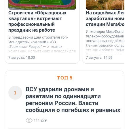
Строители «Образцовых
На водоёмах Лен
кварталов» встречают
заработали новы
профессиональный
станции МегаФон
праздник на работе
Инженеры МегаФона ус
телеком-оборудование 
В преддверии Дня строителя топ-
популярных водоёмах
менеджеры компании «СЗ
Ленинградской области
„Терминал-Ресурс“ — о планах
станции вблизи Лембол
компании, испытаниях и поводах для
Раздолинского озёр, а 
осторожного оптимизма.
7 августа, 18:00
7 августа, 14:59
недалеко от Большого Т
водопада.
ТОП 5
ВСУ ударили дронами и
1
ракетами по одиннадцати
регионам России. Власти
сообщили о погибших и раненых
111 279