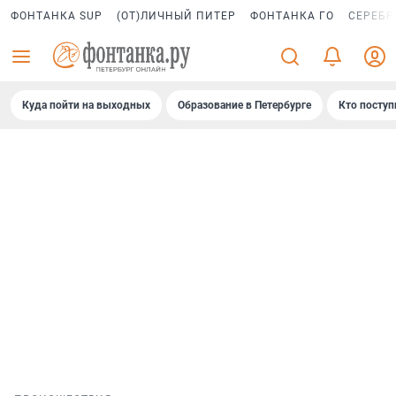
ФОНТАНКА SUP
(ОТ)ЛИЧНЫЙ ПИТЕР
ФОНТАНКА ГО
СЕРЕБР
Куда пойти на выходных
Образование в Петербурге
Кто поступ