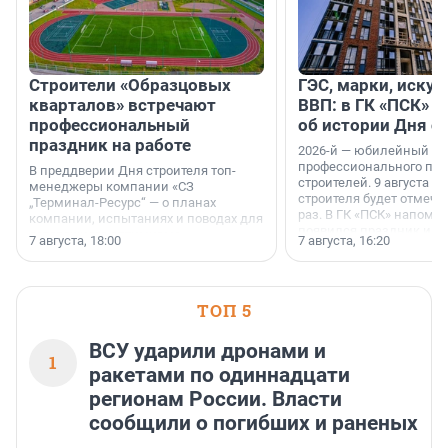
Строители «Образцовых
ГЭС, марки, искус
кварталов» встречают
ВВП: в ГК «ПСК» р
профессиональный
об истории Дня с
праздник на работе
2026-й — юбилейный го
профессионального пр
В преддверии Дня строителя топ-
строителей. 9 августа 2
менеджеры компании «СЗ
строителя будет отмечат
„Терминал-Ресурс“ — о планах
раз. В ГК «ПСК» напомни
компании, испытаниях и поводах для
появился праздник и к
осторожного оптимизма.
7 августа, 18:00
7 августа, 16:20
поменялась роль строит
ТОП 5
ВСУ ударили дронами и
1
ракетами по одиннадцати
регионам России. Власти
сообщили о погибших и раненых