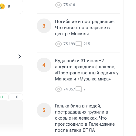
75 416
8
Погибшие и пострадавшие.
3
Что известно о взрыве в
центре Москвы
75 189
215
Куда пойти 31 июля–2
4
августа: праздник флоксов,
«Пространственный сдвиг» у
Манежа и «Музыка мира»
74 057
7
+1
–0
Галька била в людей,
5
пострадавших грузили в
скорые на лежаках. Что
происходило в Геленджике
после атаки БПЛА