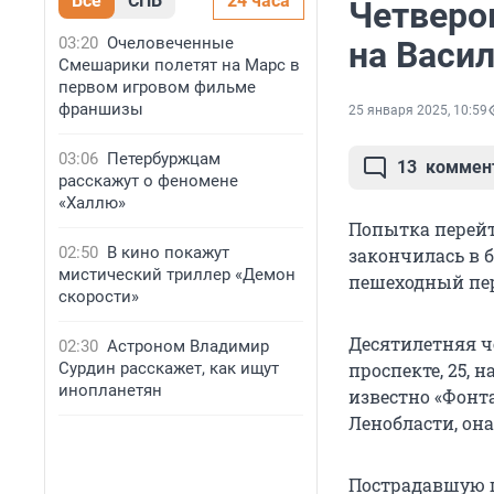
Все
СПБ
24 часа
Четверо
03:20
Очеловеченные
на Васи
Смешарики полетят на Марс в
первом игровом фильме
франшизы
25 января 2025, 10:59
03:06
Петербуржцам
13
коммен
расскажут о феномене
«Халлю»
Попытка перейт
02:50
В кино покажут
закончилась в 
мистический триллер «Демон
пешеходный пер
скорости»
Десятилетняя ч
02:30
Астроном Владимир
Сурдин расскажет, как ищут
проспекте, 25, 
инопланетян
известно «Фонта
Ленобласти, он
Пострадавшую г