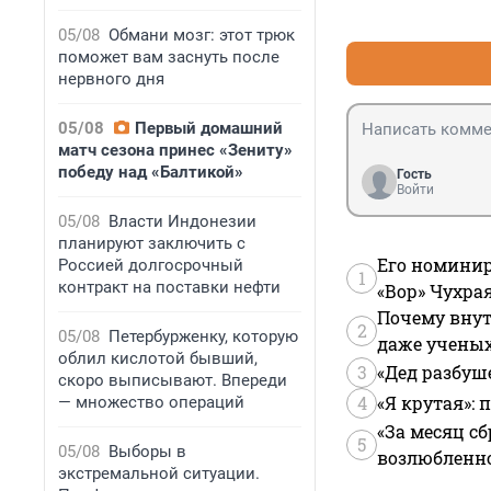
05/08
Обмани мозг: этот трюк
поможет вам заснуть после
нервного дня
05/08
Первый домашний
матч сезона принес «Зениту»
победу над «Балтикой»
Гость
Войти
05/08
Власти Индонезии
планируют заключить с
Его номинир
Россией долгосрочный
1
контракт на поставки нефти
«Вор» Чухра
Почему внут
2
05/08
Петербурженку, которую
даже учены
облил кислотой бывший,
3
«Дед разбуш
скоро выписывают. Впереди
4
«Я крутая»:
— множество операций
«За месяц сб
5
05/08
Выборы в
возлюбленной
экстремальной ситуации.