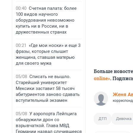
00:40
Счетная палата: более
100 видов научного
оборудования невозможно
купить ни в России, ни в
дружественных странах
00:21
«Где мои носки» и еще 3
фразы, которые слышит
женщина, ставшая матерью
для своего мужа
Больше новост
05/08
Списать не вышло.
online»
. Подпис
Старейший университет
Мексики заставит 58 тысяч
Женя А
абитуриентов заново сдавать
вступительный экзамен
корреспонд
05/08
У аэропорта Лейпцига
ДТП
Девочка
обнаружили дрон со
взрывчаткой. Глава МВД
Германии назвал случившееся