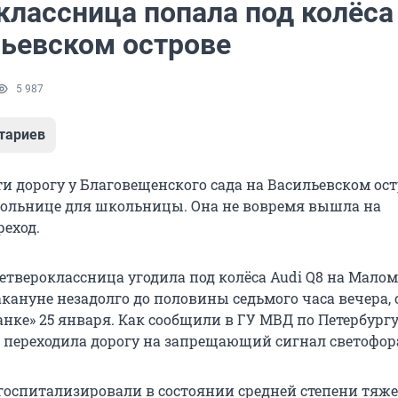
классница попала под колёса
льевском острове
5 987
тариев
и дорогу у Благовещенского сада на Васильевском ос
больнице для школьницы. Она не вовремя вышла на
еход.
етвероклассница угодила под колёса Audi Q8 на Малом
накануне незадолго до половины седьмого часа вечера, 
нке» 25 января. Как сообщили в ГУ МВД по Петербургу
а переходила дорогу на запрещающий сигнал светофор
оспитализировали в состоянии средней степени тяже