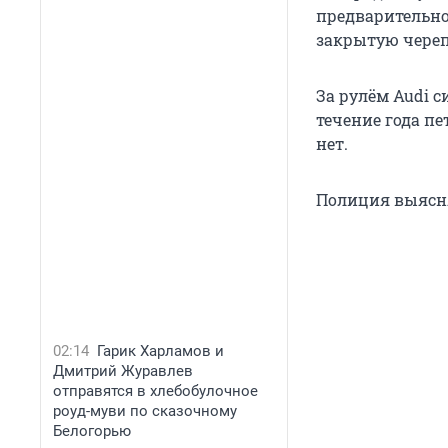
предварительн
закрытую череп
За рулём Audi с
течение года п
нет.
Полиция выясня
02:14
Гарик Харламов и
Дмитрий Журавлев
отправятся в хлебобулочное
роуд-муви по сказочному
Белогорью