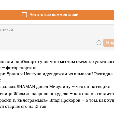
Читать все комментарии
Отп
овали на «Оскар»: гуляем по местам съемок культово
я — фоторепортаж
ри Урана и Нептуна идут дожди из алмазов? Разгадка
х
евался»: SHAMAN довел Мизулину — что он натворил
 певица Жасмин здорово похудела — как она выглядит 
росил 15 килограммов»: Влад Прохоров — о том, как худе
 старше его на 21 год