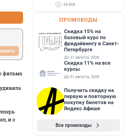
+1
–6
65 804
ПРОМОКОДЫ
Скидка 15% на
базовый курс по
фридайвингу в Санкт-
Петербурге
равить
До 31 августа, 2026
Скидка 11% на все
курсы
го фильма
До 31 августа, 2026
 удивила
Получить скидку на
первую и повторную
покупку билетов на
Яндекс Афише
теперь
л, и о
Все промокоды