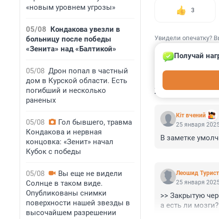
«новым уровнем угрозы»
3
05/08
Кондакова увезли в
Увидели опечатку? В
больницу после победы
«Зенита» над «Балтикой»
Получай наг
05/08
Дрон попал в частный
дом в Курской области. Есть
КОММЕНТАР
погибший и несколько
раненых
Кiт вчений
05/08
Гол бывшего, травма
25 января 2025
Кондакова и нервная
В заметке умолч
концовка: «Зенит» начал
Кубок с победы
05/08
Вы еще не видели
Леошид Турист
Солнце в таком виде.
25 января 2025
Опубликованы снимки
>> Закрытую чер
поверхности нашей звезды в
а есть ли мозги?
высочайшем разрешении