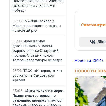
Памфилова назвала участие в
голосовании «вкладом в
победу»
05/08
Рижский вокзал в
Самые ярки
Москве выставят на торги в
четвертый раз
05/08
Иран и Оман
ВКо
договорились о новом
маршруте через Ормузский
пролив. С Вашингтоном
Тегеран переговоры не ведет
Новости СМИ2
НОВОСТИ КО
05/08
ТАСС: «Интервидение»
состоится в Саудовской
Аравии
05/08
«Антикризисная мера».
Правительство временно
разрешило продажу и импорт
бензина «Евро-2» и «Евро-3»