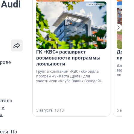
 Audi
ГК «КВС» расширяет
Дом ил
возможности программы
лучше 
трове
лояльности
Взвешива
варианто
Группа компаний «КВС» обновила
лишнего 
программу «Карта Друга» для
участников «Клуба Ваших Соседей».
стало
 и
5 августа, 18:13
5 августа,
а.
сти. По