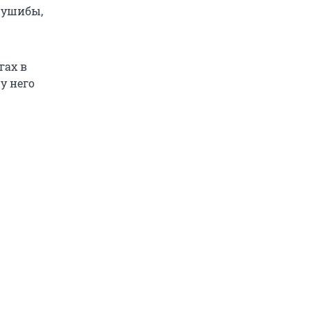
 ушибы,
гах в
у него