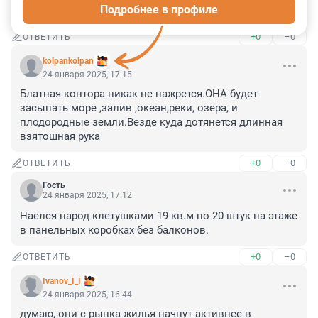
Подробнее в профиле
Как будто это что то плохое.
+0
–0
ОТВЕТИТЬ
kolpankolpan
24 января 2025, 17:15
Блатная контора никак не нажрется.ОНА будет 
засыпать море ,залив ,океан,реки, озера, и 
плодородные земли.Везде куда дотянется длинная 
взятошная рука
+0
–0
ОТВЕТИТЬ
Гость
24 января 2025, 17:12
Наелся народ клетушками 19 кв.м по 20 штук на этаже 
в панельных коробках без балконов.
+0
–0
ОТВЕТИТЬ
Ivanov_I_I
24 января 2025, 16:44
думаю, они с рынка жилья начнут активнее в 