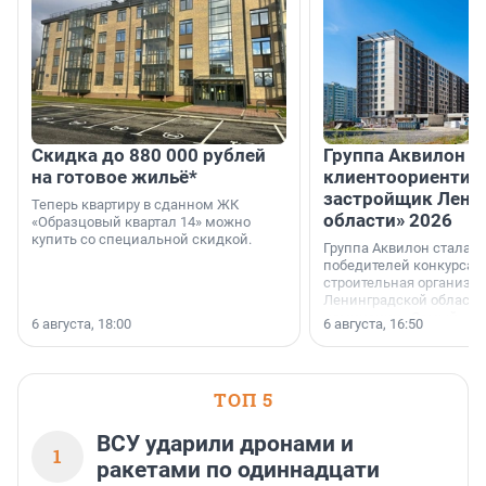
Скидка до 880 000 рублей
Группа Аквилон 
на готовое жильё*
клиентоориентир
застройщик Лени
Теперь квартиру в сданном ЖК
области» 2026
«Образцовый квартал 14» можно
купить со специальной скидкой.
Группа Аквилон стала 
победителей конкурса 
строительная организа
Ленинградской области 
номинации «Самый
6 августа, 18:00
6 августа, 16:50
клиентоориентированн
застройщик Ленинград
области».
ТОП 5
ВСУ ударили дронами и
1
ракетами по одиннадцати