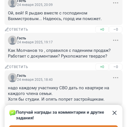
Гость
24 января 2025, 20:09
Ой, вей! Я рыдаю вместе с господином 
Вахмистровым... Надеюсь, город им поможет.
+0
–0
ОТВЕТИТЬ
Гость
24 января 2025, 19:17
Как Молчанов то , справился с падением продаж? 
Работает с документами? Рукопожатие твердое?
+0
–0
ОТВЕТИТЬ
Гость
24 января 2025, 18:40
надо каждому участнику СВО дать по квартире на 
каждого члена семьи.

Хотя бы студии. И опять попрет застройщикам.
+0
–0
ОТВЕТИТЬ
Получай награды за комментарии и другие 
задания!
Гость
24 января 2025, 17:30