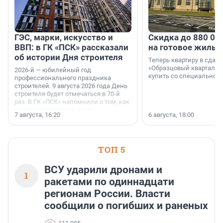
ГЭС, марки, искусство и
Скидка до 880 00
ВВП: в ГК «ПСК» рассказали
на готовое жильё
об истории Дня строителя
Теперь квартиру в сда
«Образцовый квартал 1
2026-й — юбилейный год
купить со специальной 
профессионального праздника
строителей. 9 августа 2026 года День
строителя будет отмечаться в 70-й
раз. В ГК «ПСК» напомнили о том, как
появился праздник и как
7 августа, 16:20
6 августа, 18:00
поменялась роль строительства.
ТОП 5
ВСУ ударили дронами и
1
ракетами по одиннадцати
регионам России. Власти
сообщили о погибших и раненых