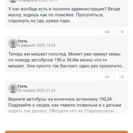
14 февраля 2025, 13:17
У нас вообще есть в поселке администрация? Везде 
мусор, ходишь как по помойке. Прогуляться, 
отдохнуть не где, нужен парк.
+0
–0
Гость
8 февраля 2025, 14:26
Теперь им мешает гололед. Может уже примут меры 
по поводу автобусов 190 и 34.Им вечно что-то 
мешает. Они просто так бастуют, один раз прокатило 
с лужей, то можно и дальше так вести себя. А люди 
+0
–0
простые страдают. Может хватит уже издеваться над 
людьми. Прошу обратить внимания на эту ситуацию . 
Гость
Очень просим разобраться и помочь. Вернуть обратно 
20 января 2025, 21:24
маршруты до конечной.
Верните автобусы на конечную астановку 190,34 . 
Подумайте о людях, как тяжело пожилым и с детьми 
ходить так далеко. Обещали что на Старорусском 
будет конечная, а теперь обманули людей. Где наши 
+0
–0
депутаты которые обещали нам что будет все для 
нас. Только все красиво говорят и обещают. Прошу 