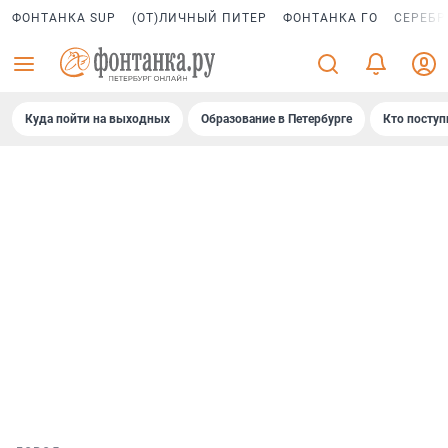
ФОНТАНКА SUP
(ОТ)ЛИЧНЫЙ ПИТЕР
ФОНТАНКА ГО
СЕРЕБР
Куда пойти на выходных
Образование в Петербурге
Кто поступ