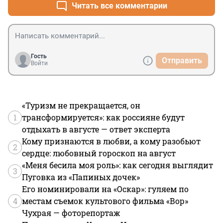
разобраться в этом деле. И вернуть автобусы по 
Читать все комментарии
маршруту.
Гость
Отправить
Войти
«Туризм не прекращается, он
1
трансформируется»: как россияне будут
отдыхать в августе — ответ эксперта
Кому признаются в любви, а кому разобьют
2
сердце: любовный гороскоп на август
«Меня бесила моя роль»: как сегодня выглядит
3
Пуговка из «Папиных дочек»
Его номинировали на «Оскар»: гуляем по
4
местам съемок культового фильма «Вор»
Чухрая — фоторепортаж