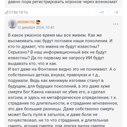
давно пора регистрировать игроков через военкомат
+1
–0
ОТВЕТИТЬ
282086192
12 декабря 2024, 10:43
В какое ужасное время мы все живем. Как же 
высмеивать нас будут потомки наши поколения. И 
кто-то думает, что имена не будут известны? 
Серьезно? В наш информационный век не будут 
известны? Да по первому же запросу ИИ будут 
выдавать кто, что и как.

И вот даже на Фонтанке видно это не понимают. А о 
собственных детках, внуках, правнуках и т.д., 
подумали. Ведь как минимум изгоями станут в 
будущем, для будущих поколений, а это даже хуже 
смерти Бог Каина наказал не убив его, а сделал 
изгоем, и здесь не метафорическое определение, т.к. 
страдание по длительности, и страдание мгновенное, 
это две большие разницы. Даже собственно смерть 
может быть пуля в затылок, и даже боли не 
почувствовал, не то что страдания, и длительная 
смерть, агония смерти, при других видах смерти, 