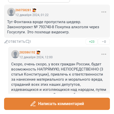
260758281
12 декабря 2024, 01:22
Тут Фонтанка вроде пропустила шедевр. 
Законопроект № 793740-8 Покупка алкоголя через 
Госуслуги. Это похлеще видеоигр.
+23
–0
ОТВЕТИТЬ
1
282086192
12 декабря 2024, 12:00
Скоро, очень скоро, у всех граждан России, будет 
возможность НАПРЯМУЮ, НЕПОСРЕДСТВЕННО (3 
статья Конституции), привлечь к ответственности 
за нанесение материального и морального вреда, 
страданий всех этих наших депутутов, 
издевающихся и изголяющихся над народом, путем 
прямого голосования. Они пока об этом могут 
только догадываться, но пока им лучше об этом не 
Написать комментарий
говорить, чтобы истерика у них не началась. В 
истерике человек становится неадекватным (еще 