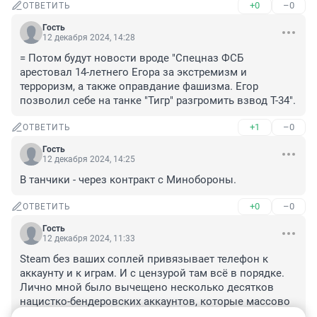
+0
–0
ОТВЕТИТЬ
Гость
12 декабря 2024, 14:28
= Потом будут новости вроде "Спецназ ФСБ 
арестовал 14-летнего Егора за экстремизм и 
терроризм, а также оправдание фашизма. Егор 
позволил себе на танке "Тигр" разгромить взвод Т-34".
+1
–0
ОТВЕТИТЬ
Гость
12 декабря 2024, 14:25
В танчики - через контракт с Минобороны.
+0
–0
ОТВЕТИТЬ
Гость
12 декабря 2024, 11:33
Steam без ваших соплей привязывает телефон к 
аккаунту и к играм. И с цензурой там всё в порядке. 
Лично мной было вычещено несколько десятков 
нацистко-бендеровских аккаунтов, которые массово 
расплодились после 2014 года. А принудиловка с 