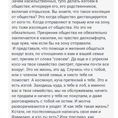
Зачем насильственных, тупо делать изгоем в 
обществе, игнорируя его, его родственников, 
включая отпрысков. Вы знаете, что такое изоляция 
от общества? Это когда общество дистанцируется 
от кого-то. Когда отправляют в тюрьму или на зону, 
это тоже изоляция от общества. Но это не 
обязательно. Презрение общества не обязательно 
заключается в насилии, но чувство дискомфорта, 
еще хуже, чем если бы на зону отправили.

 И представьте, что помощи и желания общаться 
вокруг всех, по отношению к вам и вашей семье 
нет, причем от слова "совсем". Да еще и с упреком 
косо на твое семейство смотрят, причем почти все 
вокруг. Это не жизнь, это ад. Случись что с тобой, 
или с членом твоей семьи, и никто тебе не 
помогает. А косякнул, куча претензий к тебе. Это и 
есть изгой. Заходишь куда, а тебе в лоб, а именно 
вас и твое семейство, мы не обслуживаем, ничего 
не продаем и ничего у тебя не покупаем, и даже 
разговаривать с тобой не хотим. И молча 
разворачиваются и уходят. И как тебе такая жизнь? 
Кстати, не постесняешься написать свое имя и 
Фамилию, и кто ты есть? Или трусливо, как 