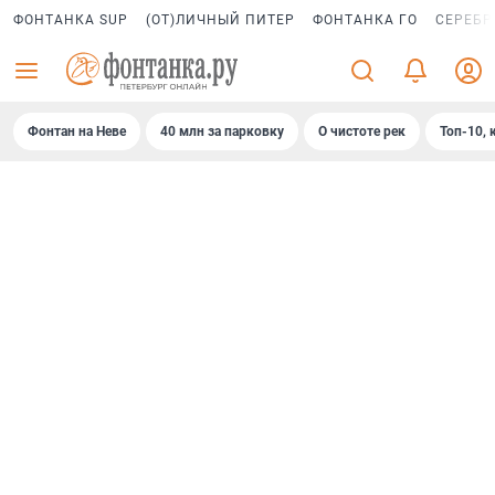
ФОНТАНКА SUP
(ОТ)ЛИЧНЫЙ ПИТЕР
ФОНТАНКА ГО
СЕРЕБР
Фонтан на Неве
40 млн за парковку
О чистоте рек
Топ-10, 