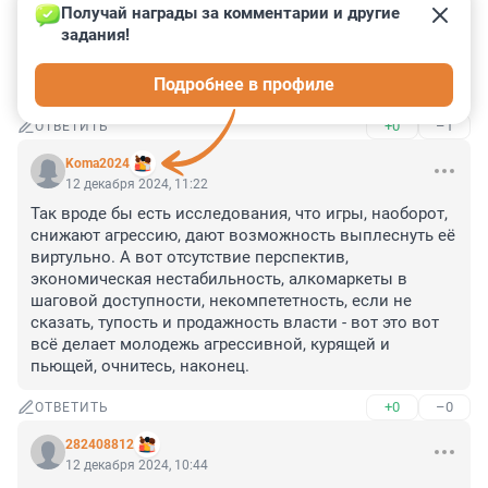
Получай награды за комментарии и другие 
телефоном приведет к краже денег и аккаунтов. 
задания!
Занимаматься воспитанием детей должны родители. 
А если вы хотите, то начните сначала с передачи 
Подробнее в профиле
своих зарплат детям.
+0
–1
ОТВЕТИТЬ
Koma2024
12 декабря 2024, 11:22
Так вроде бы есть исследования, что игры, наоборот, 
снижают агрессию, дают возможность выплеснуть её 
виртульно. А вот отсутствие перспектив, 
экономическая нестабильность, алкомаркеты в 
шаговой доступности, некомпететность, если не 
сказать, тупость и продажность власти - вот это вот 
всё делает молодежь агрессивной, курящей и 
пьющей, очнитесь, наконец.
+0
–0
ОТВЕТИТЬ
282408812
12 декабря 2024, 10:44