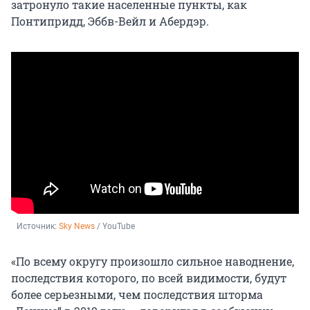
затронуло такие населенные пункты, как
Понтипридд, Эббв-Вейл и Абердэр.
Источник: 
Sky News
 / YouTube
«По всему округу произошло сильное наводнение,
последствия которого, по всей видимости, будут
более серьезными, чем последствия шторма