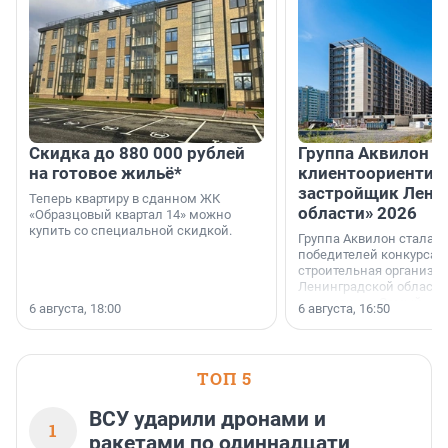
Скидка до 880 000 рублей
Группа Аквилон 
на готовое жильё*
клиентоориентир
застройщик Лени
Теперь квартиру в сданном ЖК
области» 2026
«Образцовый квартал 14» можно
купить со специальной скидкой.
Группа Аквилон стала 
победителей конкурса 
строительная организа
Ленинградской области 
номинации «Самый
6 августа, 18:00
6 августа, 16:50
клиентоориентированн
застройщик Ленинград
области».
ТОП 5
ВСУ ударили дронами и
1
ракетами по одиннадцати