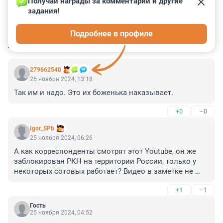
Получай награды за комментарии и другие 
задания!
20
5
8
0
12
Подробнее в профиле
КОММЕНТАРИИ
13
279662540
25 ноября 2024, 13:18
Так им и надо. Это их боженька наказывает.
+0
–0
Igor_SPb
25 ноября 2024, 06:26
А как корреспонденты смотрят этот Youtube, он же 
заблокирован РКН на территории России, только у 
некоторых сотовых работает? Видео в заметке не 
посмотреть.
+1
–1
Гость
25 ноября 2024, 04:52