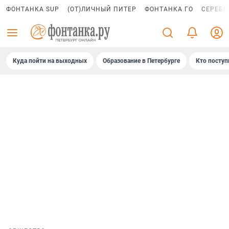
ФОНТАНКА SUP
(ОТ)ЛИЧНЫЙ ПИТЕР
ФОНТАНКА ГО
СЕРЕБР
Куда пойти на выходных
Образование в Петербурге
Кто поступ