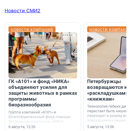
Новости СМИ2
НОВОСТИ КОМПАНИЙ
НОВОСТИ КОМПАНИ
ГК «А101» и фонд «НИКА»
Петербуржцы
объединяют усилия для
возвращаются к
защиты животных в рамках
«раскладушкам» 
программы
«книжкам»
биоразнообразия
Технология гибких дисп
перестает быть нишевы
Группа компаний «А101» и
переходит в разряд вос
Благотворительный фонд помощи
повседневных решений
бездомным животным «НИКА»
заключили соглашение о
6 августа, 12:26
5 августа, 13:56
стратегическом сотрудничестве.