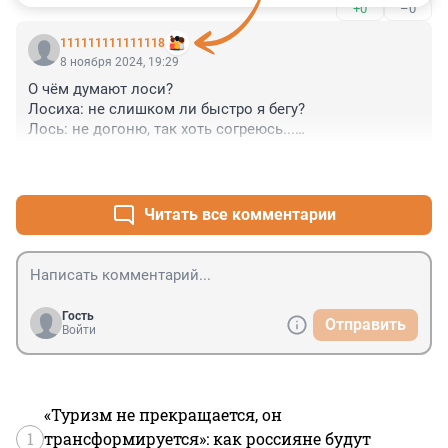
+0
–0
111111111111118
8 ноября 2024, 19:29
О чём думают лоси?

Лосиха: не слишком ли быстро я бегу?

Лось: не догоню, так хоть согреюсь...

Паша: э-э-э, я только что зашёл!
+1
–0
Читать все комментарии
Гость
Отправить
Войти
«Туризм не прекращается, он
1
трансформируется»: как россияне будут