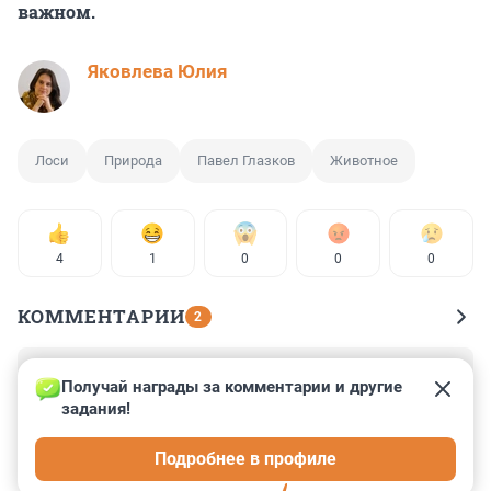
важном.
Яковлева Юлия
Лоси
Природа
Павел Глазков
Животное
4
1
0
0
0
КОММЕНТАРИИ
2
Гость
8 ноября 2024, 21:57
Получай награды за комментарии и другие 
задания!
Лоси сбиваются в стаи?! Пусть даже и небольшие! 
Это кто сертификат на знание русского выдал, какой 
Подробнее в профиле
ВУЗ?! 🤓