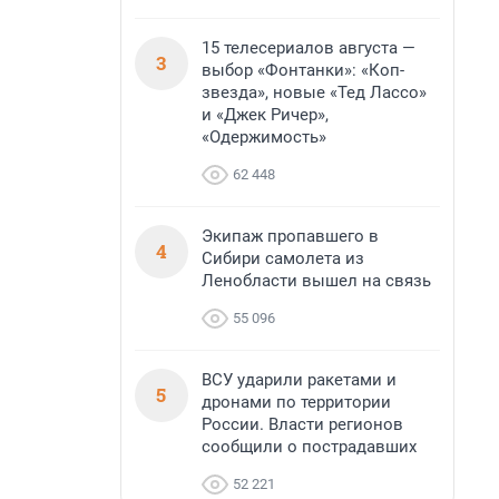
15 телесериалов августа —
3
выбор «Фонтанки»: «Коп-
звезда», новые «Тед Лассо»
и «Джек Ричер»,
«Одержимость»
62 448
Экипаж пропавшего в
4
Сибири самолета из
Ленобласти вышел на связь
55 096
ВСУ ударили ракетами и
5
дронами по территории
России. Власти регионов
сообщили о пострадавших
52 221