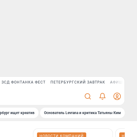
ЗСД ФОНТАНКА ФЕСТ
ПЕТЕРБУРГСКИЙ ЗАВТРАК
АФИША PLUS
рбург ищет креатив
Основатель Levrana и критика Татьяны Ким
Зач
НОВОСТИ КОМПАНИЙ
НОВОС