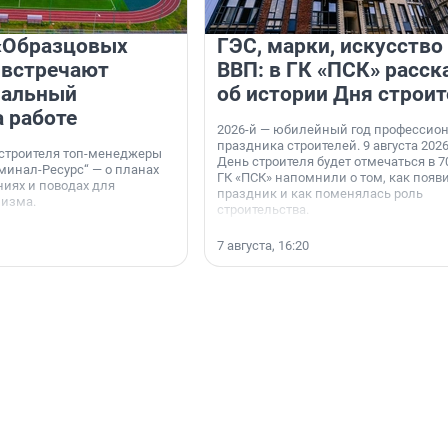
«Образцовых
ГЭС, марки, искусство
 встречают
ВВП: в ГК «ПСК» расск
нальный
об истории Дня строит
а работе
2026-й — юбилейный год профессио
праздника строителей. 9 августа 2026
 строителя топ-менеджеры
День строителя будет отмечаться в 70
минал-Ресурс“ — о планах
ГК «ПСК» напомнили о том, как появ
иях и поводах для
праздник и как поменялась роль
мизма.
строительства.
7 августа, 16:20