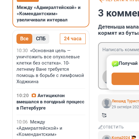
ПЕРЕЙТИ К ПУ
Между «Адмиралтейской» и
3 комме
«Комендантским»
увеличивали интервал
Детеныша мала
кормят из бут
Все
СПБ
24 часа
10:30
«Основная цель —
уничтожить все опухолевые
клетки без остатка». 10-
Получай 
летнему Ване требуется
помощь в борьбе с лимфомой
Гость
Войти
Ходжкина
10:20
Антициклон
вмешался в погодный процесс
Леошид Турист
29 октября 202
в Петербурге
🥰
10:06
Между
ОТВЕТИТЬ
«Адмиралтейской» и
«Комендантским»
Koma2024