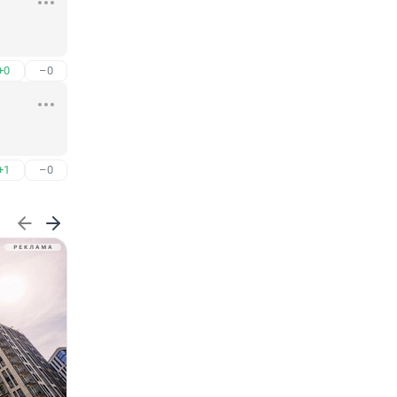
+0
–0
+1
–0