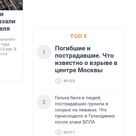
 и
На водоёмах Ленобласти
азали
заработали новые базовые
еля
станции МегаФона
К
ТОП 5
к
нального
Инженеры МегаФона установили телеком-
о
 года
оборудование на популярных водоёмах
т
Погибшие и
-й раз. В
Ленинградской области. Базовые станции
1
н
ился
вблизи Лемболовского и Раздолинского озёр,
пострадавшие. Что
т
а также недалеко от Большого Тосненского
известно о взрыве в
водопада.
центре Москвы
7 августа, 14:59
7
89 923
Галька била в людей,
2
пострадавших грузили в
скорые на лежаках. Что
происходило в Геленджике
после атаки БПЛА
84 017