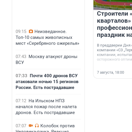
Строители 
кварталов»
профессио
09:15
Неизведанное.
праздник н
Топ-10 самых живописных
мест «Серебряного ожерелья»
В преддверии Дня
компании «СЗ „Тер
компании, испытан
07:43
Москву атакуют дроны
осторожного опти
ВСУ
7 августа, 18:00
07:33
Почти 400 дронов ВСУ
атаковали ночью 15 регионов
России. Есть пострадавшие
07:12
На Ильском НПЗ
начался пожар после налета
дронов. Есть пострадавшие
07:07
Колобок против
Человека-паука. Реакция