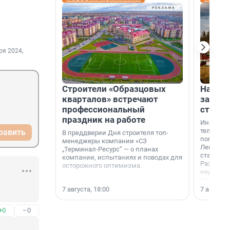
ря 2024,
Строители «Образцовых
На вод
кварталов» встречают
зарабо
профессиональный
станци
праздник на работе
Инженер
телеком-
равить
В преддверии Дня строителя топ-
популярн
менеджеры компании «СЗ
Ленингра
„Терминал-Ресурс“ — о планах
станции 
компании, испытаниях и поводах для
Раздолин
осторожного оптимизма.
недалеко
водопада
7 августа, 18:00
7 августа,
+0
–0