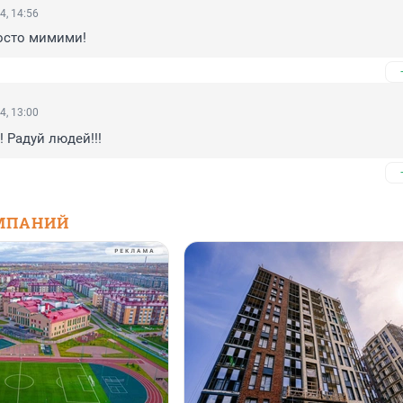
4, 14:56
осто мимими!
4, 13:00
! Радуй людей!!!
МПАНИЙ