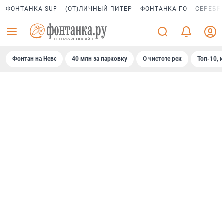
ФОНТАНКА SUP
(ОТ)ЛИЧНЫЙ ПИТЕР
ФОНТАНКА ГО
СЕРЕБР
Фонтан на Неве
40 млн за парковку
О чистоте рек
Топ-10, 