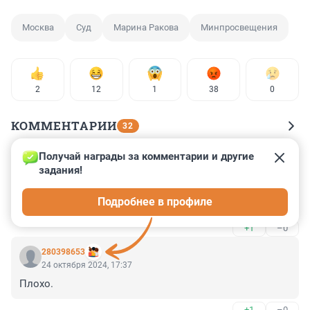
Москва
Суд
Марина Ракова
Минпросвещения
2
12
1
38
0
КОММЕНТАРИИ
32
Получай награды за комментарии и другие 
Гость
24 октября 2024, 22:38
задания!
Дракон убит.даздравствует дракон

Подробнее в профиле
Потом опять красные будут виноваты.
+1
–0
280398653
24 октября 2024, 17:37
Плохо.
+1
–0