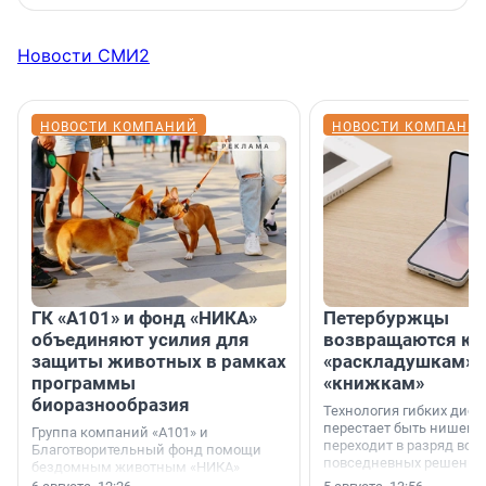
Новости СМИ2
НОВОСТИ КОМПАНИЙ
НОВОСТИ КОМПАНИ
ГК «А101» и фонд «НИКА»
Петербуржцы
объединяют усилия для
возвращаются к
защиты животных в рамках
«раскладушкам» 
программы
«книжкам»
биоразнообразия
Технология гибких дисп
перестает быть нишевы
Группа компаний «А101» и
переходит в разряд вос
Благотворительный фонд помощи
повседневных решений
бездомным животным «НИКА»
заключили соглашение о