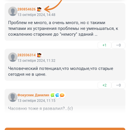
280854626
13 октября 2024, 14:48
Проблем не много, а очень много, но с такими 
темпами их устранения проблемы не уменьшаться, к 
сожалению старение до "немогу" зданий 
медучреждений гораздо больше чем их постройка и 
+1
–0
пока что улучшения не видно, как не видно и 
улучшения в медицине по обслуживанию населения. 
282036314
Попасть к терапевту можно дней через 10-15, он 
13 октября 2024, 11:32
выпишет талон к кордиологучерез 10-15 дней, т.е. 
Человеческий потенциал,что молодые,что старые 
человек с болью в сердце ждет приема месяц. Позор 
сегодня не в цене.
власти и издевательство над своим народом
+2
–0
Фокусник Данилин
13 октября 2024, 11:15
Часовню тоже я развалил?…(с)
+0
–0