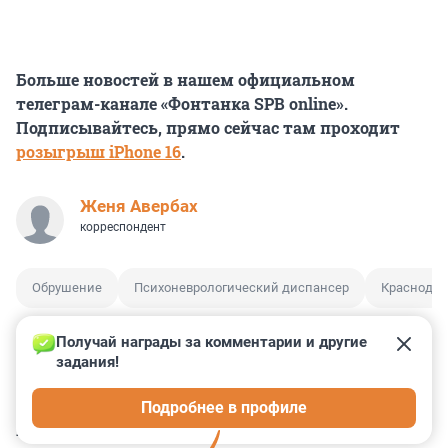
Больше новостей в нашем официальном
телеграм-канале «Фонтанка SPB online».
Подписывайтесь, прямо сейчас там проходит
розыгрыш iPhone 16
.
Женя Авербах
корреспондент
Обрушение
Психоневрологический диспансер
Краснодар
Получай награды за комментарии и другие 
задания!
2
3
8
36
16
Подробнее в профиле
КОММЕНТАРИИ
22