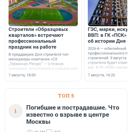
Строители «Образцовых
ГЭС, марки, искус
кварталов» встречают
ВВП: в ГК «ПСК» р
профессиональный
об истории Дня с
праздник на работе
2026-й — юбилейный го
профессионального пр
В преддверии Дня строителя топ-
строителей. 9 августа 2
менеджеры компании «СЗ
строителя будет отмечат
„Терминал-Ресурс“ — о планах
раз. В ГК «ПСК» напомни
компании, испытаниях и поводах для
появился праздник и к
осторожного оптимизма.
7 августа, 18:00
7 августа, 16:20
поменялась роль строит
ТОП 5
Погибшие и пострадавшие. Что
1
известно о взрыве в центре
Москвы