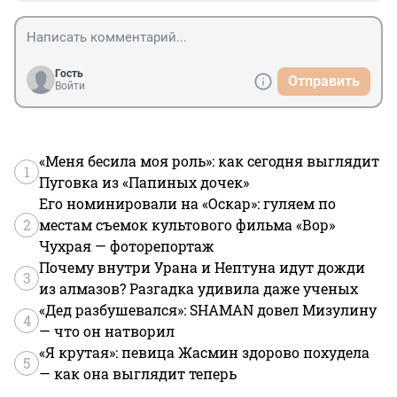
Гость
Отправить
Войти
«Меня бесила моя роль»: как сегодня выглядит
1
Пуговка из «Папиных дочек»
Его номинировали на «Оскар»: гуляем по
2
местам съемок культового фильма «Вор»
Чухрая — фоторепортаж
Почему внутри Урана и Нептуна идут дожди
3
из алмазов? Разгадка удивила даже ученых
«Дед разбушевался»: SHAMAN довел Мизулину
4
— что он натворил
«Я крутая»: певица Жасмин здорово похудела
5
— как она выглядит теперь