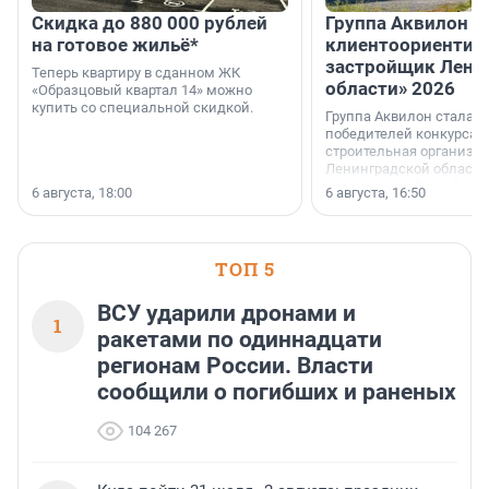
Скидка до 880 000 рублей
Группа Аквилон 
на готовое жильё*
клиентоориентир
застройщик Лени
Теперь квартиру в сданном ЖК
области» 2026
«Образцовый квартал 14» можно
купить со специальной скидкой.
Группа Аквилон стала 
победителей конкурса 
строительная организа
Ленинградской области 
номинации «Самый
6 августа, 18:00
6 августа, 16:50
клиентоориентированн
застройщик Ленинград
области».
ТОП 5
ВСУ ударили дронами и
1
ракетами по одиннадцати
регионам России. Власти
сообщили о погибших и раненых
104 267