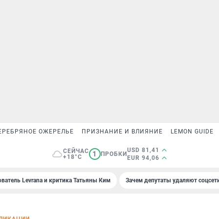
ЕРЕБРЯНОЕ ОЖЕРЕЛЬЕ
ПРИЗНАНИЕ И ВЛИЯНИЕ
LEMON GUIDE
USD 81,41
СЕЙЧАС
1
ПРОБКИ
+18°C
EUR 94,06
ователь Levrana и критика Татьяны Ким
Зачем депутаты удаляют соцсет