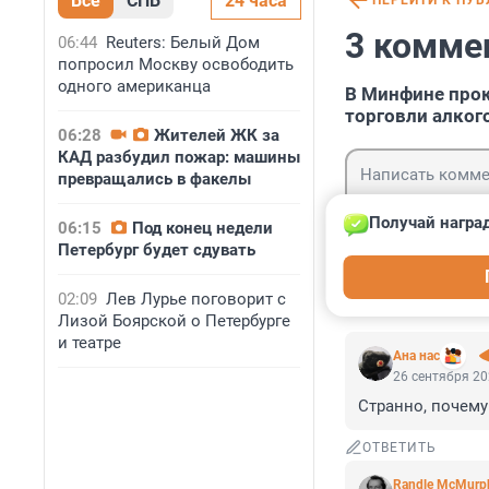
Все
СПБ
24 часа
ПЕРЕЙТИ К ПУ
3 комме
06:44
Reuters: Белый Дом
попросил Москву освободить
одного американца
В Минфине про
торговли алког
06:28
Жителей ЖК за
КАД разбудил пожар: машины
превращались в факелы
Получай награ
06:15
Под конец недели
Петербург будет сдувать
Гость
Войти
02:09
Лев Лурье поговорит с
Лизой Боярской о Петербурге
и театре
Ана нас
26 сентября 20
Странно, почему
ОТВЕТИТЬ
Randle McMurp