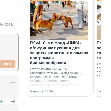
бря 2024,
ГК «А101» и фонд «НИКА»
Петер
объединяют усилия для
возвр
защиты животных в рамках
«раскл
программы
«книж
биоразнообразия
равить
Технолог
перестае
Группа компаний «А101» и
переходи
Благотворительный фонд помощи
повседне
бездомным животным «НИКА»
заключили соглашение о
стратегическом сотрудничестве.
6 августа, 12:26
5 августа,
+0
–0