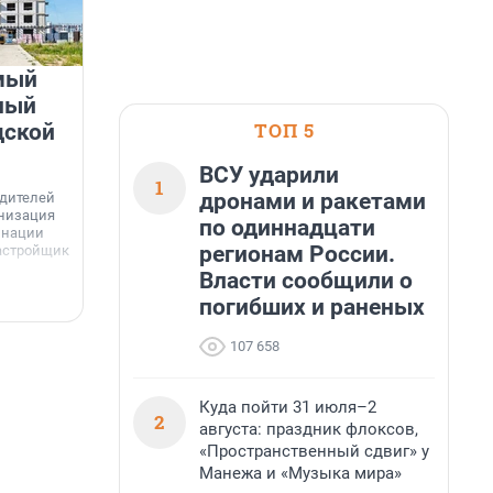
мый
«Лучший проект КРТ»
ный
Ленобласти — микрорайон
ТОП 5
дской
«Город Звёзд»
ВСУ ударили
Победителем профессионального конкурса
1
«Лучшая строительная организация 2025 года»
дронами и ракетами
едителей
в номинации «За лучший проект комплексного
анизация
по одиннадцати
развития территорий» стал жилой микрорайон
Г
инации
«Город Звёзд».
регионам России.
астройщик
з
Власти сообщили о
с
6 августа, 16:07
6
погибших и раненых
107 658
Куда пойти 31 июля–2
2
августа: праздник флоксов,
«Пространственный сдвиг» у
Манежа и «Музыка мира»