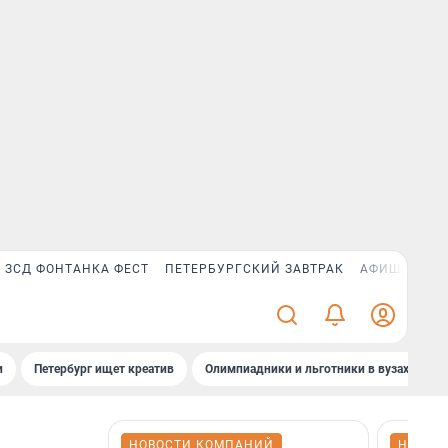
ЗСД ФОНТАНКА ФЕСТ
ПЕТЕРБУРГСКИЙ ЗАВТРАК
АФИША PLUS
и
Петербург ищет креатив
Олимпиадники и льготники в вузах СПб
НОВОСТИ КОМПАНИЙ
НОВОС