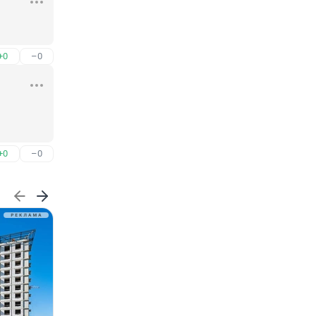
+0
–0
+0
–0