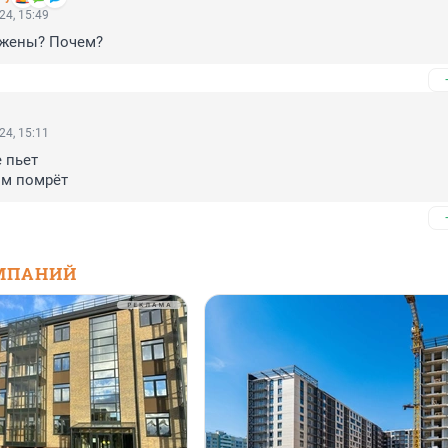
24, 15:49
ожены? Почем?
24, 15:11
 пьет

им помрёт
МПАНИЙ