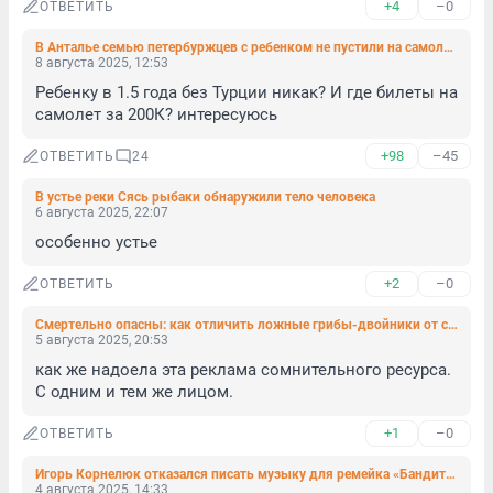
+4
–0
ОТВЕТИТЬ
В Анталье семью петербуржцев с ребенком не пустили на самолет. Пришлось переплатить более 200 тысяч, чтобы вернуться домой
8 августа 2025, 12:53
Ребенку в 1.5 года без Турции никак? И где билеты на 
самолет за 200К? интересуюсь
+98
–45
ОТВЕТИТЬ
24
В устье реки Сясь рыбаки обнаружили тело человека
6 августа 2025, 22:07
особенно устье
+2
–0
ОТВЕТИТЬ
Смертельно опасны: как отличить ложные грибы-двойники от съедобных
5 августа 2025, 20:53
как же надоела эта реклама сомнительного ресурса. 
С одним и тем же лицом.
+1
–0
ОТВЕТИТЬ
Игорь Корнелюк отказался писать музыку для ремейка «Бандитского Петербурга»: интервью с мэтром
4 августа 2025, 14:33