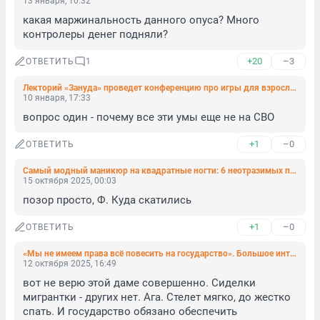
13 января, 10:32
какая маржинальность данного опуса? Много 
контролеры денег подняли?
+20
–3
ОТВЕТИТЬ
1
Лекторий «Зануда» проведет конференцию про игры для взрослых
10 января, 17:33
вопрос один - почему все эти умы еще не на СВО
+1
–0
ОТВЕТИТЬ
Самый модный маникюр на квадратные ногти: 6 неотразимых поводов записаться на ноготочки
15 октября 2025, 00:03
позор просто, Ф. Куда скатились
+1
–0
ОТВЕТИТЬ
«Мы не имеем права всё повесить на государство». Большое интервью с Нютой Федермессер о помощи тем, кто стоит на пороге смерти
12 октября 2025, 16:49
вот не верю этой даме совершенно. Сиделки 
мигрантки - других нет. Ага. Стелет мягко, до жестко 
спать. И государство обязано обеспечить 