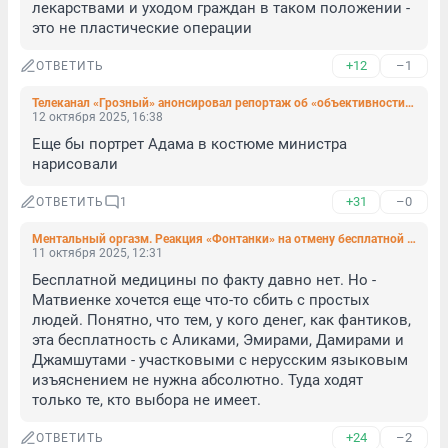
лекарствами и уходом граждан в таком положении - 
это не пластические операции
+12
–1
ОТВЕТИТЬ
Телеканал «Грозный» анонсировал репортаж об «объективности голосования» ЦБ России
12 октября 2025, 16:38
Еще бы портрет Адама в костюме министра 
нарисовали
+31
–0
ОТВЕТИТЬ
1
Ментальный оргазм. Реакция «Фонтанки» на отмену бесплатной медицины и подорожание парковки
11 октября 2025, 12:31
Бесплатной медицины по факту давно нет. Но - 
Матвиенке хочется еще что-то сбить с простых 
людей. Понятно, что тем, у кого денег, как фантиков, 
эта бесплатность с Аликами, Эмирами, Дамирами и 
Джамшутами - участковыми с нерусским языковым 
изъяснением не нужна абсолютно. Туда ходят 
только те, кто выбора не имеет.
+24
–2
ОТВЕТИТЬ