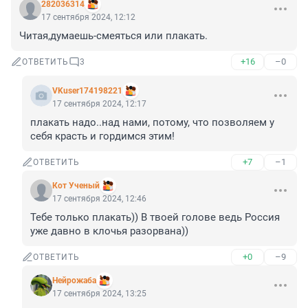
282036314
17 сентября 2024, 12:12
Читая,думаешь-смеяться или плакать.
+16
–0
ОТВЕТИТЬ
3
VKuser174198221
17 сентября 2024, 12:17
плакать надо..над нами, потому, что позволяем у 
себя красть и гордимся этим!
+7
–1
ОТВЕТИТЬ
Кот Ученый
17 сентября 2024, 12:46
Тебе только плакать)) В твоей голове ведь Россия 
уже давно в клочья разорвана))
+0
–9
ОТВЕТИТЬ
Нейрожаба
17 сентября 2024, 13:25