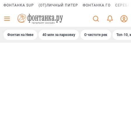
ФОНТАНКА SUP
(ОТ)ЛИЧНЫЙ ПИТЕР
ФОНТАНКА ГО
СЕРЕБР
Фонтан на Неве
40 млн за парковку
О чистоте рек
Топ-10, 