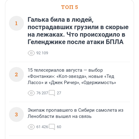
или готовый арендный бизнес —
успех сделки зависит от правильного
ТОП 5
выбора объекта и грамотного
финансирования.
Галька била в людей,
1
пострадавших грузили в скорые
на лежаках. Что происходило в
Геленджике после атаки БПЛА
92 109
15 телесериалов августа — выбор
2
«Фонтанки»: «Коп-звезда», новые «Тед
Лассо» и «Джек Ричер», «Одержимость»
76 207
27
Экипаж пропавшего в Сибири самолета из
3
Ленобласти вышел на связь
61 426
60