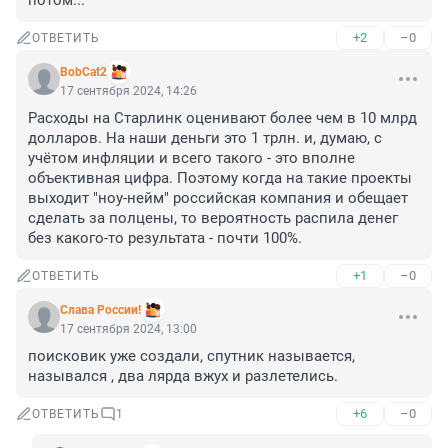
потом...
+2
–0
ОТВЕТИТЬ
BobCat2
17 сентября 2024, 14:26
Расходы на Старлинк оценивают более чем в 10 млрд 
долларов. На наши деньги это 1 трлн. и, думаю, с 
учётом инфляции и всего такого - это вполне 
объективная цифра. Поэтому когда на такие проекты 
выходит "ноу-нейм" российская компания и обещает 
сделать за полцены, то вероятность распила денег 
без какого-то результата - почти 100%.
+1
–0
ОТВЕТИТЬ
Слава России!
17 сентября 2024, 13:00
поисковик уже создали, спутник называется, 
назывался , два лярда вжух и разлетелись.
+6
–0
ОТВЕТИТЬ
1