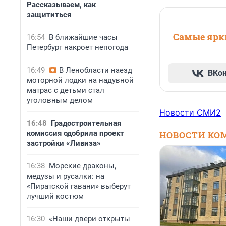
Рассказываем, как
защититься
Самые ярки
16:54
В ближайшие часы
Петербург накроет непогода
16:49
В Ленобласти наезд
ВКо
моторной лодки на надувной
матрас с детьми стал
уголовным делом
Новости СМИ2
16:48
Градостроительная
комиссия одобрила проект
НОВОСТИ КО
застройки «Ливиза»
16:38
Морские драконы,
медузы и русалки: на
«Пиратской гавани» выберут
лучший костюм
16:30
«Наши двери открыты