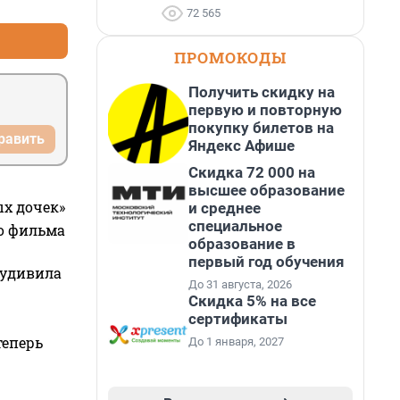
72 565
ПРОМОКОДЫ
Получить скидку на
первую и повторную
покупку билетов на
равить
Яндекс Афише
Скидка 72 000 на
высшее образование
ых дочек»
и среднее
специальное
го фильма
образование в
первый год обучения
 удивила
До 31 августа, 2026
Скидка 5% на все
сертификаты
теперь
До 1 января, 2027