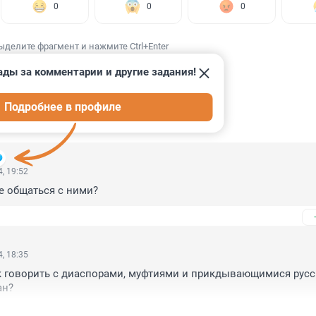
0
0
0
ыделите фрагмент и нажмите Ctrl+Enter
ады за комментарии и другие задания!
Подробнее в профиле
ИИ
12
, 19:52
е общаться с ними?
, 18:35
ак говорить с диаспорами, муфтиями и прикдывающимися русс
ан?