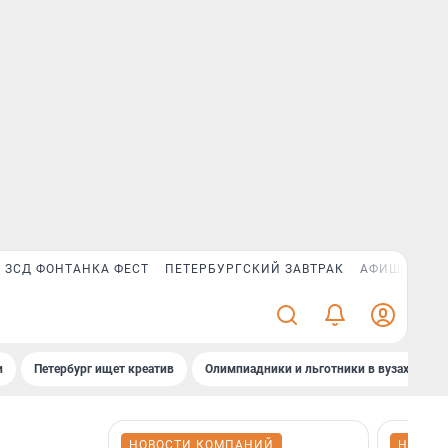
ЗСД ФОНТАНКА ФЕСТ
ПЕТЕРБУРГСКИЙ ЗАВТРАК
АФИША PLUS
и
Петербург ищет креатив
Олимпиадники и льготники в вузах СПб
НОВОСТИ КОМПАНИЙ
НОВОС