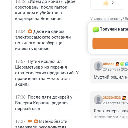
18:12
«Идём до конца». Двое
0
арестованы после пыток
кипятком и убийства в
квартире на Ветеранов
Увидели опечатку? В
Получай нагр
18:04
Двое на одном
электросамокате оставили
пожилого петербуржца
истекать кровью
КОММЕНТАР
17:57
Путин исключил
Akabos
Шереметьево из перечня
23 августа 2024
стратегических предприятий. У
Муфтий решил н
правительства — «золотая
акция»
17:38
После пяти дочерей у
282304523
Валерия Карпина родился
23 августа 2024
первый сын
Ясно теперь , к
целующими кор
17:27
В Ленобласти
задержали руководителя