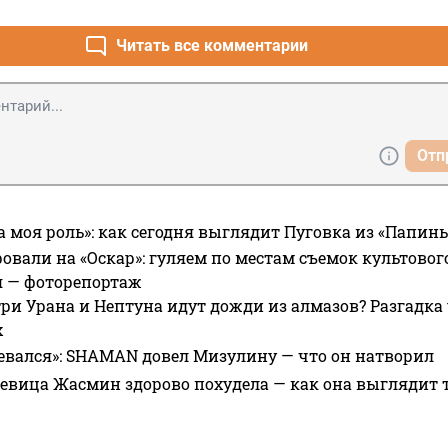
Читать все комментарии
Отп
а моя роль»: как сегодня выглядит Пуговка из «Папин
овали на «Оскар»: гуляем по местам съемок культово
я — фоторепортаж
ри Урана и Нептуна идут дожди из алмазов? Разгадка
х
евался»: SHAMAN довел Мизулину — что он натворил
 певица Жасмин здорово похудела — как она выглядит 