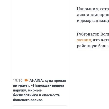
Напомним, сот
дисциплинарно
и дезорганизац
Губернатор Вол
заявил
, что че
районную боль
19:10
AI-AINA: куда пропал
интернет, «Надежда» вышла
наружу, мирные
беспилотники и опасность
Финского залива