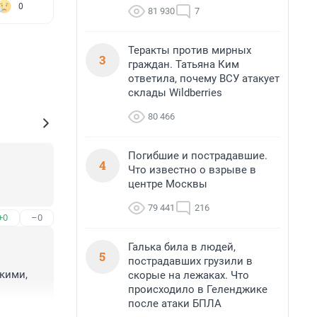
0
81 930
7
Теракты против мирных
3
граждан. Татьяна Ким
ответила, почему ВСУ атакует
склады Wildberries
80 466
Погибшие и пострадавшие.
4
Что известно о взрыве в
центре Москвы
79 441
216
+0
–0
Галька била в людей,
5
пострадавших грузили в
кими, 
скорые на лежаках. Что
происходило в Геленджике
после атаки БПЛА
+1
–1