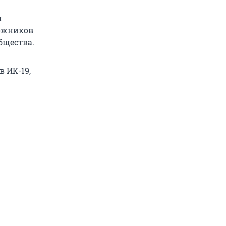
я
ложников
бщества.
 ИК-19,