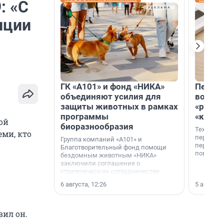
: «С
иции
ГК «А101» и фонд «НИКА»
Петер
объединяют усилия для
возвр
защиты животных в рамках
«раскл
программы
«книж
ой
биоразнообразия
Технолог
еми, кто
перестае
Группа компаний «А101» и
переходи
Благотворительный фонд помощи
повседне
бездомным животным «НИКА»
заключили соглашение о
стратегическом сотрудничестве.
6 августа, 12:26
5 августа,
вил он.