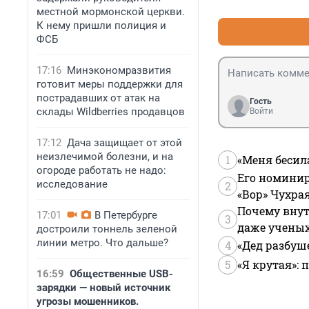
местной мормонской церкви.
К нему пришли полиция и
ФСБ
17:16
Минэкономразвития
готовит меры поддержки для
пострадавших от атак на
Гость
склады Wildberries продавцов
Войти
17:12
Дача защищает от этой
неизлечимой болезни, и на
1
«Меня бесил
огороде работать не надо:
Его номинир
исследование
2
«Вор» Чухра
Почему внут
17:01
В Петербурге
3
даже учены
достроили тоннель зеленой
линии метро. Что дальше?
4
«Дед разбуш
5
«Я крутая»:
16:59
Общественные USB-
зарядки — новый источник
угрозы мошенников.