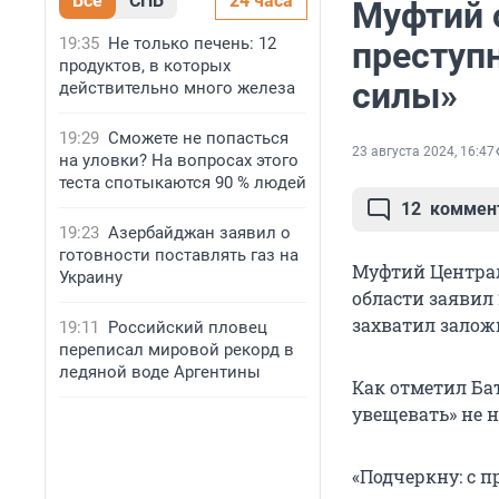
Все
СПБ
24 часа
Муфтий о
19:35
Не только печень: 12
преступ
продуктов, в которых
силы»
действительно много железа
19:29
Сможете не попасться
23 августа 2024, 16:47
на уловки? На вопросах этого
теста спотыкаются 90 % людей
12
коммен
19:23
Азербайджан заявил о
готовности поставлять газ на
Муфтий Централ
Украину
области заявил 
захватил заложн
19:11
Российский пловец
переписал мировой рекорд в
ледяной воде Аргентины
Как отметил Ба
увещевать» не н
«Подчеркну: с 