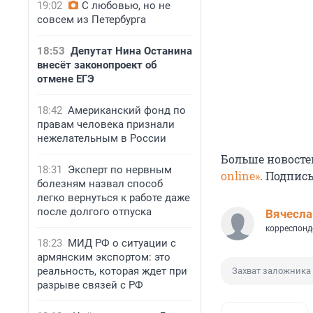
19:02
С любовью, но не
совсем из Петербурга
18:53
Депутат Нина Останина
внесёт законопроект об
отмене ЕГЭ
18:42
Американский фонд по
правам человека признали
нежелательным в России
Больше новосте
18:31
Эксперт по нервным
online»
. Подпис
болезням назвал способ
легко вернуться к работе даже
после долгого отпуска
Вячесла
корреспонд
18:23
МИД РФ о ситуации с
армянским экспортом: это
реальность, которая ждет при
Захват заложника
разрыве связей с РФ