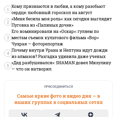
Кому признаются в любви, а кому разобьют
1
сердце: любовный гороскоп на август
«Меня бесила моя роль»: как сегодня выглядит
2
Пуговка из «Папиных дочек»
Его номинировали на «Оскар»: гуляем по
3
местам съемок культового фильма «Вор»
Чухрая — фоторепортаж
Почему внутри Урана и Нептуна идут дожди
4
из алмазов? Разгадка удивила даже ученых
«Дед разбушевался»: SHAMAN довел Мизулину
5
— что он натворил
ПРИСОЕДИНИТЬСЯ
Самые яркие фото и видео дня — в
наших группах в социальных сетях