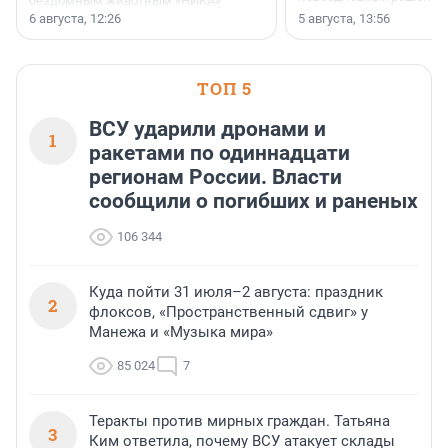
бездомным животным «НИКА»
заключили соглашение о
6 августа, 12:26
5 августа, 13:56
стратегическом сотрудничестве.
ТОП 5
ВСУ ударили дронами и
1
ракетами по одиннадцати
регионам России. Власти
сообщили о погибших и раненых
106 344
Куда пойти 31 июля–2 августа: праздник
2
флоксов, «Пространственный сдвиг» у
Манежа и «Музыка мира»
85 024
7
Теракты против мирных граждан. Татьяна
3
Ким ответила, почему ВСУ атакует склады