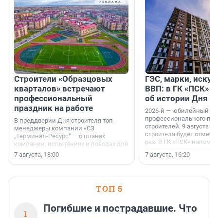
Строители «Образцовых
ГЭС, марки, искус
кварталов» встречают
ВВП: в ГК «ПСК» р
профессиональный
об истории Дня с
праздник на работе
2026-й — юбилейный го
профессионального пр
В преддверии Дня строителя топ-
строителей. 9 августа 2
менеджеры компании «СЗ
строителя будет отмечат
„Терминал-Ресурс“ — о планах
раз. В ГК «ПСК» напомни
компании, испытаниях и поводах для
появился праздник и к
осторожного оптимизма.
7 августа, 18:00
7 августа, 16:20
поменялась роль строит
ТОП 5
Погибшие и пострадавшие. Что
1