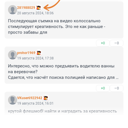
281988029
20 августа 2024, 18:06
Последующая съемка на видео колоссально 
стимулирует креативность. Это не как раньше - 
просто забавы для
+0
–0
prohor1969
19 августа 2024, 17:38
Интересно, что можно предъявить водителю ванны 
на веревочке?

Сдается, что насчёт поиска полицией написано для 
красного словца...
+0
–0
VKuser6922942
19 августа 2024, 16:01
крутой флешмоб! найти и наградить за креативность
+1
–2