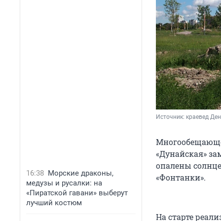
Источник: 
краевед Де
Многообещающее
«Дунайская» за
опалены солнце
16:38
Морские драконы,
«Фонтанки».
медузы и русалки: на
«Пиратской гавани» выберут
лучший костюм
На старте реали