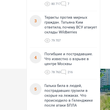
80 717
7
Теракты против мирных
3
граждан. Татьяна Ким
ответила, почему ВСУ атакует
склады Wildberries
79 707
Погибшие и пострадавшие.
4
Что известно о взрыве в
центре Москвы
78 763
216
Галька била в людей,
5
пострадавших грузили в
скорые на лежаках. Что
происходило в Геленджике
после атаки БПЛА