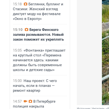
15:18
Беглянки, буллинг и
Стасики: Женский взгляд
диктует моду на фестивале
«Окно в Европу»
15:10
Берега Финского
залива размываются. Новый
закон поможет их укреплять
15:05
«Фонтанка» приглашает
на круглый стол «Перемена
начинается здесь: какими
должны быть современные
школы и детские сады»
15:00
Наш проект: С чего
начать, если в планах —
ремонт квартир
14:57
В Петербурге
полиция накрыла
Источник: 
Читатель «