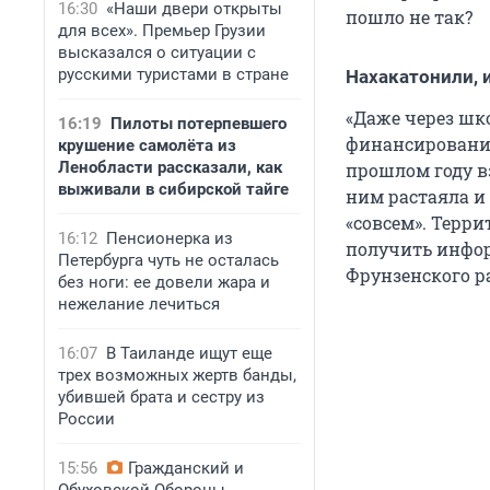
16:30
«Наши двери открыты
пошло не так?
для всех». Премьер Грузии
высказался о ситуации с
русскими туристами в стране
Нахакатонили, 
«Даже через шк
16:19
Пилоты потерпевшего
финансирования 
крушение самолёта из
Ленобласти рассказали, как
прошлом году вз
выживали в сибирской тайге
ним растаяла и 
«совсем». Терр
16:12
Пенсионерка из
получить инфор
Петербурга чуть не осталась
Фрунзенского р
без ноги: ее довели жара и
нежелание лечиться
16:07
В Таиланде ищут еще
трех возможных жертв банды,
убившей брата и сестру из
России
15:56
Гражданский и