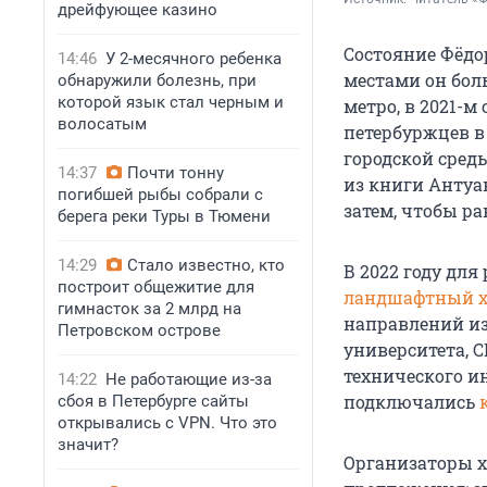
дрейфующее казино
Состояние Фёдор
14:46
У 2-месячного ребенка
местами он бол
обнаружили болезнь, при
которой язык стал черным и
метро, в 2021-м
волосатым
петербуржцев в
городской среды
14:37
Почти тонну
из книги Антуа
погибшей рыбы собрали с
затем, чтобы р
берега реки Туры в Тюмени
14:29
Стало известно, кто
В 2022 году для
построит общежитие для
ландшафтный х
гимнасток за 2 млрд на
направлений из
Петровском острове
университета, 
технического и
14:22
Не работающие из-за
подключались
к
сбоя в Петербурге сайты
открывались с VPN. Что это
значит?
Организаторы х