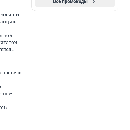
Все промокоды
еального,
станцию
ртной
цитатой
тятся…
а провели
о
енно-
он».