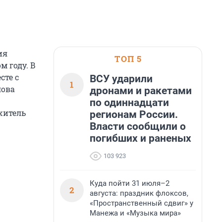
ия
ТОП 5
м году. В
сте с
ВСУ ударили
1
лова
дронами и ракетами
по одиннадцати
житель
регионам России.
Власти сообщили о
погибших и раненых
103 923
Куда пойти 31 июля–2
2
августа: праздник флоксов,
«Пространственный сдвиг» у
Манежа и «Музыка мира»