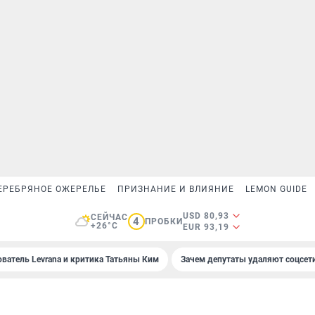
ЕРЕБРЯНОЕ ОЖЕРЕЛЬЕ
ПРИЗНАНИЕ И ВЛИЯНИЕ
LEMON GUIDE
USD 80,93
СЕЙЧАС
4
ПРОБКИ
+26°C
EUR 93,19
ователь Levrana и критика Татьяны Ким
Зачем депутаты удаляют соцсет