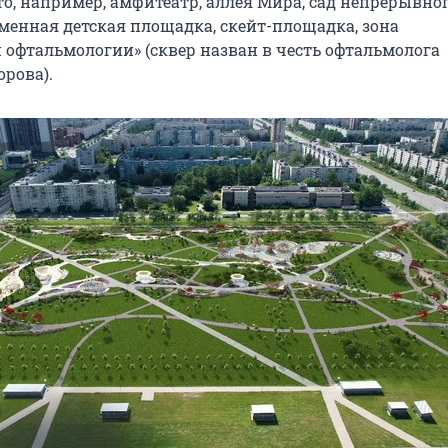
то, например, амфитеатр, аллея Мира, сад непрерывно
еменная детская площадка, скейт-площадка, зона
 офтальмологии» (сквер назван в честь офтальмолога
орова).