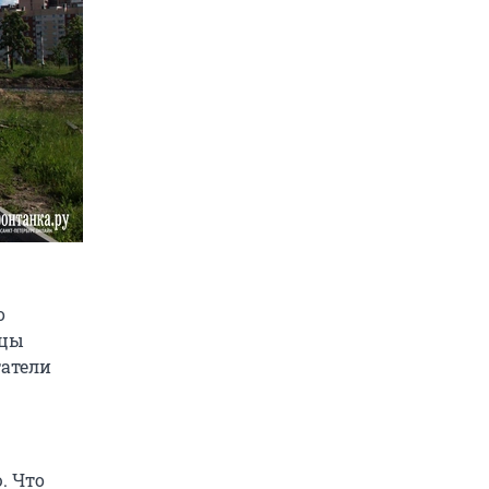
о
нцы
татели
. Что