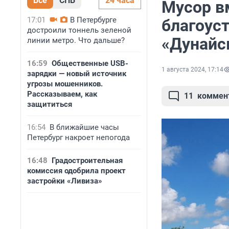
Все
СПБ
24 часа
Мусор в
17:01
В Петербурге
благоус
достроили тоннель зеленой
«Дунайск
линии метро. Что дальше?
16:59
Общественные USB-
1 августа 2024, 17:14
зарядки — новый источник
угрозы мошенников.
Рассказываем, как
11
коммен
защититься
16:54
В ближайшие часы
Петербург накроет непогода
16:48
Градостроительная
комиссия одобрила проект
застройки «Ливиза»