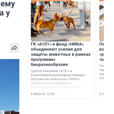
чему
а у
ГК «А101» и фонд «НИКА»
Петер
объединяют усилия для
возвр
защиты животных в рамках
«раскл
программы
«книж
биоразнообразия
Технолог
перестае
Группа компаний «А101» и
переходи
Благотворительный фонд помощи
повседне
бездомным животным «НИКА»
заключили соглашение о
стратегическом сотрудничестве.
6 августа, 12:26
5 августа,