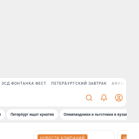
ЗСД ФОНТАНКА ФЕСТ
ПЕТЕРБУРГСКИЙ ЗАВТРАК
АФИША PLUS
и
Петербург ищет креатив
Олимпиадники и льготники в вузах СПб
НОВОСТИ КОМПАНИЙ
НОВОС