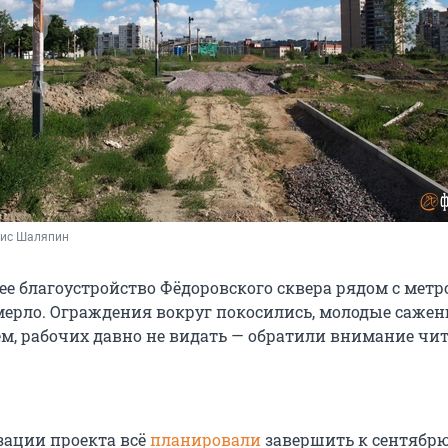
нис Шаляпин
 благоустройство Фёдоровского сквера рядом с метр
мерло. Ограждения вокруг покосились, молодые саже
м, рабочих давно не видать — обратили внимание чи
зации проекта всё
планировали
завершить к сентябрю