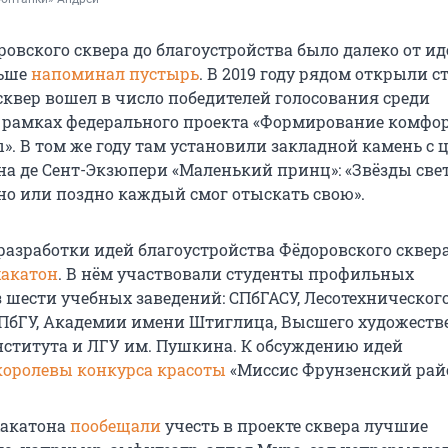
овского сквера до благоустройства было далеко от ид
ьше
напоминал пустырь
. В 2019 году рядом открыли 
 сквер вошел в число победителей голосования среди
 рамках федерального проекта «Формирование комфо
». В том же году там установили закладной камень с 
на де Сент-Экзюпери «Маленький принц»: «Звёзды све
ано или поздно каждый смог отыскать свою».
 разработки идей благоустройства Фёдоровского сквер
акатон
. В нём участвовали студенты профильных
 шести учебных заведений: СПбГАСУ, Лесотехническог
СПбГУ, Академии имени Штиглица, Высшего художеств
нститута и ЛГУ им. Пушкина. К обсуждению идей
оролевы конкурса красоты
«Миссис Фрунзенский рай
акатона
пообещали
учесть в проекте сквера лучшие