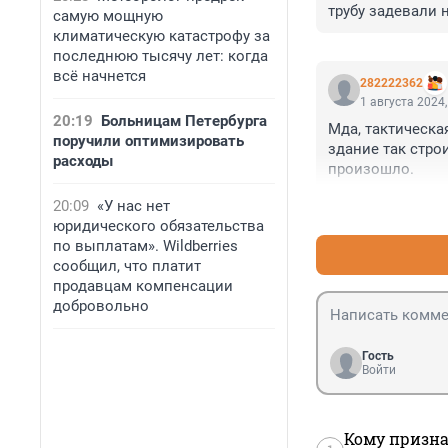
трубу задевали н
самую мощную
Девятиэтажка х
климатическую катастрофу за
последнюю тысячу лет: когда
всё начнется
282222362
1 августа 2024,
20:19
Больницам Петербурга
Мда, тактическа
поручили оптимизировать
здание так строи
расходы
произошло.
20:09
«У нас нет
юридического обязательства
по выплатам». Wildberries
сообщил, что платит
продавцам компенсации
добровольно
Гость
Войти
Кому призна