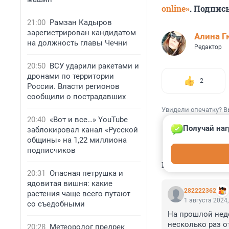
online»
. Подпис
21:00
Рамзан Кадыров
зарегистрирован кандидатом
Алина Г
на должность главы Чечни
Редактор
20:50
ВСУ ударили ракетами и
дронами по территории
2
России. Власти регионов
сообщили о пострадавших
Увидели опечатку? В
20:40
«Вот и все…» YouTube
Получай наг
заблокировал канал «Русской
общины» на 1,22 миллиона
подписчиков
КОММЕНТАР
20:31
Опасная петрушка и
ядовитая вишня: какие
282222362
растения чаще всего путают
1 августа 2024,
со съедобными
На прошлой неде
несколько раз о
20:28
Метеоролог предрек