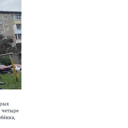
орых
и четыре
ебёнка,