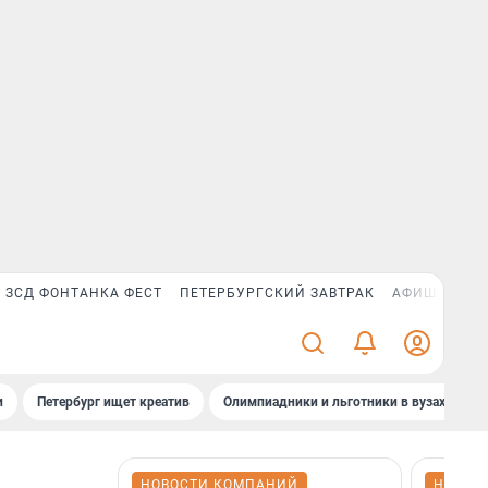
ЗСД ФОНТАНКА ФЕСТ
ПЕТЕРБУРГСКИЙ ЗАВТРАК
АФИША PLUS
и
Петербург ищет креатив
Олимпиадники и льготники в вузах СПб
НОВОСТИ КОМПАНИЙ
НОВОС