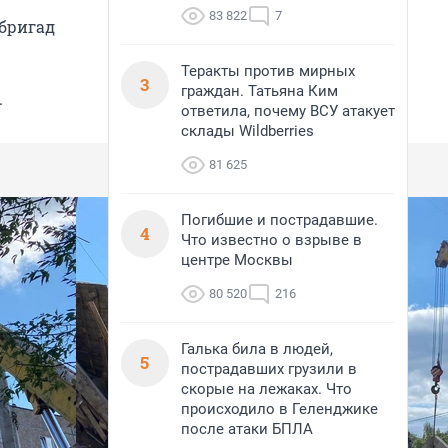
83 822
7
 бригад
Теракты против мирных
3
граждан. Татьяна Ким
.
ответила, почему ВСУ атакует
склады Wildberries
81 625
Погибшие и пострадавшие.
4
Что известно о взрыве в
центре Москвы
80 520
216
Галька била в людей,
5
пострадавших грузили в
скорые на лежаках. Что
происходило в Геленджике
после атаки БПЛА