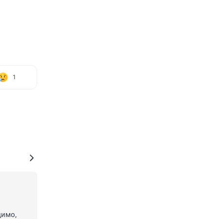
1
имо, 