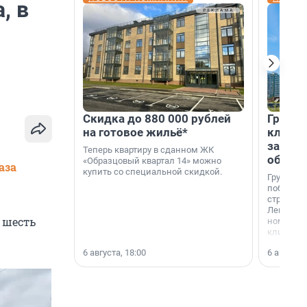
, в
Скидка до 880 000 рублей
Группа
на готовое жильё*
клиен
застро
Теперь квартиру в сданном ЖК
област
«Образцовый квартал 14» можно
аза
купить со специальной скидкой.
Группа А
победите
строител
Ленингра
и шесть
номинац
клиенто
застройщ
6 августа, 18:00
6 августа,
области»