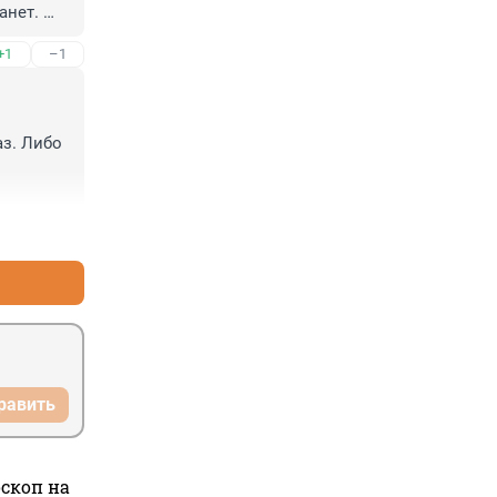
нет. 
+1
–1
з. Либо 
+1
–0
равить
оскоп на