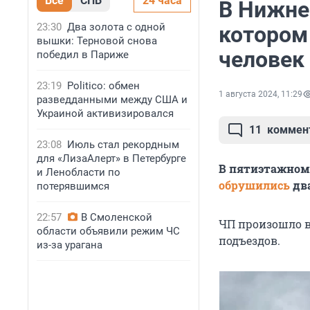
Все
СПБ
24 часа
В Нижнем
23:30
Два золота с одной
котором 
вышки: Терновой снова
человек
победил в Париже
23:19
Politico: обмен
1 августа 2024, 11:29
разведданными между США и
Украиной активизировался
11
коммен
23:08
Июль стал рекордным
для «ЛизаАлерт» в Петербурге
В пятиэтажном
и Ленобласти по
обрушились
два
потерявшимся
22:57
В Смоленской
ЧП произошло в 
области объявили режим ЧС
подъездов.
из-за урагана