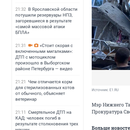
21:32
В Ярославской области
потушили резервуары НПЗ,
загоревшиеся в результате
«самой массовой атаки
БПЛА»
21:31
«Стоит скорая с
включенными мигалками»:
ДТП с мотоциклом
произошло в Выборгском
районе Петербурга — видео
21:21
Чем отличается корм
для стерилизованных котов
Источник: 
E1.RU
от обычного, объясняет
ветеринар
Мэр Нижнего Та
Прокуратура Св
21:11
Смертельное ДТП на
КАД: человек погиб в
результате столкновения трех
Больше новост
машин