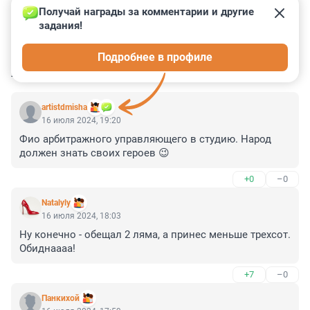
Получай награды за комментарии и другие 
задания!
0
1
0
0
0
Подробнее в профиле
КОММЕНТАРИИ
3
artistdmisha
16 июля 2024, 19:20
Фио арбитражного управляющего в студию. Народ 
должен знать своих героев 😉
+0
–0
Natalyly
16 июля 2024, 18:03
Ну конечно - обещал 2 ляма, а принес меньше трехсот. 
Обиднаааа!
+7
–0
Панкихой