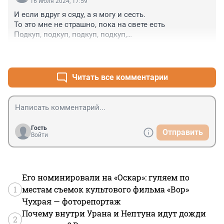
16 июля 2024, 17:59
И если вдруг я сяду, а я могу и сесть.

То это мне не страшно, пока на свете есть

Подкуп, подкуп, подкуп, подкуп,

Подкуп, подкуп, подкуп, подкуп.
+1
–1
Читать все комментарии
Гость
Отправить
Войти
Его номинировали на «Оскар»: гуляем по
1
местам съемок культового фильма «Вор»
Чухрая — фоторепортаж
Почему внутри Урана и Нептуна идут дожди
2