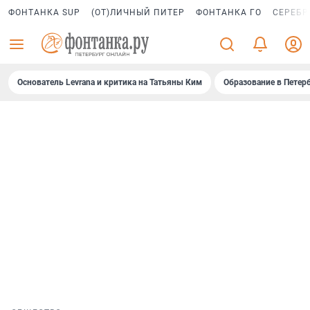
ФОНТАНКА SUP
(ОТ)ЛИЧНЫЙ ПИТЕР
ФОНТАНКА ГО
СЕРЕБР
Основатель Levrana и критика на Татьяны Ким
Образование в Петер