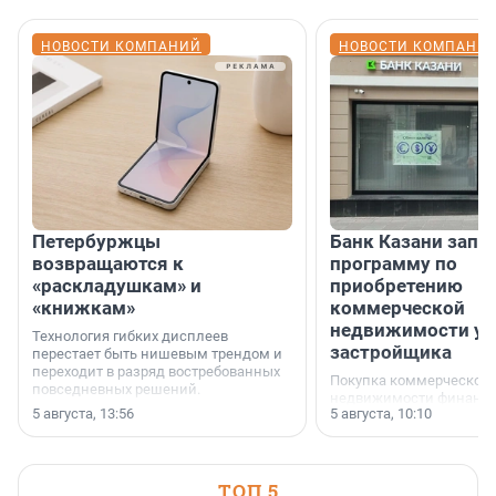
НОВОСТИ КОМПАНИЙ
НОВОСТИ КОМПАНИ
Петербуржцы
Банк Казани запу
возвращаются к
программу по
«раскладушкам» и
приобретению
«книжкам»
коммерческой
недвижимости у
Технология гибких дисплеев
застройщика
перестает быть нишевым трендом и
переходит в разряд востребованных
Покупка коммерческой
повседневных решений.
недвижимости финанс
5 августа, 13:56
5 августа, 10:10
инструмент, доступный
предпринимателей. Буд
офис, склад, торговое 
или готовый арендный 
ТОП 5
успех сделки зависит о