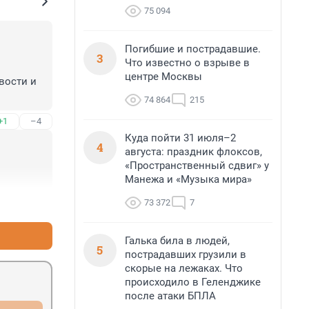
75 094
Погибшие и пострадавшие.
3
Что известно о взрыве в
центре Москвы
ости и 
74 864
215
ависть 
+1
–4
опадут. 

Куда пойти 31 июля–2
4
августа: праздник флоксов,
«Пространственный сдвиг» у
Манежа и «Музыка мира»
73 372
7
+4
–1
Галька била в людей,
5
пострадавших грузили в
скорые на лежаках. Что
происходило в Геленджике
после атаки БПЛА