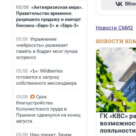
ВКо
05/08
«Антикризисная мера».
Правительство временно
разрешило продажу и импорт
бензина «Евро-2» и «Евро-3»
Новости СМИ2
05/08
Упражнение
НОВОСТИ КО
«нейросоты» развивает
память и бодрит мозг лучше
эспрессо
05/08
«Ъ»: Wildberries
готовится к запуску
собственного мессенджера
05/08
Срок
благоустройства
Колонистского пруда в
Пушкине сдвинулся на конец
ГК «КВС» р
августа
возможнос
лояльности
05/08
Наш проект: Зачем