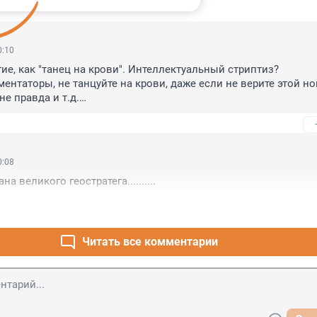
ИИ
14
0:10
ие, как "танец на крови". Интеллектуальный стриптиз? 

нтаторы, не танцуйте на крови, даже если не верите этой нов
не правда и т.д.

оймите, искалечите таким мышлением. Прежде всего себя. Нен
Как говорил, лучшие снайперы никого не ненавидят, иначе не п
в себе человека в новостях о погибших детях.
0:08
а великого геостратега..........
Читать все комментарии