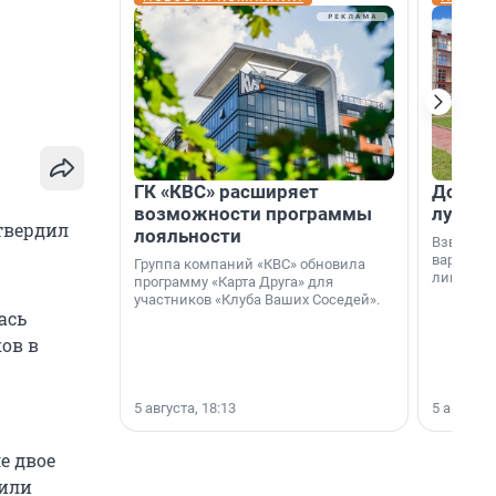
ГК «КВС» расширяет
Дом ил
возможности программы
лучше 
твердил
лояльности
Взвешива
варианто
Группа компаний «КВС» обновила
лишнего 
программу «Карта Друга» для
участников «Клуба Ваших Соседей».
ась
ов в
5 августа, 18:13
5 августа,
ле двое
шили