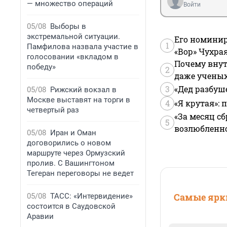
— множество операций
Войти
05/08
Выборы в
экстремальной ситуации.
Его номинир
1
Памфилова назвала участие в
«Вор» Чухра
голосовании «вкладом в
Почему внут
победу»
2
даже учены
3
«Дед разбуш
05/08
Рижский вокзал в
Москве выставят на торги в
4
«Я крутая»:
четвертый раз
«За месяц сб
5
возлюбленной
05/08
Иран и Оман
договорились о новом
маршруте через Ормузский
пролив. С Вашингтоном
Тегеран переговоры не ведет
Самые ярки
05/08
ТАСС: «Интервидение»
состоится в Саудовской
Аравии