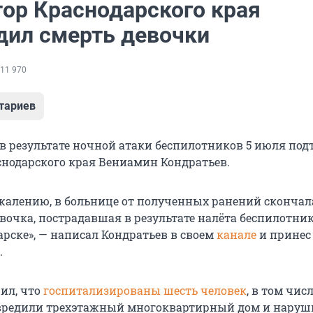
тор Краснодарского края
дил смерть девочки
11 970
тариев
 в результате ночной атаки беспилотников 5 июля под
снодарского края Вениамин Кондратьев.
жалению, в больнице от полученных ранений скончал
вочка, пострадавшая в результате налёта беспилотник
рске», — написал Кондратьев в своем
канале
и принес
.
ил, что
госпитализированы шесть человек
, в том чис
овредили трехэтажный многоквартирный дом и нару