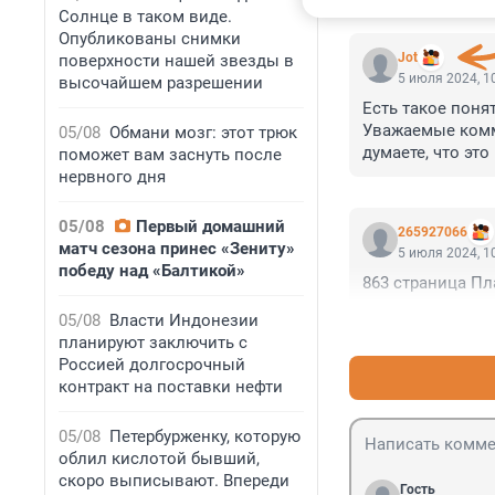
КОММЕНТАР
Солнце в таком виде.
Опубликованы снимки
Jot
поверхности нашей звезды в
5 июля 2024, 1
высочайшем разрешении
Есть такое понят
Уважаемые комме
05/08
Обмани мозг: этот трюк
думаете, что это 
поможет вам заснуть после
Вы сами себя, п
нервного дня
не эффективна. 
Но не сжигайте 
05/08
Первый домашний
265927066
матч сезона принес «Зениту»
5 июля 2024, 1
победу над «Балтикой»
863 страница План
05/08
Власти Индонезии
планируют заключить с
Россией долгосрочный
контракт на поставки нефти
05/08
Петербурженку, которую
облил кислотой бывший,
скоро выписывают. Впереди
Гость