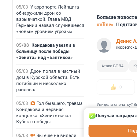
05/08
У аэропорта Лейпцига
обнаружили дрон со
Больше новост
взрывчаткой. Глава МВД
online»
. Подпис
Германии назвал случившееся
«новым уровнем угрозы»
Денис А
05/08
Кондакова увезли в
корреспонд
больницу после победы
«Зенита» над «Балтикой»
Атака БПЛА
К
05/08
Дрон попал в частный
дом в Курской области. Есть
погибший и несколько
0
раненых
05/08
Гол бывшего, травма
Увидели опечатку? В
Кондакова и нервная
концовка: «Зенит» начал
Получай награды з
Кубок с победы
Под
05/08
Вы еще не видели