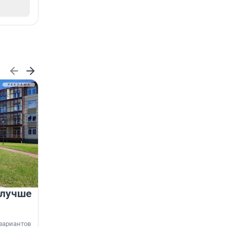
 лучше
Группа Аквилон на 20%
увеличила объём текущего
строительства в
вариантов