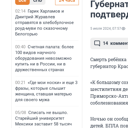
Все
СПБ
24 часа
Губерна
02:14
Гарик Харламов и
подтвер
Дмитрий Журавлев
отправятся в хлебобулочное
роуд-муви по сказочному
5 июля 2024, 07:57
Белогорью
14
коммен
00:40
Счетная палата: более
100 видов научного
оборудования невозможно
Смерть ребёнка
купить ни в России, ни в
губернатор Кра
дружественных странах
«К большому со
00:21
«Где мои носки» и еще 3
фразы, которые слышит
шестилетняя де
женщина, ставшая матерью
Приморско-Ахта
для своего мужа
соболезнования
05/08
Списать не вышло.
Старейший университет
Ночью он сообщ
Мексики заставит 58 тысяч
детей. БПЛА п