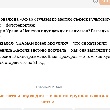
Отп
овали на «Оскар»: гуляем по местам съемок культово
я — фоторепортаж
ри Урана и Нептуна идут дожди из алмазов? Разгадка
х
евался»: SHAMAN довел Мизулину — что он натворил
 певица Жасмин здорово похудела — как она выглядит 
росил 15 килограммов»: Влад Прохоров — о том, как худе
 старше его на 21 год
ПРИСОЕДИНИТЬСЯ
е фото и видео дня — в наших группах в социа
сетях