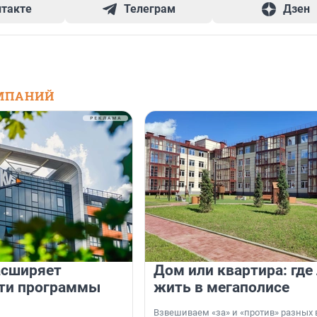
нтакте
Телеграм
Дзен
МПАНИЙ
асширяет
Дом или квартира: где
ти программы
жить в мегаполисе
Взвешиваем «за» и «против» разных 