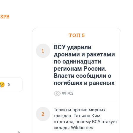
 SPB
ТОП 5
ВСУ ударили
1
дронами и ракетами
по одиннадцати
регионам России.
Власти сообщили о
погибших и раненых
5
99 702
Теракты против мирных
2
граждан. Татьяна Ким
ответила, почему ВСУ атакует
склады Wildberries