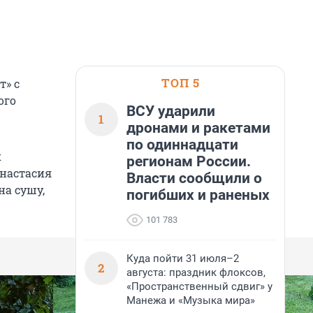
ТОП 5
т» с
ого
ВСУ ударили
1
дронами и ракетами
по одиннадцати
к
регионам России.
Анастасия
Власти сообщили о
на сушу,
погибших и раненых
101 783
Куда пойти 31 июля–2
2
августа: праздник флоксов,
«Пространственный сдвиг» у
Манежа и «Музыка мира»