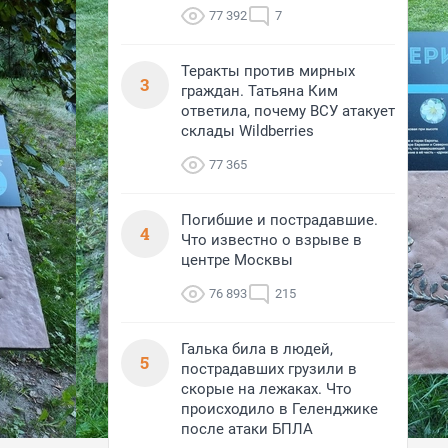
77 392
7
Теракты против мирных
3
граждан. Татьяна Ким
ответила, почему ВСУ атакует
склады Wildberries
77 365
Погибшие и пострадавшие.
4
Что известно о взрыве в
центре Москвы
76 893
215
Галька била в людей,
5
пострадавших грузили в
скорые на лежаках. Что
происходило в Геленджике
после атаки БПЛА