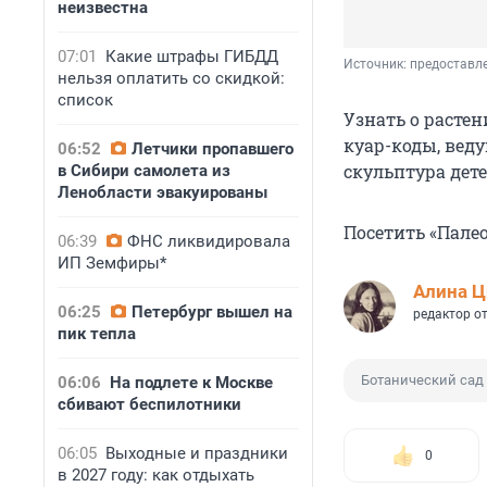
неизвестна
07:01
Какие штрафы ГИБДД
Источник: 
предоставл
нельзя оплатить со скидкой:
список
Узнать о расте
куар-коды, вед
06:52
Летчики пропавшего
скульптура дете
в Сибири самолета из
Ленобласти эвакуированы
Посетить «Пале
06:39
ФНС ликвидировала
ИП Земфиры*
Алина Ц
06:25
Петербург вышел на
редактор о
пик тепла
Ботанический сад
06:06
На подлете к Москве
сбивают беспилотники
06:05
Выходные и праздники
0
в 2027 году: как отдыхать