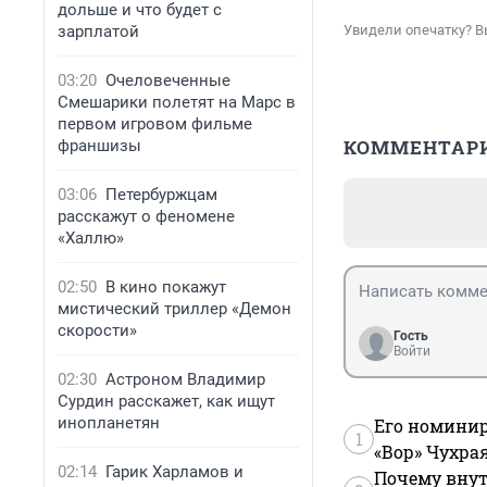
дольше и что будет с
зарплатой
Увидели опечатку? В
03:20
Очеловеченные
Смешарики полетят на Марс в
первом игровом фильме
КОММЕНТАР
франшизы
03:06
Петербуржцам
расскажут о феномене
«Халлю»
02:50
В кино покажут
мистический триллер «Демон
скорости»
Гость
Войти
02:30
Астроном Владимир
Сурдин расскажет, как ищут
инопланетян
Его номинир
1
«Вор» Чухра
02:14
Гарик Харламов и
Почему внут