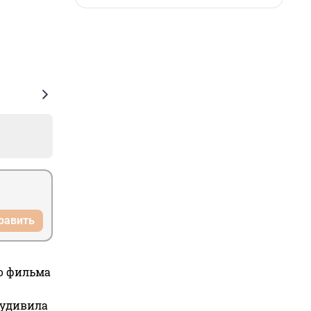
равить
го фильма
 удивила