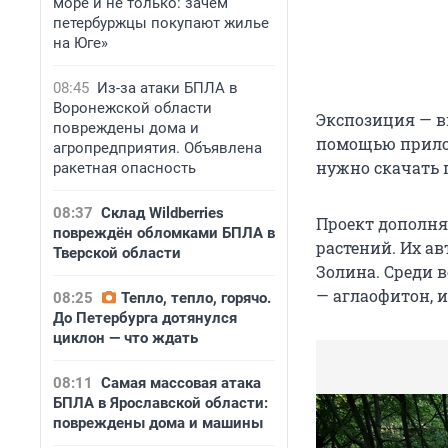
море и не только: зачем
петербуржцы покупают жилье
на Юге»
08:45
Из-за атаки БПЛА в
Воронежской области
Экспозиция — в
повреждены дома и
помощью прилож
агропредприятия. Объявлена
нужно скачать 
ракетная опасность
08:37
Склад Wildberries
Проект дополня
повреждён обломками БПЛА в
растений. Их а
Тверской области
Золина. Среди 
— аглаофитон, и
08:25
Тепло, тепло, горячо.
До Петербурга дотянулся
циклон — что ждать
08:11
Самая массовая атака
БПЛА в Ярославской области:
повреждены дома и машины