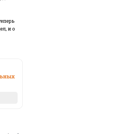
теперь
л, и о
льных