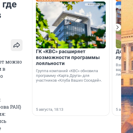
 где
в
ГК «КВС» расширяет
Дом ил
возможности программы
лучше 
лет можно
лояльности
Взвешива
 в
варианто
Группа компаний «КВС» обновила
лишнего 
но
программу «Карта Друга» для
участников «Клуба Ваших Соседей».
я
рова РАН)
5 августа, 18:13
5 августа,
ия:
ись
е