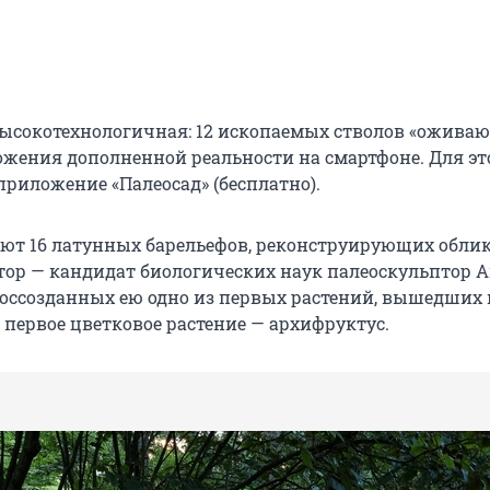
ысокотехнологичная: 12 ископаемых стволов «оживаю
ения дополненной реальности на смартфоне. Для эт
приложение «Палеосад» (бесплатно).
ют 16 латунных барельефов, реконструирующих обли
втор — кандидат биологических наук палеоскульптор 
воссозданных ею одно из первых растений, вышедших 
 первое цветковое растение — архифруктус.