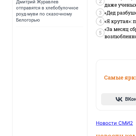
2
Дмитрий Журавлев
даже учены
отправятся в хлебобулочное
3
«Дед разбуш
роуд-муви по сказочному
Белогорью
4
«Я крутая»:
«За месяц сб
5
возлюбленной
Самые ярки
ВКо
Новости СМИ2