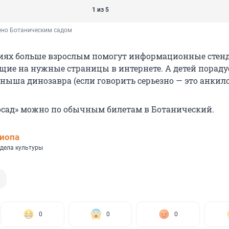
1 из 5
ено Ботаническим садом
ниях больше взрослым помогут информационные стен
ущие на нужные страницы в интернете. А детей пораду
ныша динозавра (если говорить серьезно — это анкило
осад» можно по обычным билетам в Ботанический.
иопа
тдела культуры
0
0
0