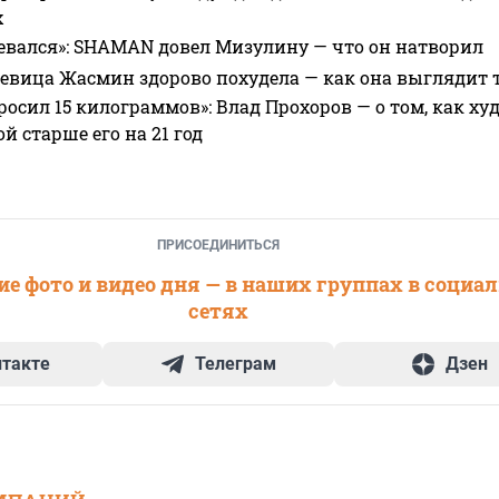
х
евался»: SHAMAN довел Мизулину — что он натворил
 певица Жасмин здорово похудела — как она выглядит 
росил 15 килограммов»: Влад Прохоров — о том, как худе
 старше его на 21 год
ПРИСОЕДИНИТЬСЯ
е фото и видео дня — в наших группах в социа
сетях
нтакте
Телеграм
Дзен