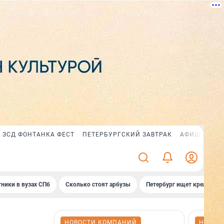
ЗСД ФОНТАНКА ФЕСТ
ПЕТЕРБУРГСКИЙ ЗАВТРАК
АФИША PLUS
ники в вузах СПб
Сколько стоят арбузы
Петербург ищет креатив
НОВОСТИ КОМПАНИЙ
НОВОС