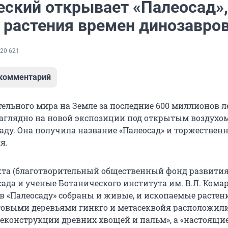
еский открывает «Палеосад»,
 растения времен динозавро
20 621
 комментарий
тельного мира на Земле за последние 600 миллионов 
наглядно на новой экспозиции под открытым воздухом
аду. Она получила название «Палеосад» и торжествен
я.
кта (благотворительный общественный фонд развити
ада и ученые Ботанического института им. В.Л. Кома
в «Палеосаду» собраны и живые, и ископаемые растен
товыми деревьями гинкго и метасеквойя расположил
еконструкции древних хвощей и пальм», а «настоящи