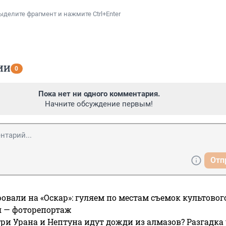
ыделите фрагмент и нажмите Ctrl+Enter
ИИ
0
Пока нет ни одного комментария.
Начните обсуждение первым!
Отп
овали на «Оскар»: гуляем по местам съемок культово
я — фоторепортаж
ри Урана и Нептуна идут дожди из алмазов? Разгадка