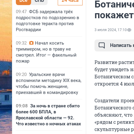
Все
СПБ
24 часа
Ботанич
09:47
ФСБ задержала трёх
покажет
подростков по подозрению в
подготовке теракта против
Росгвардии
3 июля 2024, 17:10
09:32
Начал косить
Написать
триммером, но в траву не
смотрел. Итог — факельный
пожар
Развитие расти
будет увидеть 
09:20
Уральские врачи
Ботаническом с
вспомнили методику XIX века,
откроется 4 июл
чтобы помочь женщине,
приехавшей в командировку
Создатели прое
09:08
За ночь в стране сбито
Ботанического с
более 600 БПЛА, в
объясняют, что 
Ярославской области — 92.
«рядом с релик
Что известно о ночных атаках
скульптурные р