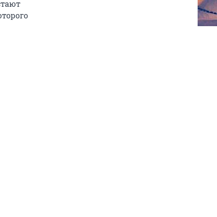
стают
оторого