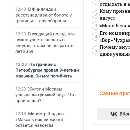
1
отдыхать в а
12:40
В Финляндии
Кому призна
2
восстанавливают болота у
август
границы — для обороны
3
«Меня бесил
Его номинир
12:30
В уходящий поезд: что
4
«Вор» Чухра
нужно успеть сделать в
августе, чтобы не потратить
Почему внут
5
лето зря
даже учены
12:28
На границе с
Петербургом пропал 9-летний
мальчик. Он мог погибнуть
12:23
Жители Москвы
Самые ярки
услышали громкий звук. Что
произошло?
12:18
Министр Шадаев:
ВКо
«Макс» в нашей жизни
остается навсегда