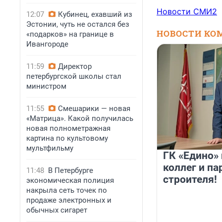
Новости СМИ2
12:07
Кубинец, ехавший из
Эстонии, чуть не остался без
НОВОСТИ КО
«подарков» на границе в
Ивангороде
11:59
Директор
петербургской школы стал
министром
11:55
Смешарики — новая
«Матрица». Какой получилась
новая полнометражная
картина по культовому
мультфильму
ГК «Едино»
коллег и па
11:48
В Петербурге
строителя!
экономическая полиция
накрыла сеть точек по
продаже электронных и
обычных сигарет