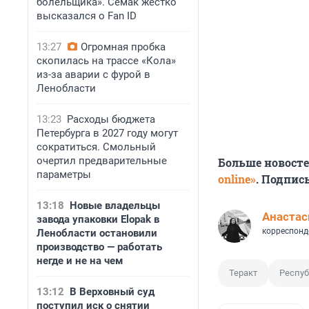
болельщика». Семак жестко
высказался о Fan ID
13:27
Огромная пробка
скопилась на трассе «Кола»
из-за аварии с фурой в
Ленобласти
13:23
Расходы бюджета
Петербурга в 2027 году могут
сократиться. Смольный
очертил предварительные
Больше новост
параметры
online»
. Подпис
13:18
Новые владельцы
Анастас
завода упаковки Elopak в
корреспонд
Ленобласти остановили
производство — работать
негде и не на чем
Теракт
Респуб
13:12
В Верховный суд
поступил иск о снятии