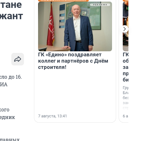
стане
ржант
ГК «Едино» поздравляет
ГК «А1
коллег и партнёров с Днём
объеди
строителя!
защит
прогр
ло до 16.
биора
ИА
Группа к
Благотв
бездомн
заключил
стратеги
кого
7 августа, 13:41
6 августа,
седник
славных