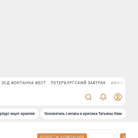
ЗСД ФОНТАНКА ФЕСТ
ПЕТЕРБУРГСКИЙ ЗАВТРАК
АФИША PLUS
рбург ищет креатив
Основатель Levrana и критика Татьяны Ким
Зач
НОВОСТИ КОМПАНИЙ
НОВОС