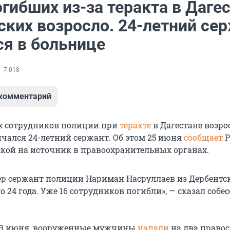
гибших из-за теракта в Даге
ских возросло. 24-летний се
ся в больнице
7 018
 комментарий
х сотрудников полиции при
теракте
в Дагестане возрос
нчался 24-летний сержант. Об этом 25 июня
сообщает
Р
лкой на источник в правоохранительных органах.
ер сержант полиции Нариман Насруллаев из Дербентс
о 24 года. Уже 16 сотрудников погибли», — сказал собе
 23 июня, вооруженные мужчины
напали
на два право