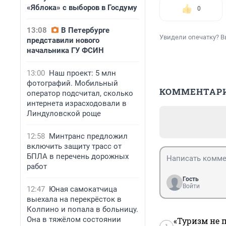
«Яблока» с выборов в Госдуму
0
13:08
В Петербурге
Увидели опечатку? В
представили нового
начальника ГУ ФСИН
13:00
Наш проект: 5 млн
фотографий. Мобильный
КОММЕНТАР
оператор подсчитал, сколько
интернета израсходовали в
Линдуловской роще
12:58
Минтранс предложил
включить защиту трасс от
БПЛА в перечень дорожных
работ
Гость
Войти
12:47
Юная самокатчица
выехала на перекрёсток в
Колпино и попала в больницу.
Она в тяжёлом состоянии
«Туризм не 