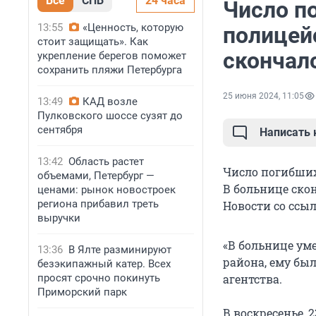
Все
СПБ
24 часа
Число по
13:55
«Ценность, которую
полицей
стоит защищать». Как
скончал
укрепление берегов поможет
сохранить пляжи Петербурга
25 июня 2024, 11:05
13:49
КАД возле
Пулковского шоссе сузят до
сентября
Написать
13:42
Область растет
Число погибши
объемами, Петербург —
В больнице ско
ценами: рынок новостроек
региона прибавил треть
Новости со ссы
выручки
«В больнице ум
13:36
В Ялте разминируют
района, ему был
безэкипажный катер. Всех
просят срочно покинуть
агентства.
Приморский парк
В воскресенье,