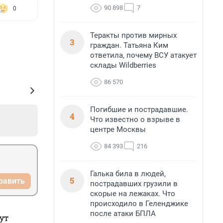
90 898
7
0
Теракты против мирных
3
граждан. Татьяна Ким
ответила, почему ВСУ атакует
склады Wildberries
86 570
Погибшие и пострадавшие.
4
Что известно о взрыве в
центре Москвы
84 393
216
Галька била в людей,
5
равить
пострадавших грузили в
скорые на лежаках. Что
происходило в Геленджике
после атаки БПЛА
ут