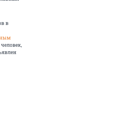
ов в
нным
 человек,
бъявлен