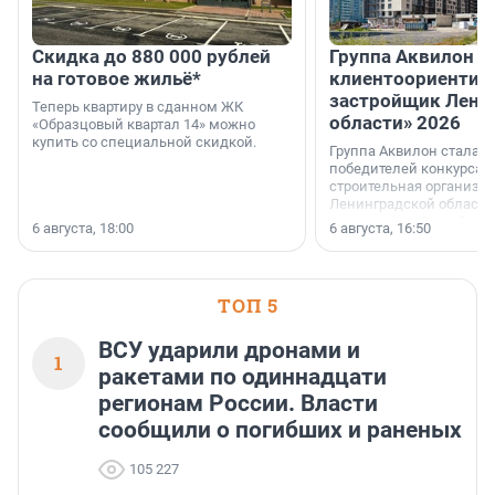
Скидка до 880 000 рублей
Группа Аквилон 
на готовое жильё*
клиентоориентир
застройщик Лени
Теперь квартиру в сданном ЖК
области» 2026
«Образцовый квартал 14» можно
купить со специальной скидкой.
Группа Аквилон стала 
победителей конкурса 
строительная организа
Ленинградской области 
номинации «Самый
6 августа, 18:00
6 августа, 16:50
клиентоориентированн
застройщик Ленинград
области».
ТОП 5
ВСУ ударили дронами и
1
ракетами по одиннадцати
регионам России. Власти
сообщили о погибших и раненых
105 227