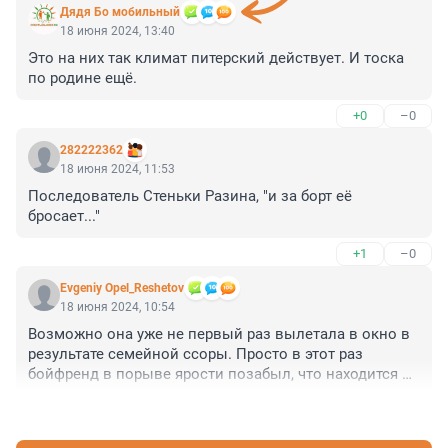
Дядя Бо мобильный
18 июня 2024, 13:40
Это на них так климат питерский действует. И тоска 
по родине ещё.
+0
–0
282222362
18 июня 2024, 11:53
Последователь Стеньки Разина, "и за борт её 
бросает..."
+1
–0
Evgeniy Opel_Reshetov
18 июня 2024, 10:54
Возможно она уже не первый раз вылетала в окно в 
результате семейной ссоры. Просто в этот раз 
бойфренд в порыве ярости позабыл, что находится в 
квартире петербургской многоэтажки, а не у себя в 
+7
–0
Узбекистане в особняке с грядками под окнами. 
Выбросил просто как ненужную вещь. Как косточку 