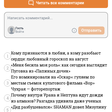
от персика. Традиция такая.
Читать все комментарии
Гость
Отправить
Войти
Кому признаются в любви, а кому разобьют
1
сердце: любовный гороскоп на август
«Меня бесила моя роль»: как сегодня выглядит
2
Пуговка из «Папиных дочек»
Его номинировали на «Оскар»: гуляем по
3
местам съемок культового фильма «Вор»
Чухрая — фоторепортаж
Почему внутри Урана и Нептуна идут дожди
4
из алмазов? Разгадка удивила даже ученых
«Дед разбушевался»: SHAMAN довел Мизулину
5