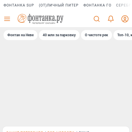
ФОНТАНКА SUP
(ОТ)ЛИЧНЫЙ ПИТЕР
ФОНТАНКА ГО
СЕРЕБР
Фонтан на Неве
40 млн за парковку
О чистоте рек
Топ-10, 